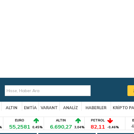
ALTIN
EMTİA
VARANT
ANALİZ
HABERLER
KRİPTO P
EURO
ALTIN
PETROL
55,2581
6.690,27
82,11
4
%
0,45%
3,04%
-0,46%