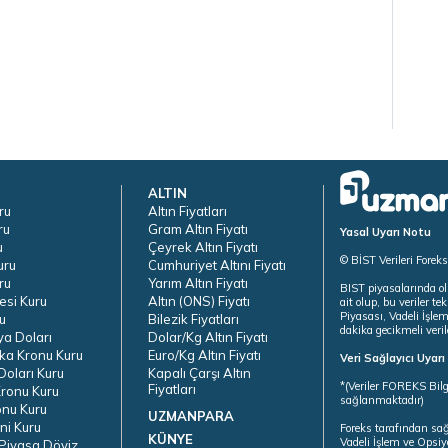
ALTIN
ru
Altın Fiyatları
ru
Gram Altın Fiyatı
Yasal Uyarı Notu
u
Çeyrek Altın Fiyatı
© BİST Verileri Forek
uru
Cumhuriyet Altını Fiyatı
ru
Yarım Altın Fiyatı
BIST piyasalarında ol
esi Kuru
Altın (ONS) Fiyatı
ait olup, bu veriler 
Piyasası, Vadeli İşle
u
Bilezik Fiyatları
dakika gecikmeli veril
ya Doları
Dolar/Kg Altın Fiyatı
ka Kronu Kuru
Euro/Kg Altın Fiyatı
Veri Sağlayıcı Uyar
oları Kuru
Kapalı Çarşı Altın
*(Veriler FOREKS Bilg
Fiyatları
ronu Kuru
sağlanmaktadır)
onu Kuru
UZMANPARA
ni Kuru
Foreks tarafından sa
KÜNYE
Vadeli İşlem ve Opsiy
Piyasa Döviz