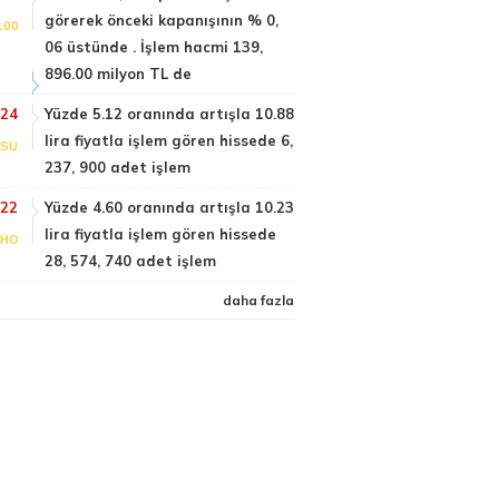
görerek önceki kapanışının % 0,
100
06 üstünde . İşlem hacmi 139,
896.00 milyon TL de
:24
Yüzde 5.12 oranında artışla 10.88
lira fiyatla işlem gören hissede 6,
NSU
237, 900 adet işlem
:22
Yüzde 4.60 oranında artışla 10.23
lira fiyatla işlem gören hissede
NHO
28, 574, 740 adet işlem
daha fazla