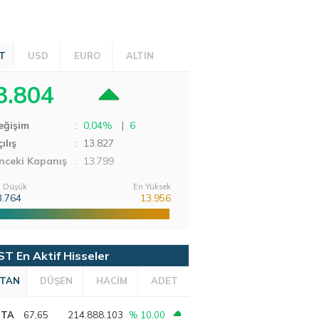
T
USD
EURO
ALTIN
3.804
eğişim
:
0,04%
|
6
ılış
:
13.827
nceki Kapanış
: 13.799
 Düşük
En Yüksek
3.764
13.956
ST En Aktif Hisseler
TAN
DÜŞEN
HACİM
ADET
PTA
67,65
214.888.103
% 10,00