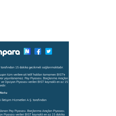
s tarafından 15 dakika gecikmeli sağlanmaktadır.
uşan tüm verilere ait telif hakları tamamen BIST'e
tekrar yayınlanamaz. Pay Piyasası, Borçlanma Araçları
m ve Opsiyon Piyasası verileri BIST kaynaklı en az 15
erdir.
ı Notu
i İletişim Hizmetleri A.Ş. tarafından
ğlanan Pay Piyasası, Borçlanma Araçları Piyasası,
on Piyasası verileri BIST kaynaklı en az 15 dakika