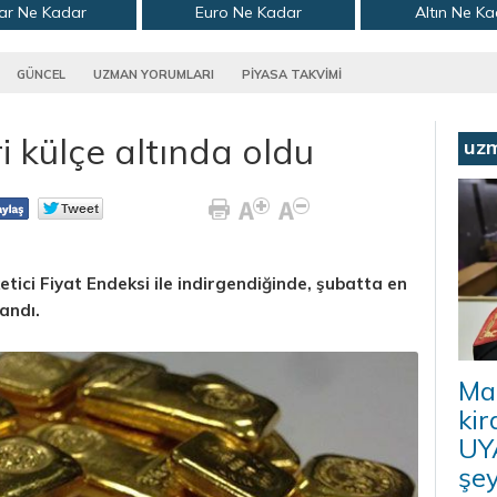
ar Ne Kadar
Euro Ne Kadar
Altın Ne K
GÜNCEL
UZMAN YORUMLARI
PİYASA TAKVİMİ
ri külçe altında oldu
uz
ketici Fiyat Endeksi ile indirgendiğinde, şubatta en
landı.
Ma
kir
UYA
şey