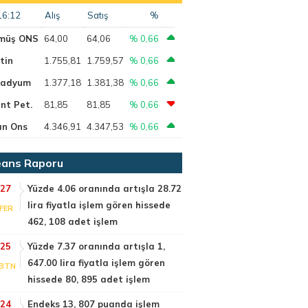
16:12
Alış
Satış
%
müş ONS
64,00
64,06
% 0,66
tin
1.755,81
1.759,57
% 0,66
ladyum
1.377,18
1.381,38
% 0,66
nt Pet.
81,85
81,85
% 0,66
ın Ons
4.346,91
4.347,53
% 0,66
ans Raporu
:27
Yüzde 4.06 oranında artışla 28.72
lira fiyatla işlem gören hissede
FER
462, 108 adet işlem
:25
Yüzde 7.37 oranında artışla 1,
647.00 lira fiyatla işlem gören
BTN
hissede 80, 895 adet işlem
:24
Endeks 13, 807 puanda işlem