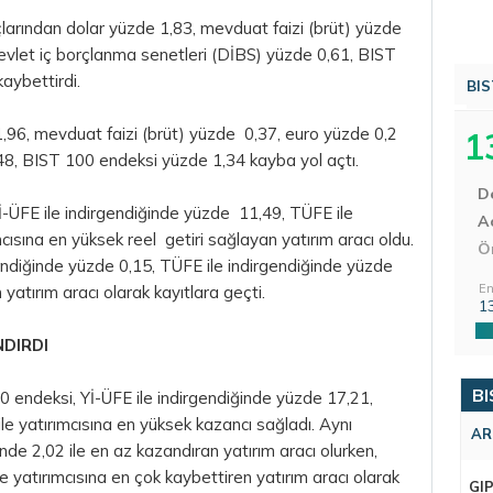
açlarından dolar yüzde 1,83, mevduat faizi (brüt) yüzde
devlet iç borçlanma senetleri (DİBS) yüzde 0,61, BIST
aybettirdi.
BIS
1,96, mevduat faizi (brüt) yüzde 0,37, euro yüzde 0,2
1
48, BIST 100 endeksi yüzde 1,34 kayba yol açtı.
D
Yİ-ÜFE ile indirgendiğinde yüzde 11,49, TÜFE ile
Aç
cısına en yüksek reel getiri sağlayan yatırım aracı oldu.
Ö
endiğinde yüzde 0,15, TÜFE ile indirgendiğinde yüzde
En
yatırım aracı olarak kayıtlara geçti.
1
NDIRDI
BI
 endeksi, Yİ-ÜFE ile indirgendiğinde yüzde 17,21,
le yatırımcısına en yüksek kazancı sağladı. Aynı
AR
de 2,02 ile en az kazandıran yatırım aracı olurken,
e yatırımcısına en çok kaybettiren yatırım aracı olarak
GI