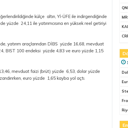
QN
eğerlendirildiğinde külçe altın, Yİ-ÜFE ile indirgendiğinde
MR
de yüzde 24,11 ile yatırımcısına en yüksek reel getiriyi
KA
CR
ğinde, yatırım araçlarından DİBS yüzde 16,68, mevduat
5,24, BIST 100 endeksi yüzde 4,83 ve euro yüzde 1,15
Dö
3,46, mevduat faizi (brüt) yüzde 6,53, dolar yüzde
Do
andırırken, euro yüzde 1,65 kayba yol açtı.
Eu
Ste
Fr
Riy
Em