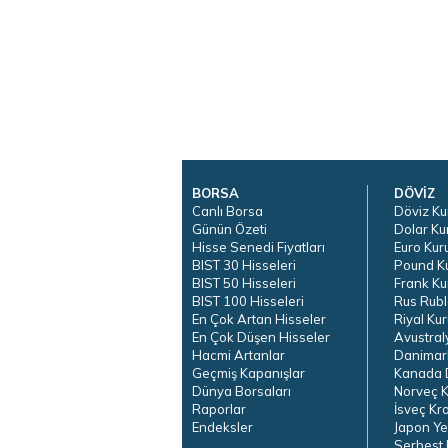
BORSA
DÖVİZ
Canlı Borsa
Döviz Ku
Günün Özeti
Dolar Ku
Hisse Senedi Fiyatları
Euro Kur
BIST 30 Hisseleri
Pound K
BIST 50 Hisseleri
Frank Ku
BIST 100 Hisseleri
Rus Rubl
En Çok Artan Hisseler
Riyal Kur
En Çok Düşen Hisseler
Avustral
Hacmi Artanlar
Danimar
Geçmiş Kapanışlar
Kanada D
Dünya Borsaları
Norveç K
Raporlar
İsveç Kr
Endeksler
Japon Ye
Serbest 