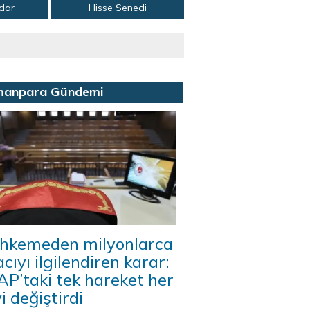
adar
Hisse Senedi
manpara Gündemi
hkemeden milyonlarca
acıyı ilgilendiren karar:
P’taki tek hareket her
i değiştirdi