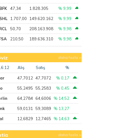
BFK
47,34
1.828.305
% 9,99
SHL
1.707,00
149.620.162
% 9,99
RCL
50,70
208.163.908
% 9,98
FSA
210,50
189.636.310
% 9,98
viz
daha fazla
16:12
Alış
Satış
%
lar
47,7012
47,7072
% 0,17
ro
55,2495
55,2583
% 0,45
rlin
64,2784
64,6006
% 14,52
ank
59,0131
59,3089
% 13,27
al
12,6829
12,7465
% 14,63
tia
daha fazla