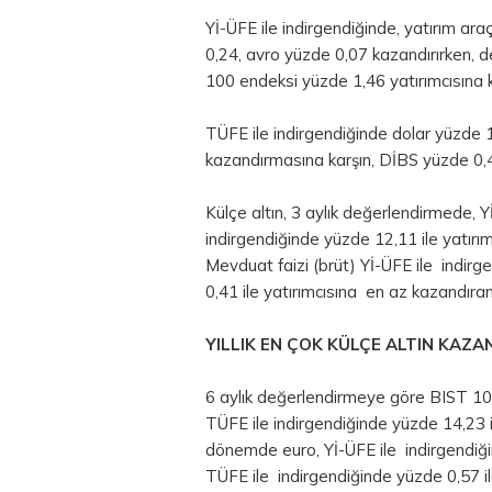
Yİ-ÜFE ile indirgendiğinde, yatırım ar
0,24, avro yüzde 0,07 kazandırırken, 
100 endeksi yüzde 1,46 yatırımcısına k
TÜFE ile indirgendiğinde dolar yüzde 
kazandırmasına karşın, DİBS yüzde 0,
Külçe altın, 3 aylık değerlendirmede, 
indirgendiğinde yüzde 12,11 ile yatırım
Mevduat faizi (brüt) Yİ-ÜFE ile indirg
0,41 ile yatırımcısına en az kazandıran 
YILLIK EN ÇOK KÜLÇE ALTIN KAZA
6 aylık değerlendirmeye göre BIST 100
TÜFE ile indirgendiğinde yüzde 14,23 i
dönemde euro, Yİ-ÜFE ile indirgendiğin
TÜFE ile indirgendiğinde yüzde 0,57 il