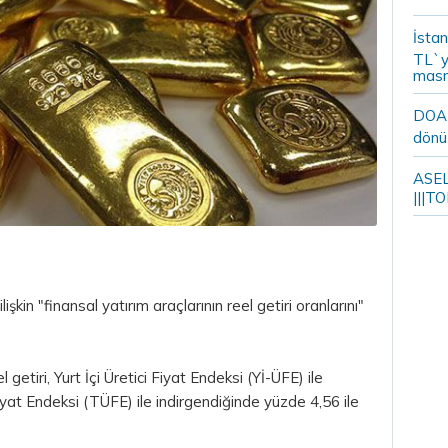
İstan
TL`y
masr
DOA m
dönü
ASELS
|||TO
işkin "finansal yatırım araçlarının reel getiri oranlarını"
getiri, Yurt İçi Üretici Fiyat Endeksi (Yİ-ÜFE) ile
iyat Endeksi (TÜFE) ile indirgendiğinde yüzde 4,56 ile