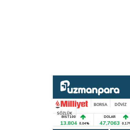
BORSA
DÖVİZ
SÖZLÜK
BIST100
DOLAR
13.804
47,7063
0,04%
0,17