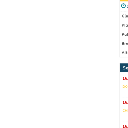
Gü
Pla
Pa
Bre
Alt
Se
16
DO
16
CM
16