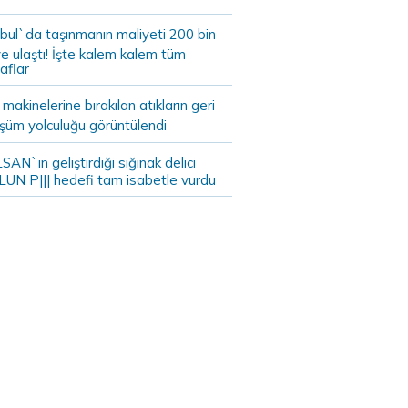
bul`da taşınmanın maliyeti 200 bin
e ulaştı! İşte kalem kalem tüm
aflar
akinelerine bırakılan atıkların geri
şüm yolculuğu görüntülendi
AN`ın geliştirdiği sığınak delici
LUN P||| hedefi tam isabetle vurdu