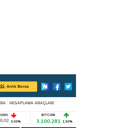
ARA
HESAPLAMA ARAÇLARI
BONO
BITCOIN
0,02
3.100.281
0,00%
1,50%