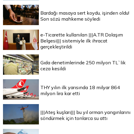
Bardağı masaya sert koydu, işinden oldu!
Son sözü mahkeme söyledi
e-Ticarette kullanılan |||A.TR Dolaşım
Belgesi||| sistemiyle ilk ihracat
gerçekleştirildi
Gıda denetimlerinde 250 milyon TL`lik
ceza kesildi
THY yılın ilk yarısında 18 milyar 864
milyon lira kar etti
|||Ateş kuşları||| bu yıl orman yangınlarını
söndürmek için tonlarca su attı