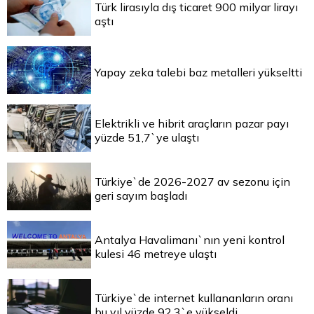
Türk lirasıyla dış ticaret 900 milyar lirayı
aştı
Yapay zeka talebi baz metalleri yükseltti
Elektrikli ve hibrit araçların pazar payı
yüzde 51,7`ye ulaştı
Türkiye`de 2026-2027 av sezonu için
geri sayım başladı
Antalya Havalimanı`nın yeni kontrol
kulesi 46 metreye ulaştı
Türkiye`de internet kullananların oranı
bu yıl yüzde 92,3`e yükseldi