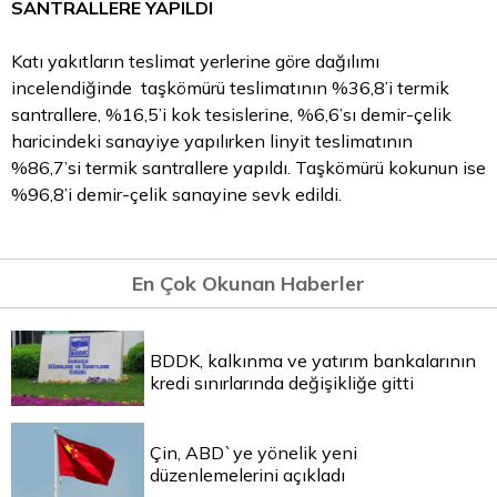
SANTRALLERE YAPILDI
Katı yakıtların teslimat yerlerine göre dağılımı
incelendiğinde taşkömürü teslimatının %36,8’i termik
santrallere, %16,5’i kok tesislerine, %6,6’sı demir-çelik
haricindeki sanayiye yapılırken linyit teslimatının
%86,7’si termik santrallere yapıldı. Taşkömürü kokunun ise
%96,8’i demir-çelik sanayine sevk edildi.
En Çok Okunan Haberler
BDDK, kalkınma ve yatırım bankalarının
kredi sınırlarında değişikliğe gitti
Çin, ABD`ye yönelik yeni
düzenlemelerini açıkladı