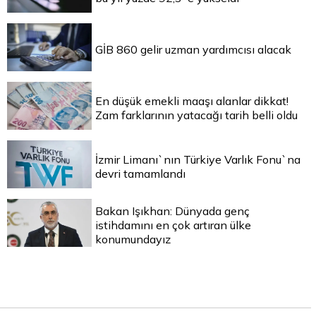
GİB 860 gelir uzman yardımcısı alacak
En düşük emekli maaşı alanlar dikkat!
Zam farklarının yatacağı tarih belli oldu
İzmir Limanı`nın Türkiye Varlık Fonu`na
devri tamamlandı
Bakan Işıkhan: Dünyada genç
istihdamını en çok artıran ülke
konumundayız