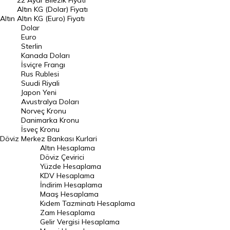
22 Ayar Bilezik Fiyatı
Dolar Kuru
Altın KG (Dolar) Fiyatı
Altın
Altın KG (Euro) Fiyatı
Euro Kuru
Dolar
Euro
Pound Kuru
Sterlin
Kanada Doları
Frank Kuru
İsviçre Frangı
Riyal Kuru
Rus Rublesi
Suudi Riyali
Avustralya Doları
Japon Yeni
Avustralya Doları
Danimarka Kronu Kuru
Norveç Kronu
Danimarka Kronu
Kanada Doları Kuru
İsveç Kronu
Döviz
Merkez Bankası Kurlari
Norveç Kronu Kuru
Altın Hesaplama
İsveç Kronu Kuru
Döviz Çevirici
Yüzde Hesaplama
Japon Yeni Kuru
KDV Hesaplama
İndirim Hesaplama
Serbest Piyasa Döviz Kurları
Maaş Hesaplama
Kıdem Tazminatı Hesaplama
Merkez Bankası Döviz Kurları
Zam Hesaplama
Gelir Vergisi Hesaplama
ALTIN