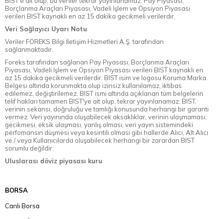
BIST'e ait olup, bu veriler tekrar yayınlanamaz. Pay Piyasası,
Borçlanma Araçları Piyasası, Vadeli İşlem ve Opsiyon Piyasası
verileri BIST kaynaklı en az 15 dakika gecikmeli verilerdir.
Veri Sağlayıcı Uyarı Notu
Veriler FOREKS Bilgi İletişim Hizmetleri A.Ş. tarafından
sağlanmaktadır.
Foreks tarafından sağlanan Pay Piyasası, Borçlanma Araçları
Piyasası, Vadeli İşlem ve Opsiyon Piyasası verileri BIST kaynaklı en
az 15 dakika gecikmeli verilerdir. BIST isim ve logosu Koruma Marka
Belgesi altında korunmakta olup izinsiz kullanılamaz, iktibas
edilemez, değiştirilemez. BIST ismi altında açıklanan tüm belgelerin
telif hakları tamamen BIST'ye ait olup, tekrar yayınlanamaz. BIST,
verinin sekansı, doğruluğu ve tamlığı konusunda herhangi bir garanti
vermez. Veri yayınında oluşabilecek aksaklıklar, verinin ulaşmaması,
gecikmesi, eksik ulaşması, yanlış olması, veri yayın sistemindeki
perfomansın düşmesi veya kesintili olması gibi hallerde Alıcı, Alt Alıcı
ve / veya Kullanıcılarda oluşabilecek herhangi bir zarardan BIST
sorumlu değildir.
Uluslarası döviz piyasası kuru
BORSA
Canlı Borsa