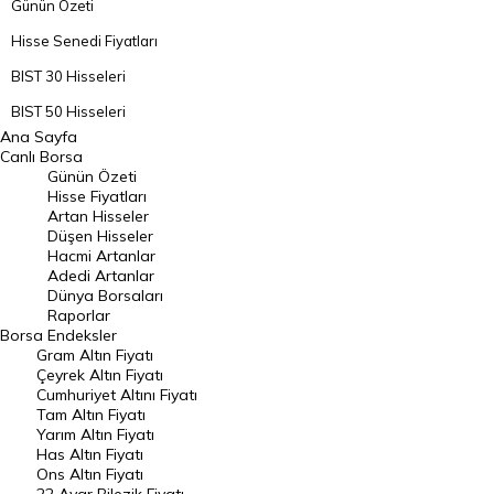
Günün Özeti
Hisse Senedi Fiyatları
BIST 30 Hisseleri
BIST 50 Hisseleri
Ana Sayfa
BIST 100 Hisseleri
Canlı Borsa
Günün Özeti
En Çok Artan Hisseler
Hisse Fiyatları
Artan Hisseler
En Çok Düşen Hisseler
Düşen Hisseler
Hacmi Artanlar
Hacmi Artanlar
Adedi Artanlar
Geçmiş Kapanışlar
Dünya Borsaları
Raporlar
Dünya Borsaları
Borsa
Endeksler
Gram Altın Fiyatı
Raporlar
Çeyrek Altın Fiyatı
Endeksler
Cumhuriyet Altını Fiyatı
Tam Altın Fiyatı
Yarım Altın Fiyatı
DÖVİZ
Has Altın Fiyatı
Ons Altın Fiyatı
Döviz Kuru