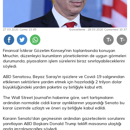
27.03.2020 Cuma 13:45
Güncelleme : 28.03.2020 Cumartesi 10:37
Finansal İstikrar Gözetim Konseyi'nin toplantısında konuşan
Mnuchin, düzenleyici kurumların yöneticilerinin de uygun görmeleri
durumunda, piyasaların işlem sürelerini biraz sınırlayabileceklerini
söyledi.
ABD Senatosu, Beyaz Saray'ın işsizlere ve Covid-19 salgınından
etkilenen sektörlere yardım etmek için hazırladığı 2 trilyon dolar
büyüklüğündeki yardım paketini oy birliğiyle kabul etti.
The Wall Street Journal'ın haberine göre, sert tartışmaların
ardından normalde ciddi karar ayrılıklarının yaşandığı Senato bu
karar üzerinde uzlaştı ve öneri oy birliğiyle kabul edildi.
Kararın Senato'dan geçmesinin ardından gazetecilerin sorularını
yanıtlayan ABD Başkanı Donald Trump teklifi masasına ulaştığı
anda imzalayacağını söyledi.