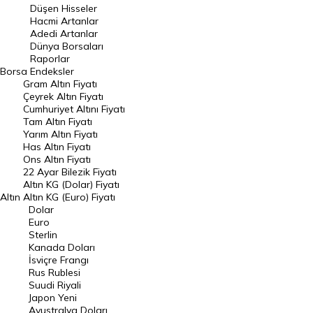
Düşen Hisseler
Hacmi Artanlar
Hacmi Artanlar
Adedi Artanlar
Geçmiş Kapanışlar
Dünya Borsaları
Raporlar
Dünya Borsaları
Borsa
Endeksler
Gram Altın Fiyatı
Raporlar
Çeyrek Altın Fiyatı
Endeksler
Cumhuriyet Altını Fiyatı
Tam Altın Fiyatı
Yarım Altın Fiyatı
DÖVİZ
Has Altın Fiyatı
Ons Altın Fiyatı
Döviz Kuru
22 Ayar Bilezik Fiyatı
Dolar Kuru
Altın KG (Dolar) Fiyatı
Altın
Altın KG (Euro) Fiyatı
Euro Kuru
Dolar
Euro
Pound Kuru
Sterlin
Kanada Doları
Frank Kuru
İsviçre Frangı
Riyal Kuru
Rus Rublesi
Suudi Riyali
Avustralya Doları
Japon Yeni
Avustralya Doları