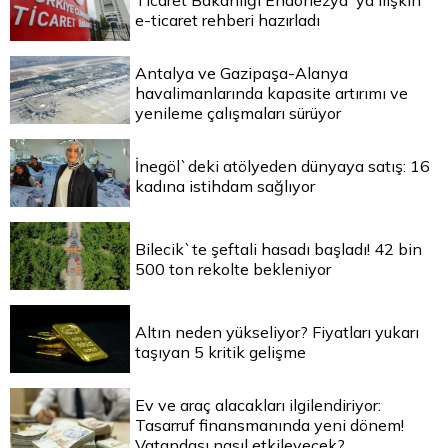
Ticaret Bakanlığı Endonezya`ya ilişkin
e-ticaret rehberi hazırladı
Antalya ve Gazipaşa-Alanya
havalimanlarında kapasite artırımı ve
yenileme çalışmaları sürüyor
İnegöl`deki atölyeden dünyaya satış: 16
kadına istihdam sağlıyor
Bilecik`te şeftali hasadı başladı! 42 bin
500 ton rekolte bekleniyor
Altın neden yükseliyor? Fiyatları yukarı
taşıyan 5 kritik gelişme
Ev ve araç alacakları ilgilendiriyor:
Tasarruf finansmanında yeni dönem!
Vatandaşı nasıl etkileyecek?