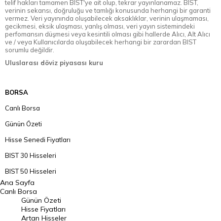
telif hakları tamamen BIST'ye ait olup, tekrar yayınlanamaz. BIST,
verinin sekansı, doğruluğu ve tamlığı konusunda herhangi bir garanti
vermez. Veri yayınında oluşabilecek aksaklıklar, verinin ulaşmaması,
gecikmesi, eksik ulaşması, yanlış olması, veri yayın sistemindeki
perfomansın düşmesi veya kesintili olması gibi hallerde Alıcı, Alt Alıcı
ve / veya Kullanıcılarda oluşabilecek herhangi bir zarardan BIST
sorumlu değildir.
Uluslarası döviz piyasası kuru
BORSA
Canlı Borsa
Günün Özeti
Hisse Senedi Fiyatları
BIST 30 Hisseleri
BIST 50 Hisseleri
Ana Sayfa
BIST 100 Hisseleri
Canlı Borsa
Günün Özeti
En Çok Artan Hisseler
Hisse Fiyatları
Artan Hisseler
En Çok Düşen Hisseler