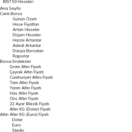
BIST 50 Hisseleri
Ana Sayfa
BIST 100 Hisseleri
Canlı Borsa
Günün Özeti
En Çok Artan Hisseler
Hisse Fiyatları
Artan Hisseler
En Çok Düşen Hisseler
Düşen Hisseler
Hacmi Artanlar
Hacmi Artanlar
Adedi Artanlar
Geçmiş Kapanışlar
Dünya Borsaları
Raporlar
Dünya Borsaları
Borsa
Endeksler
Gram Altın Fiyatı
Raporlar
Çeyrek Altın Fiyatı
Endeksler
Cumhuriyet Altını Fiyatı
Tam Altın Fiyatı
Yarım Altın Fiyatı
DÖVİZ
Has Altın Fiyatı
Ons Altın Fiyatı
Döviz Kuru
22 Ayar Bilezik Fiyatı
Dolar Kuru
Altın KG (Dolar) Fiyatı
Altın
Altın KG (Euro) Fiyatı
Euro Kuru
Dolar
Euro
Pound Kuru
Sterlin