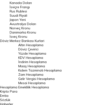
Kanada Doları
Frank Kuru
İsviçre Frangı
Riyal Kuru
Rus Rublesi
Suudi Riyali
Avustralya Doları
Japon Yeni
Avustralya Doları
Danimarka Kronu Kuru
Norveç Kronu
Danimarka Kronu
Kanada Doları Kuru
İsveç Kronu
Döviz
Merkez Bankası Kurlari
Norveç Kronu Kuru
Altın Hesaplama
İsveç Kronu Kuru
Döviz Çevirici
Yüzde Hesaplama
Japon Yeni Kuru
KDV Hesaplama
İndirim Hesaplama
Serbest Piyasa Döviz Kurları
Maaş Hesaplama
Kıdem Tazminatı Hesaplama
Merkez Bankası Döviz Kurları
Zam Hesaplama
Gelir Vergisi Hesaplama
ALTIN
Mesai Hesaplama
Hesaplama
Emeklilik Hesaplama
Altın Fiyatları
Kripto Para
Emtia
Gram Altın Fiyatı
Sözlük
Çeyrek Altın Fiyatı
Haberler