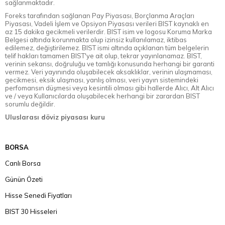
sağlanmaktadır.
Foreks tarafından sağlanan Pay Piyasası, Borçlanma Araçları
Piyasası, Vadeli İşlem ve Opsiyon Piyasası verileri BIST kaynaklı en
az 15 dakika gecikmeli verilerdir. BIST isim ve logosu Koruma Marka
Belgesi altında korunmakta olup izinsiz kullanılamaz, iktibas
edilemez, değiştirilemez. BIST ismi altında açıklanan tüm belgelerin
telif hakları tamamen BIST'ye ait olup, tekrar yayınlanamaz. BIST,
verinin sekansı, doğruluğu ve tamlığı konusunda herhangi bir garanti
vermez. Veri yayınında oluşabilecek aksaklıklar, verinin ulaşmaması,
gecikmesi, eksik ulaşması, yanlış olması, veri yayın sistemindeki
perfomansın düşmesi veya kesintili olması gibi hallerde Alıcı, Alt Alıcı
ve / veya Kullanıcılarda oluşabilecek herhangi bir zarardan BIST
sorumlu değildir.
Uluslarası döviz piyasası kuru
BORSA
Canlı Borsa
Günün Özeti
Hisse Senedi Fiyatları
BIST 30 Hisseleri