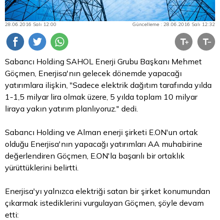
28.06.2016 Salı 12:00
Güncelleme : 28.06.2016 Salı 12:32
Sabancı Holding
SAHOL
Enerji Grubu Başkanı Mehmet
Göçmen, Enerjisa'nın gelecek dönemde yapacağı
yatırımlara ilişkin, "Sadece elektrik dağıtım tarafında yılda
1-1,5 milyar
lira
olmak üzere, 5 yılda toplam 10 milyar
liraya yakın yatırım planlıyoruz." dedi.
Sabancı Holding ve Alman enerji şirketi E.ON'un ortak
olduğu Enerjisa'nın yapacağı yatırımları AA muhabirine
değerlendiren Göçmen, E.ON'la başarılı bir ortaklık
yürüttüklerini belirtti.
Enerjisa'yı yalnızca elektriği satan bir şirket konumundan
çıkarmak istediklerini vurgulayan Göçmen, şöyle devam
etti: