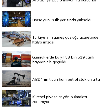
AR-GE`ye 253,5 milyar lira harcandı
Borsa günün ilk yarısında yükseldi
Türkiye`nin güneş gözlüğü ticaretinde
İtalya imzası
Gümrüklerde bu yıl 58 bin 519 canlı
hayvan ele geçirildi
ABD`nin ticari ham petrol stokları arttı
Küresel piyasalar yön bulmakta
zorlanıyor