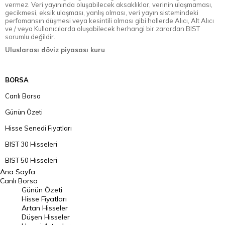
vermez. Veri yayınında oluşabilecek aksaklıklar, verinin ulaşmaması,
gecikmesi, eksik ulaşması, yanlış olması, veri yayın sistemindeki
perfomansın düşmesi veya kesintili olması gibi hallerde Alıcı, Alt Alıcı
ve / veya Kullanıcılarda oluşabilecek herhangi bir zarardan BIST
sorumlu değildir.
Uluslarası döviz piyasası kuru
BORSA
Canlı Borsa
Günün Özeti
Hisse Senedi Fiyatları
BIST 30 Hisseleri
BIST 50 Hisseleri
Ana Sayfa
BIST 100 Hisseleri
Canlı Borsa
Günün Özeti
En Çok Artan Hisseler
Hisse Fiyatları
Artan Hisseler
En Çok Düşen Hisseler
Düşen Hisseler
Hacmi Artanlar