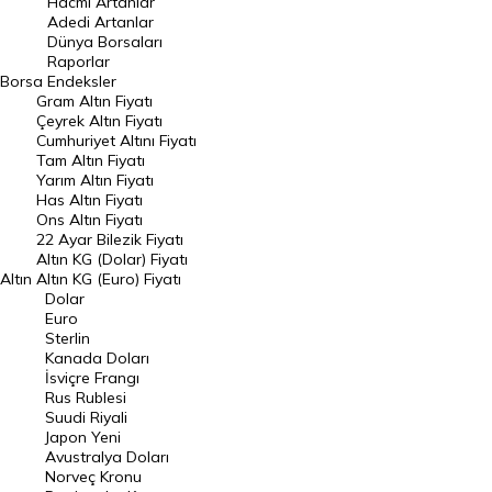
Hacmi Artanlar
Adedi Artanlar
Geçmiş Kapanışlar
Dünya Borsaları
Raporlar
Dünya Borsaları
Borsa
Endeksler
Gram Altın Fiyatı
Raporlar
Çeyrek Altın Fiyatı
Endeksler
Cumhuriyet Altını Fiyatı
Tam Altın Fiyatı
Yarım Altın Fiyatı
DÖVİZ
Has Altın Fiyatı
Ons Altın Fiyatı
Döviz Kuru
22 Ayar Bilezik Fiyatı
Dolar Kuru
Altın KG (Dolar) Fiyatı
Altın
Altın KG (Euro) Fiyatı
Euro Kuru
Dolar
Euro
Pound Kuru
Sterlin
Kanada Doları
Frank Kuru
İsviçre Frangı
Riyal Kuru
Rus Rublesi
Suudi Riyali
Avustralya Doları
Japon Yeni
Avustralya Doları
Danimarka Kronu Kuru
Norveç Kronu