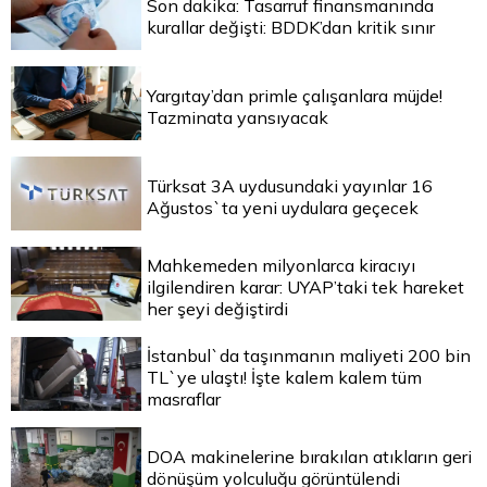
Son dakika: Tasarruf finansmanında
kurallar değişti: BDDK’dan kritik sınır
Yargıtay’dan primle çalışanlara müjde!
Tazminata yansıyacak
Türksat 3A uydusundaki yayınlar 16
Ağustos`ta yeni uydulara geçecek
Mahkemeden milyonlarca kiracıyı
ilgilendiren karar: UYAP’taki tek hareket
her şeyi değiştirdi
İstanbul`da taşınmanın maliyeti 200 bin
TL`ye ulaştı! İşte kalem kalem tüm
masraflar
DOA makinelerine bırakılan atıkların geri
dönüşüm yolculuğu görüntülendi