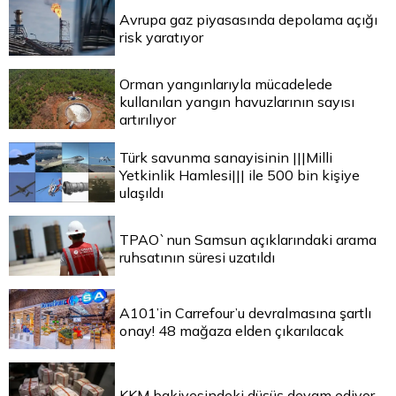
Avrupa gaz piyasasında depolama açığı
risk yaratıyor
Orman yangınlarıyla mücadelede
kullanılan yangın havuzlarının sayısı
artırılıyor
Türk savunma sanayisinin |||Milli
Yetkinlik Hamlesi||| ile 500 bin kişiye
ulaşıldı
TPAO`nun Samsun açıklarındaki arama
ruhsatının süresi uzatıldı
A101’in Carrefour’u devralmasına şartlı
onay! 48 mağaza elden çıkarılacak
KKM bakiyesindeki düşüş devam ediyor