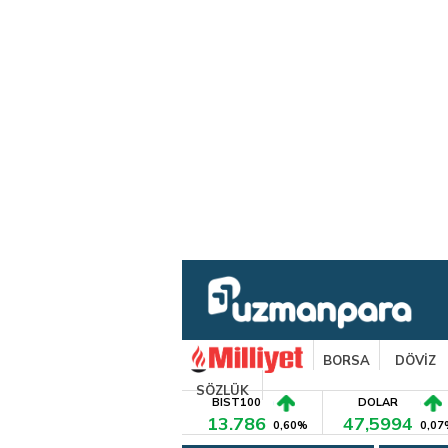
BORSA
DÖVİZ
SÖZLÜK
BIST100
DOLAR
13.786
47,5994
0,60%
0,07