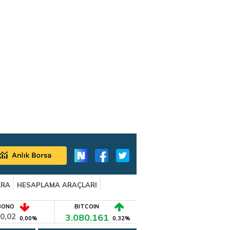
ARA
HESAPLAMA ARAÇLARI
BONO
BITCOIN
0,02
3.080.161
0,00%
0,32%