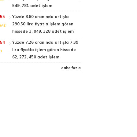
549, 781 adet işlem
:55
Yüzde 8.60 oranında artışla
290.50 lira fiyatla işlem gören
GAZ
hissede 3, 049, 328 adet işlem
:54
Yüzde 7.26 oranında artışla 7.39
lira fiyatla işlem gören hissede
FO
62, 272, 450 adet işlem
daha fazla