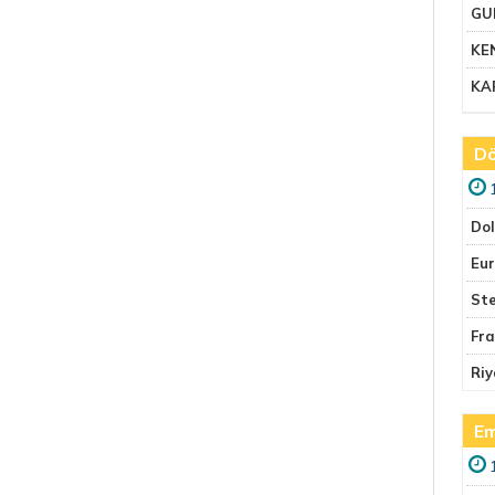
GU
KE
KA
Dö
Do
Eu
Ste
Fr
Riy
Em