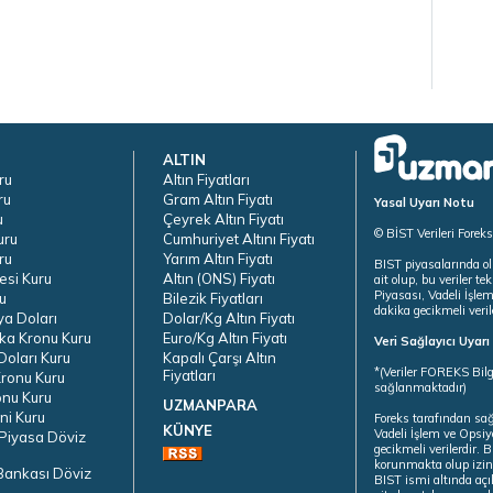
ALTIN
ru
Altın Fiyatları
ru
Gram Altın Fiyatı
Yasal Uyarı Notu
u
Çeyrek Altın Fiyatı
© BİST Verileri Forek
uru
Cumhuriyet Altını Fiyatı
ru
Yarım Altın Fiyatı
BIST piyasalarında ol
esi Kuru
Altın (ONS) Fiyatı
ait olup, bu veriler 
Piyasası, Vadeli İşle
u
Bilezik Fiyatları
dakika gecikmeli veril
ya Doları
Dolar/Kg Altın Fiyatı
ka Kronu Kuru
Euro/Kg Altın Fiyatı
Veri Sağlayıcı Uyar
oları Kuru
Kapalı Çarşı Altın
*(Veriler FOREKS Bilg
Fiyatları
ronu Kuru
sağlanmaktadır)
onu Kuru
UZMANPARA
ni Kuru
Foreks tarafından sa
KÜNYE
Vadeli İşlem ve Opsiy
Piyasa Döviz
gecikmeli verilerdir.
korunmakta olup izins
Bankası Döviz
BIST ismi altında açı