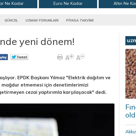
ar Ne Kadar
Euro Ne Kadar
Altın Ne K
GÜNCEL
UZMAN YORUMLARI
PİYASA TAKVİMİ
inde yeni dönem!
uz
şlıyor. EPDK Başkanı Yılmaz "Elektrik dağıtım ve
izi mağdur etmemesi için denetimlerimizi
 getirmeyen cezai yaptırımla karşılaşacak" dedi.
Fın
old
Akku