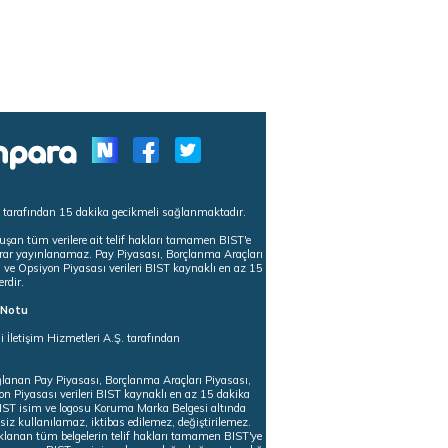
s tarafından 15 dakika gecikmeli sağlanmaktadır.
uşan tüm verilere ait telif hakları tamamen BIST'e
tekrar yayınlanamaz. Pay Piyasası, Borçlanma Araçları
m ve Opsiyon Piyasası verileri BIST kaynaklı en az 15
erdir.
ı Notu
i İletişim Hizmetleri A.Ş. tarafından
ğlanan Pay Piyasası, Borçlanma Araçları Piyasası,
on Piyasası verileri BIST kaynaklı en az 15 dakika
 BIST isim ve logosu Koruma Marka Belgesi altında
iz kullanılamaz, iktibas edilemez, değiştirilemez.
klanan tüm belgelerin telif hakları tamamen BIST'ye