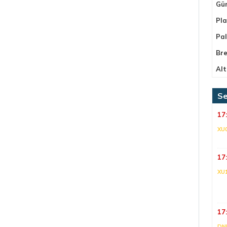
Gü
Pla
Pa
Bre
Alt
Se
17
XU
17
XU
17
DNI