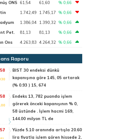
müş ONS
61,54
61,60
% 0,66
tin
1.742,49
1.745,17
% 0,66
ladyum
1.386,04
1.390,32
% 0,66
nt Pet.
81,13
81,13
% 0,66
ın Ons
4.263,83
4.264,32
% 0,66
ans Raporu
:58
BIST 30 endeksi dünkü
kapanışına göre 145, 05 artarak
030
(% 0.93 ) 15, 674
:58
Endeks 13, 782 puanda işlem
görerek önceki kapanışının % 0,
100
58 üstünde . İşlem hacmi 169,
144.00 milyon TL de
:57
Yüzde 5.10 oranında artışla 20.60
lira fiyatla işlem gören hissede 2,
SI