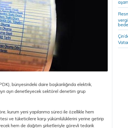
aşam
Resm
vergi
bedel
Çin’
Vatan
K), bünyesindeki daire başkanlığında elektrik,
ayrı ayrı denetleyecek sektörel denetim grup
e, kurum yeni yapılanma süreci ile özellikle hem
itesi ve tüketicilere karşı yükümlülüklerini yerine getirip
yecek hem de dağıtım şirketleriyle görevli tedarik