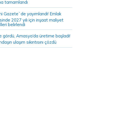
a tamamlandı
i Gazete`de yayımlandı! Emlak
sinde 2027 yılı için inşaat maliyet
leri belirlendi
de gördü, Amasya’da üretime başladı!
daşın ulaşım sıkıntısını çözdü