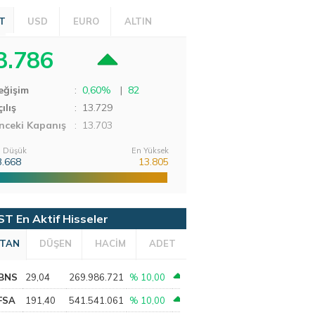
T
USD
EURO
ALTIN
3.786
eğişim
:
0,60%
|
82
ılış
:
13.729
nceki Kapanış
: 13.703
 Düşük
En Yüksek
3.668
13.805
ST En Aktif Hisseler
TAN
DÜŞEN
HACİM
ADET
BNS
29,04
269.986.721
% 10,00
FSA
191,40
541.541.061
% 10,00