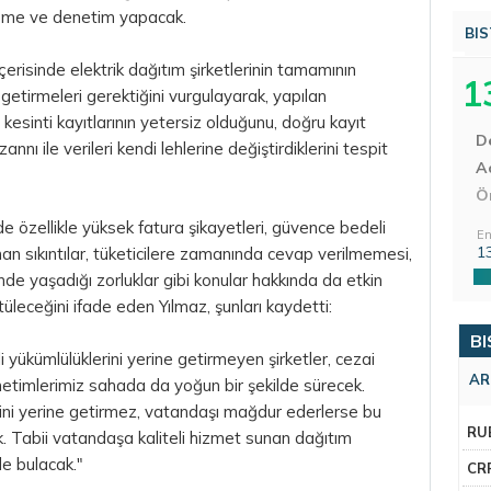
eleme ve denetim yapacak.
BIS
erisinde elektrik dağıtım şirketlerinin tamamının
1
 getirmeleri gerektiğini vurgulayarak, yapılan
 kesinti kayıtlarının yetersiz olduğunu, doğru kayıt
D
nı ile verileri kendi lehlerine değiştirdiklerini tespit
Aç
Ö
e özellikle yüksek fatura şikayetleri, güvence bedeli
En
1
nan sıkıntılar, tüketicilere zamanında cevap verilmemesi,
inde yaşadığı zorluklar gibi konular hakkında da etkin
üleceğini ifade eden Yılmaz, şunları kaydetti:
BI
li yükümlülüklerini yerine getirmeyen şirketler, cezai
AR
enetimlerimiz sahada da yoğun bir şekilde sürecek.
erini yerine getirmez, vatandaşı mağdur ederlerse bu
RU
. Tabii vatandaşa kaliteli hizmet sunan dağıtım
fede bulacak."
CR