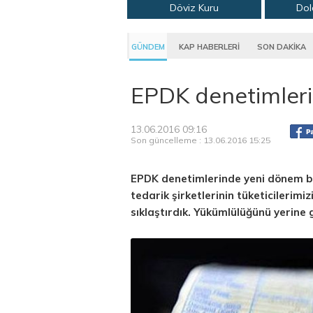
Döviz Kuru
Dol
GÜNDEM
KAP HABERLERİ
SON DAKİKA
EPDK denetimler
13.06.2016 09:16
Son güncelleme : 13.06.2016 15:25
EPDK denetimlerinde yeni dönem ba
tedarik şirketlerinin tüketicilerim
sıklaştırdık. Yükümlülüğünü yerine