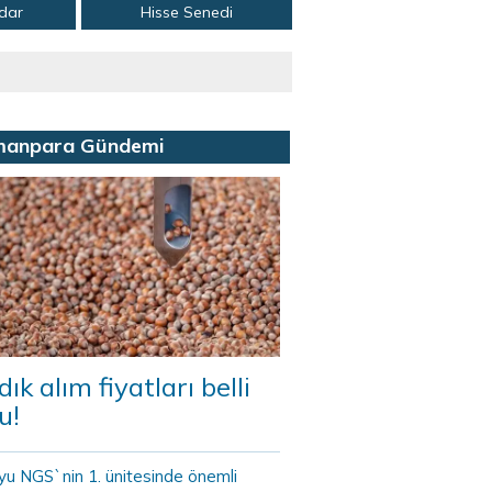
adar
Hisse Senedi
manpara Gündemi
dık alım fiyatları belli
u!
yu NGS`nin 1. ünitesinde önemli