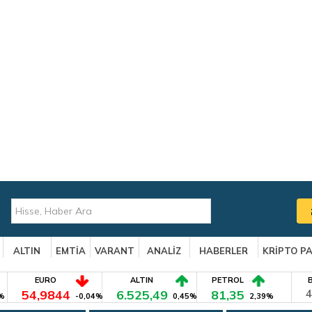
ALTIN
EMTİA
VARANT
ANALİZ
HABERLER
KRİPTO P
EURO
ALTIN
PETROL
54,9844
6.525,49
81,35
4
%
-0,04%
0,45%
2,39%