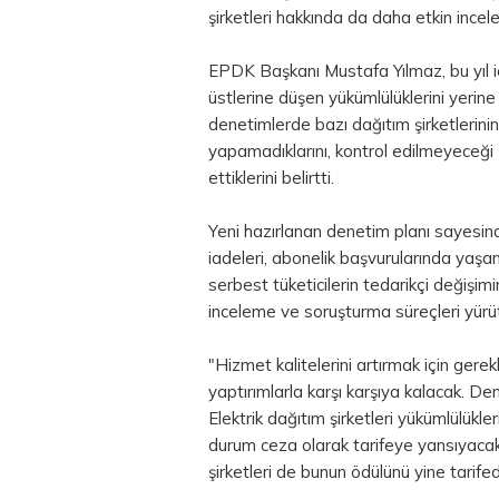
şirketleri hakkında da daha etkin inc
EPDK Başkanı Mustafa Yılmaz, bu yıl iç
üstlerine düşen yükümlülüklerini yerine
denetimlerde bazı dağıtım şirketlerinin
yapamadıklarını, kontrol edilmeyeceği zan
ettiklerini belirtti.
Yeni hazırlanan denetim planı sayesind
iadeleri, abonelik başvurularında yaşa
serbest tüketicilerin tedarikçi değişim
inceleme ve soruşturma süreçleri yürüt
"Hizmet kalitelerini artırmak için gerek
yaptırımlarla karşı karşıya kalacak. D
Elektrik dağıtım şirketleri yükümlülükl
durum ceza olarak tarifeye yansıyacak
şirketleri de bunun ödülünü yine tari