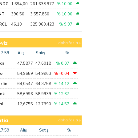
NDG
1.694,00
261.638.977
% 10,00
NT
390,50
3.557.860
% 10,00
RCL
46,10
325.960.423
% 9,97
viz
daha fazla
17:59
Alış
Satış
%
lar
47,5877
47,6018
% 0,07
ro
54,9659
54,9863
% -0,04
rlin
64,0547
64,3758
% 14,12
ank
58,6996
58,9939
% 12,67
al
12,6755
12,7390
% 14,57
tia
daha fazla
17:59
Alış
Satış
%