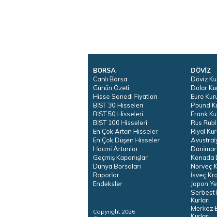
BORSA
DÖVİZ
Canlı Borsa
Döviz Ku
Günün Özeti
Dolar Ku
Hisse Senedi Fiyatları
Euro Kur
BIST 30 Hisseleri
Pound K
BIST 50 Hisseleri
Frank Ku
BIST 100 Hisseleri
Rus Rubl
En Çok Artan Hisseler
Riyal Kur
En Çok Düşen Hisseler
Avustral
Hacmi Artanlar
Danimar
Geçmiş Kapanışlar
Kanada D
Dünya Borsaları
Norveç K
Raporlar
İsveç Kr
Endeksler
Japon Ye
Serbest 
Kurları
Merkez 
Copyright 2026
Kurları