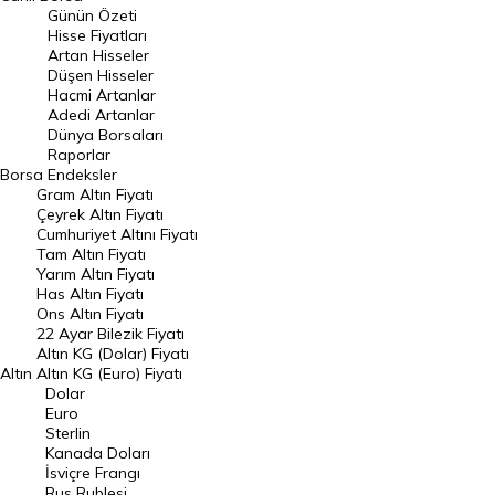
Günün Özeti
En Çok Artan Hisseler
Hisse Fiyatları
Artan Hisseler
En Çok Düşen Hisseler
Düşen Hisseler
Hacmi Artanlar
Hacmi Artanlar
Adedi Artanlar
Geçmiş Kapanışlar
Dünya Borsaları
Raporlar
Dünya Borsaları
Borsa
Endeksler
Gram Altın Fiyatı
Raporlar
Çeyrek Altın Fiyatı
Endeksler
Cumhuriyet Altını Fiyatı
Tam Altın Fiyatı
Yarım Altın Fiyatı
DÖVİZ
Has Altın Fiyatı
Ons Altın Fiyatı
Döviz Kuru
22 Ayar Bilezik Fiyatı
Dolar Kuru
Altın KG (Dolar) Fiyatı
Altın
Altın KG (Euro) Fiyatı
Euro Kuru
Dolar
Euro
Pound Kuru
Sterlin
Kanada Doları
Frank Kuru
İsviçre Frangı
Riyal Kuru
Rus Rublesi