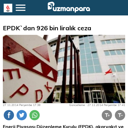
EPDK`dan 926 bin liralık ceza
27.11.2014 Perşembe 17:38
Güncelleme : 27.11.2014 Perşembe 17:41
Enerji Piyasası Düzenleme Kurulu (EPDK), akaryakıt ve