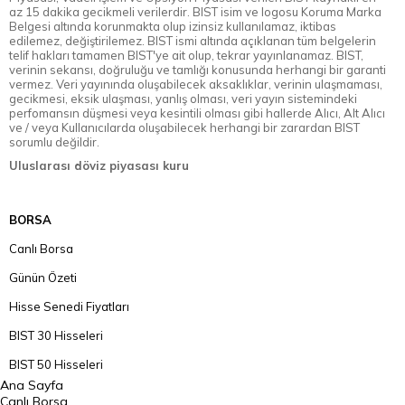
az 15 dakika gecikmeli verilerdir. BIST isim ve logosu Koruma Marka
Belgesi altında korunmakta olup izinsiz kullanılamaz, iktibas
edilemez, değiştirilemez. BIST ismi altında açıklanan tüm belgelerin
telif hakları tamamen BIST'ye ait olup, tekrar yayınlanamaz. BIST,
verinin sekansı, doğruluğu ve tamlığı konusunda herhangi bir garanti
vermez. Veri yayınında oluşabilecek aksaklıklar, verinin ulaşmaması,
gecikmesi, eksik ulaşması, yanlış olması, veri yayın sistemindeki
perfomansın düşmesi veya kesintili olması gibi hallerde Alıcı, Alt Alıcı
ve / veya Kullanıcılarda oluşabilecek herhangi bir zarardan BIST
sorumlu değildir.
Uluslarası döviz piyasası kuru
BORSA
Canlı Borsa
Günün Özeti
Hisse Senedi Fiyatları
BIST 30 Hisseleri
BIST 50 Hisseleri
Ana Sayfa
BIST 100 Hisseleri
Canlı Borsa