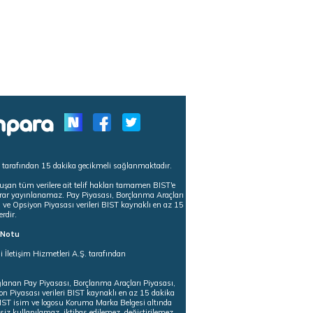
s tarafından 15 dakika gecikmeli sağlanmaktadır.
uşan tüm verilere ait telif hakları tamamen BIST'e
tekrar yayınlanamaz. Pay Piyasası, Borçlanma Araçları
m ve Opsiyon Piyasası verileri BIST kaynaklı en az 15
erdir.
ı Notu
i İletişim Hizmetleri A.Ş. tarafından
ğlanan Pay Piyasası, Borçlanma Araçları Piyasası,
on Piyasası verileri BIST kaynaklı en az 15 dakika
 BIST isim ve logosu Koruma Marka Belgesi altında
iz kullanılamaz, iktibas edilemez, değiştirilemez.