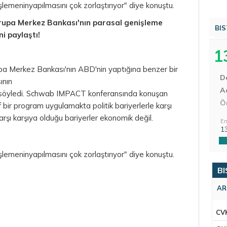
işlemeninyapılmasını çok zorlaştırıyor" diye konuştu.
rupa Merkez Bankası'nın parasal genişleme
BIS
ni paylaştı!
1
a Merkez Bankası'nın ABD'nin yaptığına benzer bir
D
ının
Aç
 söyledi. Schwab IMPACT konferansında konuşan
Ö
bir program uygulamakta politik bariyerlerle karşı
arşı karşıya olduğu bariyerler ekonomik değil.
En
1
işlemeninyapılmasını çok zorlaştırıyor" diye konuştu.
BI
AR
CV