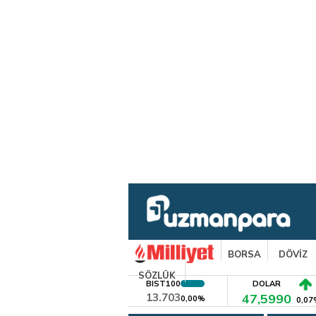
BORSA
DÖVİZ
SÖZLÜK
BIST100
DOLAR
13.703
47,5990
0,00%
0,07