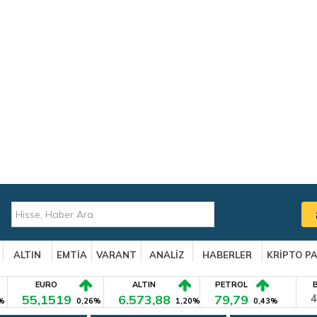
ALTIN
EMTİA
VARANT
ANALİZ
HABERLER
KRİPTO P
EURO
ALTIN
PETROL
55,1519
6.573,88
79,79
4
%
0,26%
1,20%
0,43%