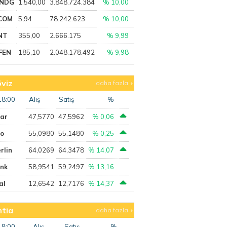
NDG
1.540,00
3.848.724.384
% 10,00
COM
5,94
78.242.623
% 10,00
NT
355,00
2.666.175
% 9,99
FEN
185,10
2.048.178.492
% 9,98
viz
daha fazla
18:00
Alış
Satış
%
lar
47,5770
47,5962
% 0,06
ro
55,0980
55,1480
% 0,25
rlin
64,0269
64,3478
% 14,07
ank
58,9541
59,2497
% 13,16
al
12,6542
12,7176
% 14,37
tia
daha fazla
18:00
Alış
Satış
%