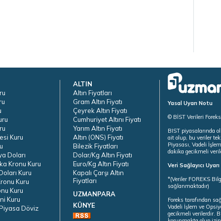
ALTIN
ru
Altın Fiyatları
ru
Gram Altın Fiyatı
Yasal Uyarı Notu
u
Çeyrek Altın Fiyatı
© BİST Verileri Forek
uru
Cumhuriyet Altını Fiyatı
ru
Yarım Altın Fiyatı
BIST piyasalarında ol
esi Kuru
Altın (ONS) Fiyatı
ait olup, bu veriler 
Piyasası, Vadeli İşle
u
Bilezik Fiyatları
dakika gecikmeli veril
ya Doları
Dolar/Kg Altın Fiyatı
ka Kronu Kuru
Euro/Kg Altın Fiyatı
Veri Sağlayıcı Uyar
oları Kuru
Kapalı Çarşı Altın
*(Veriler FOREKS Bilg
Fiyatları
ronu Kuru
sağlanmaktadır)
onu Kuru
UZMANPARA
ni Kuru
Foreks tarafından sa
KÜNYE
Vadeli İşlem ve Opsiy
Piyasa Döviz
gecikmeli verilerdir.
korunmakta olup izins