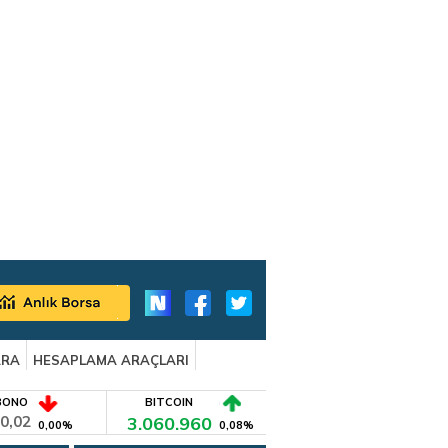
ARA
HESAPLAMA ARAÇLARI
BONO
BITCOIN
0,02
3.060.960
0,00%
0,08%