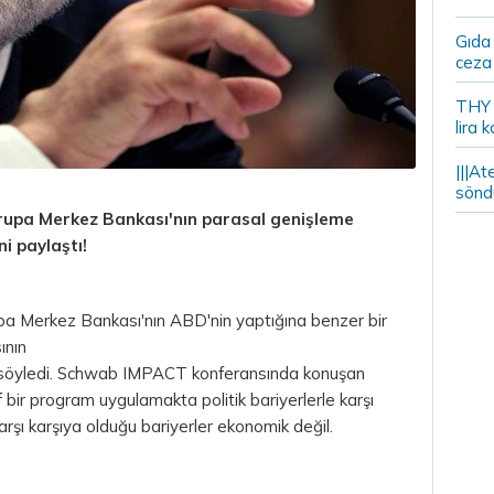
Gıda
ceza 
THY y
lira k
|||At
söndü
rupa Merkez Bankası'nın parasal genişleme
ni paylaştı!
a Merkez Bankası'nın ABD'nin yaptığına benzer bir
ının
 söyledi. Schwab IMPACT konferansında konuşan
bir program uygulamakta politik bariyerlerle karşı
arşı karşıya olduğu bariyerler ekonomik değil.