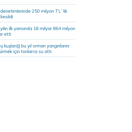
 denetimlerinde 250 milyon TL`lik
kesildi
ılın ilk yarısında 18 milyar 864 milyon
ar etti
eş kuşları||| bu yıl orman yangınlarını
rmek için tonlarca su attı