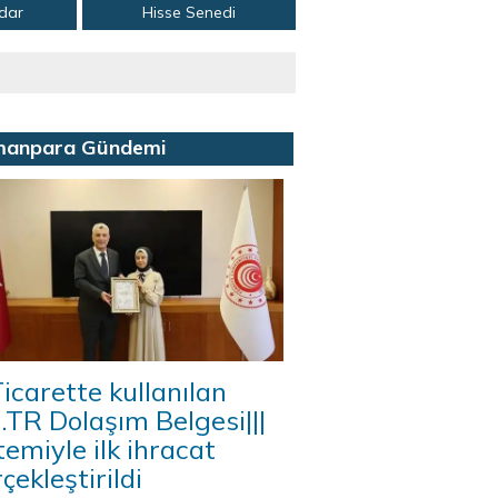
adar
Hisse Senedi
manpara Gündemi
icarette kullanılan
A.TR Dolaşım Belgesi|||
temiyle ilk ihracat
çekleştirildi