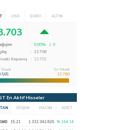
T
USD
EURO
ALTIN
3.703
eğişim
:
0,00%
|
0
ılış
:
13.708
nceki Kapanış
: 13.703
 Düşük
En Yüksek
3.565
13.780
ST En Aktif Hisseler
TAN
DÜŞEN
HACİM
ADET
KMD
15,21
1.332.342.820
% 164,14