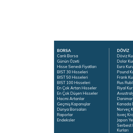
BORSA
DÖVİZ
Canlı Borsa
Döviz Ku
Günün Özeti
Dolar Ku
Hisse Senedi Fiyatları
Euro Kur
BIST 30 Hisseleri
Pound K
BIST 50 Hisseleri
Frank Ku
BIST 100 Hisseleri
Rus Rubl
En Çok Artan Hisseler
Riyal Kur
En Çok Düşen Hisseler
Avustral
Hacmi Artanlar
Danimar
Geçmiş Kapanışlar
Kanada D
Dünya Borsaları
Norveç K
Raporlar
İsveç Kr
Endeksler
Japon Ye
Serbest 
Kurları