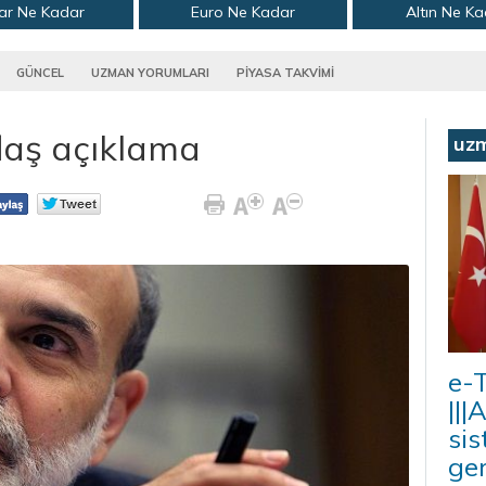
ar Ne Kadar
Euro Ne Kadar
Altın Ne K
GÜNCEL
UZMAN YORUMLARI
PİYASA TAKVİMİ
laş açıklama
uz
e-T
|||
sis
ger