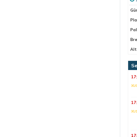
Gü
Pla
Pa
Bre
Alt
Se
17
XU
17
XU
17