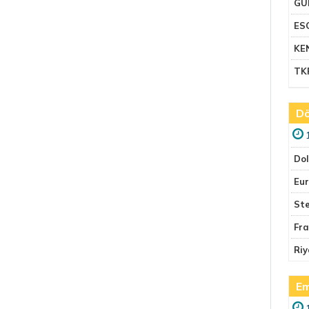
GU
ES
KE
TK
Dö
Do
Eu
Ste
Fr
Riy
Em