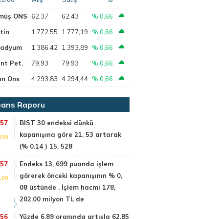
müş ONS
62,37
62,43
% 0,66
tin
1.772,55
1.777,19
% 0,66
ladyum
1.386,42
1.393,89
% 0,66
nt Pet.
79,93
79,93
% 0,66
ın Ons
4.293,83
4.294,44
% 0,66
ans Raporu
:57
BIST 30 endeksi dünkü
kapanışına göre 21, 53 artarak
030
(% 0.14 ) 15, 528
:57
Endeks 13, 699 puanda işlem
görerek önceki kapanışının % 0,
100
08 üstünde . İşlem hacmi 178,
202.00 milyon TL de
:56
Yüzde 6.89 oranında artışla 62.85