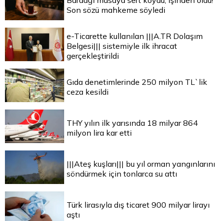
Bardağı masaya sert koydu, işinden oldu!
Son sözü mahkeme söyledi
e-Ticarette kullanılan |||A.TR Dolaşım
Belgesi||| sistemiyle ilk ihracat
gerçekleştirildi
Gıda denetimlerinde 250 milyon TL`lik
ceza kesildi
THY yılın ilk yarısında 18 milyar 864
milyon lira kar etti
|||Ateş kuşları||| bu yıl orman yangınlarını
söndürmek için tonlarca su attı
Türk lirasıyla dış ticaret 900 milyar lirayı
aştı