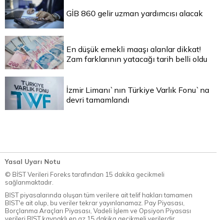
GİB 860 gelir uzman yardımcısı alacak
En düşük emekli maaşı alanlar dikkat!
Zam farklarının yatacağı tarih belli oldu
İzmir Limanı`nın Türkiye Varlık Fonu`na
devri tamamlandı
Yasal Uyarı Notu
© BİST Verileri Foreks tarafından 15 dakika gecikmeli
sağlanmaktadır.
BIST piyasalarında oluşan tüm verilere ait telif hakları tamamen
BIST'e ait olup, bu veriler tekrar yayınlanamaz. Pay Piyasası,
Borçlanma Araçları Piyasası, Vadeli İşlem ve Opsiyon Piyasası
verileri BIST kaynaklı en az 15 dakika gecikmeli verilerdir.