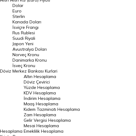
Altın
Altın KG (Euro) Fiyatı
Euro Kuru
Dolar
Euro
Pound Kuru
Sterlin
Kanada Doları
Frank Kuru
İsviçre Frangı
Riyal Kuru
Rus Rublesi
Suudi Riyali
Avustralya Doları
Japon Yeni
Avustralya Doları
Danimarka Kronu Kuru
Norveç Kronu
Danimarka Kronu
Kanada Doları Kuru
İsveç Kronu
Döviz
Merkez Bankası Kurlari
Norveç Kronu Kuru
Altın Hesaplama
İsveç Kronu Kuru
Döviz Çevirici
Yüzde Hesaplama
Japon Yeni Kuru
KDV Hesaplama
İndirim Hesaplama
Serbest Piyasa Döviz Kurları
Maaş Hesaplama
Kıdem Tazminatı Hesaplama
Merkez Bankası Döviz Kurları
Zam Hesaplama
Gelir Vergisi Hesaplama
ALTIN
Mesai Hesaplama
Hesaplama
Emeklilik Hesaplama
Altın Fiyatları