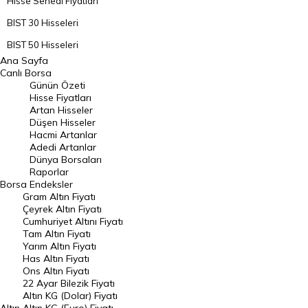
Hisse Senedi Fiyatları
BIST 30 Hisseleri
BIST 50 Hisseleri
Ana Sayfa
BIST 100 Hisseleri
Canlı Borsa
Günün Özeti
En Çok Artan Hisseler
Hisse Fiyatları
Artan Hisseler
En Çok Düşen Hisseler
Düşen Hisseler
Hacmi Artanlar
Hacmi Artanlar
Adedi Artanlar
Geçmiş Kapanışlar
Dünya Borsaları
Raporlar
Dünya Borsaları
Borsa
Endeksler
Gram Altın Fiyatı
Raporlar
Çeyrek Altın Fiyatı
Endeksler
Cumhuriyet Altını Fiyatı
Tam Altın Fiyatı
Yarım Altın Fiyatı
DÖVİZ
Has Altın Fiyatı
Ons Altın Fiyatı
Döviz Kuru
22 Ayar Bilezik Fiyatı
Dolar Kuru
Altın KG (Dolar) Fiyatı