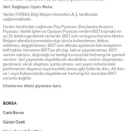
Veri Sağlayıcı Uyarı Notu
Veriler FOREKS Bilgi İletişim Hizmetleri A.Ş. tarafından
sağlanmaktadır.
Foreks tarafından sağlanan Pay Piyasası, Borçlanma Araçları
Piyasası, Vadeli İşlem ve Opsiyon Piyasası verileri BIST kaynaklı en
az 15 dakika gecikmeli verilerdir. BIST isim ve logosu Koruma Marka
Belgesi altında korunmakta olup izinsiz kullanılamaz, iktibas
edilemez, değiştirilemez. BIST ismi altında açıklanan tüm belgelerin
telif hakları tamamen BIST'ye ait olup, tekrar yayınlanamaz. BIST,
verinin sekansı, doğruluğu ve tamlığı konusunda herhangi bir garanti
vermez. Veri yayınında oluşabilecek aksaklıklar, verinin ulaşmaması,
gecikmesi, eksik ulaşması, yanlış olması, veri yayın sistemindeki
perfomansın düşmesi veya kesintili olması gibi hallerde Alıcı, Alt Alıcı
ve / veya Kullanıcılarda oluşabilecek herhangi bir zarardan BIST
sorumlu değildir.
Uluslarası döviz piyasası kuru
BORSA
Canlı Borsa
Günün Özeti