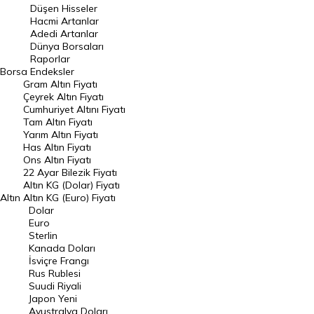
Düşen Hisseler
Hacmi Artanlar
Hacmi Artanlar
Adedi Artanlar
Geçmiş Kapanışlar
Dünya Borsaları
Raporlar
Dünya Borsaları
Borsa
Endeksler
Gram Altın Fiyatı
Raporlar
Çeyrek Altın Fiyatı
Endeksler
Cumhuriyet Altını Fiyatı
Tam Altın Fiyatı
Yarım Altın Fiyatı
DÖVİZ
Has Altın Fiyatı
Ons Altın Fiyatı
Döviz Kuru
22 Ayar Bilezik Fiyatı
Dolar Kuru
Altın KG (Dolar) Fiyatı
Altın
Altın KG (Euro) Fiyatı
Euro Kuru
Dolar
Euro
Pound Kuru
Sterlin
Kanada Doları
Frank Kuru
İsviçre Frangı
Riyal Kuru
Rus Rublesi
Suudi Riyali
Avustralya Doları
Japon Yeni
Avustralya Doları