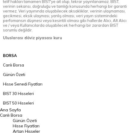
telif hakları tamamen BIST'ye ait olup, tekrar yayınlanamaz. BIST,
verinin sekansı, doğruluğu ve tamlığı konusunda herhangi bir garanti
vermez. Veri yayınında oluşabilecek aksaklıklar, verinin ulaşmaması,
gecikmesi, eksik ulaşması, yanlış olması, veri yayın sistemindeki
perfomansın düşmesi veya kesintili olması gibi hallerde Alıcı, Alt Alıcı
ve / veya Kullanıcılarda oluşabilecek herhangi bir zarardan BIST
sorumlu değildir.
Uluslarası döviz piyasası kuru
BORSA
Canlı Borsa
Günün Özeti
Hisse Senedi Fiyatları
BIST 30 Hisseleri
BIST 50 Hisseleri
Ana Sayfa
BIST 100 Hisseleri
Canlı Borsa
Günün Özeti
En Çok Artan Hisseler
Hisse Fiyatları
Artan Hisseler
En Çok Düşen Hisseler