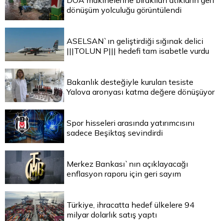
DOA makinelerine bırakılan atıkların geri
dönüşüm yolculuğu görüntülendi
ASELSAN`ın geliştirdiği sığınak delici
|||TOLUN P||| hedefi tam isabetle vurdu
Bakanlık desteğiyle kurulan tesiste
Yalova aronyası katma değere dönüşüyor
Spor hisseleri arasında yatırımcısını
sadece Beşiktaş sevindirdi
Merkez Bankası`nın açıklayacağı
enflasyon raporu için geri sayım
Türkiye, ihracatta hedef ülkelere 94
milyar dolarlık satış yaptı