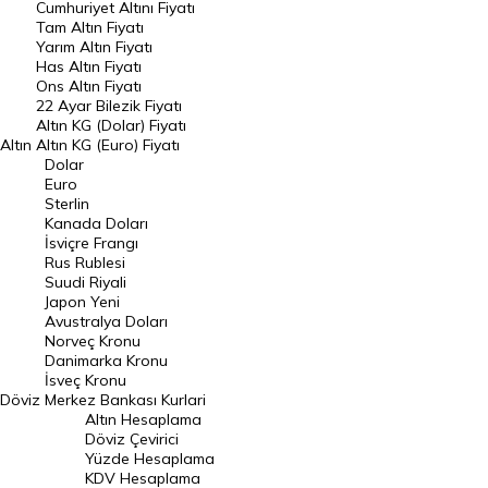
Endeksler
Cumhuriyet Altını Fiyatı
Tam Altın Fiyatı
Yarım Altın Fiyatı
DÖVİZ
Has Altın Fiyatı
Ons Altın Fiyatı
Döviz Kuru
22 Ayar Bilezik Fiyatı
Dolar Kuru
Altın KG (Dolar) Fiyatı
Altın
Altın KG (Euro) Fiyatı
Euro Kuru
Dolar
Euro
Pound Kuru
Sterlin
Kanada Doları
Frank Kuru
İsviçre Frangı
Riyal Kuru
Rus Rublesi
Suudi Riyali
Avustralya Doları
Japon Yeni
Avustralya Doları
Danimarka Kronu Kuru
Norveç Kronu
Danimarka Kronu
Kanada Doları Kuru
İsveç Kronu
Döviz
Merkez Bankası Kurlari
Norveç Kronu Kuru
Altın Hesaplama
İsveç Kronu Kuru
Döviz Çevirici
Yüzde Hesaplama
Japon Yeni Kuru
KDV Hesaplama