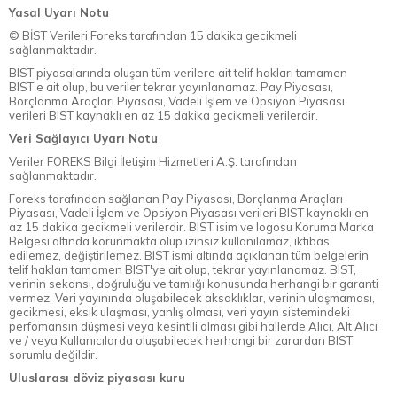
Yasal Uyarı Notu
© BİST Verileri Foreks tarafından 15 dakika gecikmeli
sağlanmaktadır.
BIST piyasalarında oluşan tüm verilere ait telif hakları tamamen
BIST'e ait olup, bu veriler tekrar yayınlanamaz. Pay Piyasası,
Borçlanma Araçları Piyasası, Vadeli İşlem ve Opsiyon Piyasası
verileri BIST kaynaklı en az 15 dakika gecikmeli verilerdir.
Veri Sağlayıcı Uyarı Notu
Veriler FOREKS Bilgi İletişim Hizmetleri A.Ş. tarafından
sağlanmaktadır.
Foreks tarafından sağlanan Pay Piyasası, Borçlanma Araçları
Piyasası, Vadeli İşlem ve Opsiyon Piyasası verileri BIST kaynaklı en
az 15 dakika gecikmeli verilerdir. BIST isim ve logosu Koruma Marka
Belgesi altında korunmakta olup izinsiz kullanılamaz, iktibas
edilemez, değiştirilemez. BIST ismi altında açıklanan tüm belgelerin
telif hakları tamamen BIST'ye ait olup, tekrar yayınlanamaz. BIST,
verinin sekansı, doğruluğu ve tamlığı konusunda herhangi bir garanti
vermez. Veri yayınında oluşabilecek aksaklıklar, verinin ulaşmaması,
gecikmesi, eksik ulaşması, yanlış olması, veri yayın sistemindeki
perfomansın düşmesi veya kesintili olması gibi hallerde Alıcı, Alt Alıcı
ve / veya Kullanıcılarda oluşabilecek herhangi bir zarardan BIST
sorumlu değildir.
Uluslarası döviz piyasası kuru