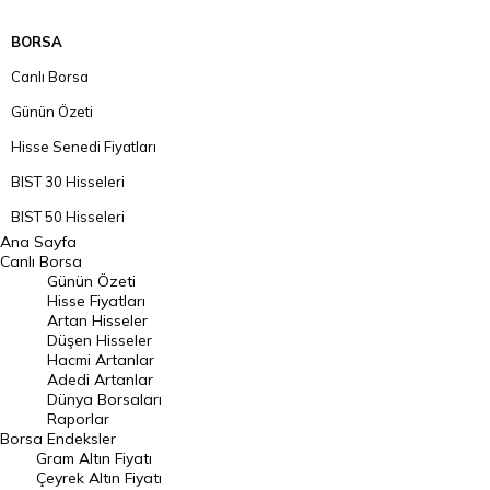
BORSA
Canlı Borsa
Günün Özeti
Hisse Senedi Fiyatları
BIST 30 Hisseleri
BIST 50 Hisseleri
Ana Sayfa
BIST 100 Hisseleri
Canlı Borsa
Günün Özeti
En Çok Artan Hisseler
Hisse Fiyatları
Artan Hisseler
En Çok Düşen Hisseler
Düşen Hisseler
Hacmi Artanlar
Hacmi Artanlar
Adedi Artanlar
Geçmiş Kapanışlar
Dünya Borsaları
Raporlar
Dünya Borsaları
Borsa
Endeksler
Gram Altın Fiyatı
Raporlar
Çeyrek Altın Fiyatı