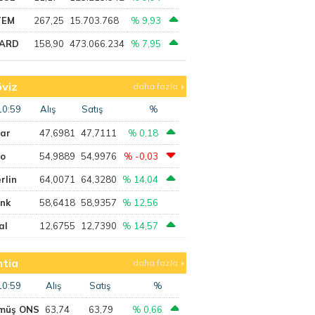
TEM
267,25
15.703.768
% 9,93
ARD
158,90
473.066.234
% 7,95
viz
daha fazla
10:59
Alış
Satış
%
lar
47,6981
47,7111
% 0,18
ro
54,9889
54,9976
% -0,03
rlin
64,0071
64,3280
% 14,04
ank
58,6418
58,9357
% 12,56
al
12,6755
12,7390
% 14,57
tia
daha fazla
10:59
Alış
Satış
%
müş ONS
63,74
63,79
% 0,66