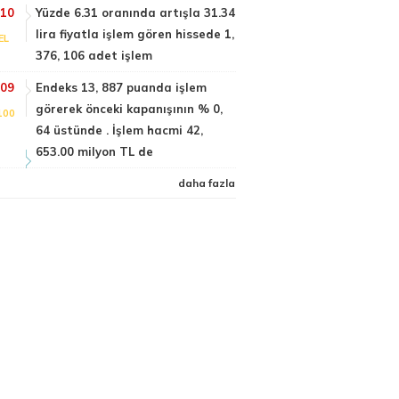
:10
Yüzde 6.31 oranında artışla 31.34
lira fiyatla işlem gören hissede 1,
EL
376, 106 adet işlem
:09
Endeks 13, 887 puanda işlem
görerek önceki kapanışının % 0,
100
64 üstünde . İşlem hacmi 42,
653.00 milyon TL de
daha fazla