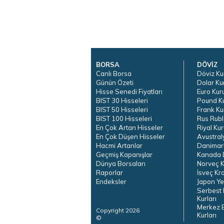
BORSA
DÖVİZ
Canlı Borsa
Döviz Ku
Günün Özeti
Dolar Ku
Hisse Senedi Fiyatları
Euro Kur
BIST 30 Hisseleri
Pound K
BIST 50 Hisseleri
Frank Ku
BIST 100 Hisseleri
Rus Rubl
En Çok Artan Hisseler
Riyal Kur
En Çok Düşen Hisseler
Avustral
Hacmi Artanlar
Danimar
Geçmiş Kapanışlar
Kanada D
Dünya Borsaları
Norveç K
Raporlar
İsveç Kr
Endeksler
Japon Ye
Serbest 
Kurları
Merkez 
Copyright 2026
Kurları
©