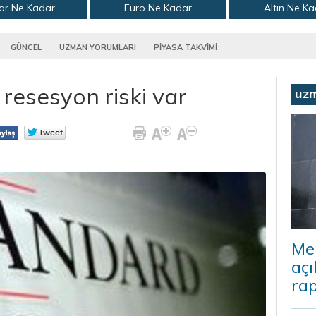
ar Ne Kadar
Euro Ne Kadar
Altın Ne K
GÜNCEL
UZMAN YORUMLARI
PİYASA TAKVİMİ
resesyon riski var
uz
Me
açı
rap