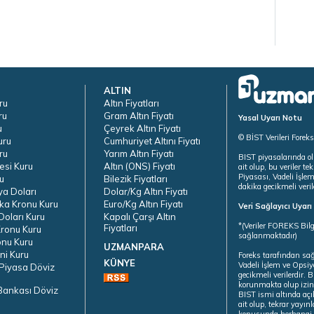
ALTIN
ru
Altın Fiyatları
ru
Gram Altın Fiyatı
Yasal Uyarı Notu
u
Çeyrek Altın Fiyatı
© BİST Verileri Forek
uru
Cumhuriyet Altını Fiyatı
ru
Yarım Altın Fiyatı
BIST piyasalarında ol
esi Kuru
Altın (ONS) Fiyatı
ait olup, bu veriler 
Piyasası, Vadeli İşle
u
Bilezik Fiyatları
dakika gecikmeli veril
ya Doları
Dolar/Kg Altın Fiyatı
ka Kronu Kuru
Euro/Kg Altın Fiyatı
Veri Sağlayıcı Uyar
oları Kuru
Kapalı Çarşı Altın
*(Veriler FOREKS Bilg
Fiyatları
ronu Kuru
sağlanmaktadır)
onu Kuru
UZMANPARA
ni Kuru
Foreks tarafından sa
KÜNYE
Vadeli İşlem ve Opsiy
Piyasa Döviz
gecikmeli verilerdir.
korunmakta olup izins
Bankası Döviz
BIST ismi altında açı
ait olup, tekrar yayı
konusunda herhangi b