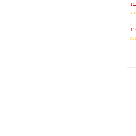
11
AD
11
XU