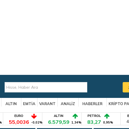
ALTIN
EMTİA
VARANT
ANALİZ
HABERLER
KRİPTO P
EURO
ALTIN
PETROL
55,0036
6.579,59
83,27
4
%
-0,02%
1,34%
0,95%