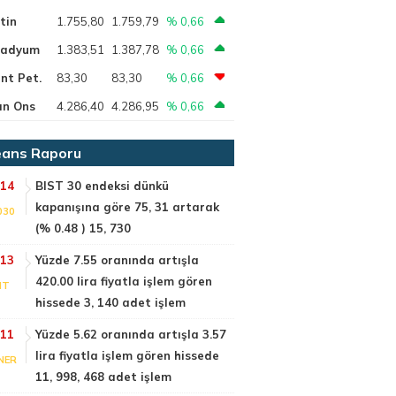
tin
1.755,80
1.759,79
% 0,66
ladyum
1.383,51
1.387,78
% 0,66
nt Pet.
83,30
83,30
% 0,66
ın Ons
4.286,40
4.286,95
% 0,66
ans Raporu
:14
BIST 30 endeksi dünkü
kapanışına göre 75, 31 artarak
030
(% 0.48 ) 15, 730
:13
Yüzde 7.55 oranında artışla
420.00 lira fiyatla işlem gören
NT
hissede 3, 140 adet işlem
:11
Yüzde 5.62 oranında artışla 3.57
lira fiyatla işlem gören hissede
NER
11, 998, 468 adet işlem