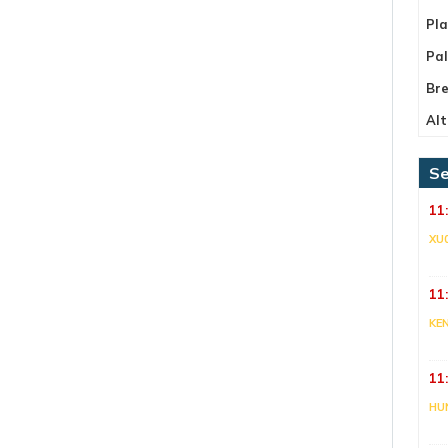
Pla
Pa
Bre
Alt
Se
11
XU
11
KE
11
HU