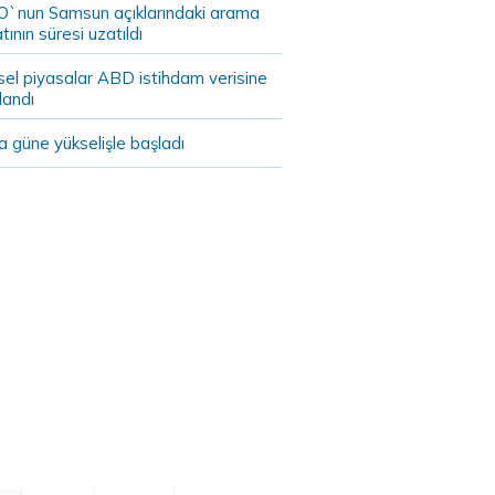
`nun Samsun açıklarındaki arama
tının süresi uzatıldı
sel piyasalar ABD istihdam verisine
landı
 güne yükselişle başladı