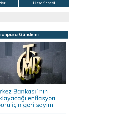
adar
Hisse Senedi
manpara Gündemi
rkez Bankası`nın
klayacağı enflasyon
oru için geri sayım