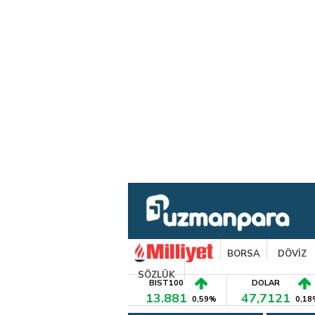
BORSA
DÖVİZ
SÖZLÜK
BIST100
DOLAR
13.881
47,7121
0,59%
0,18