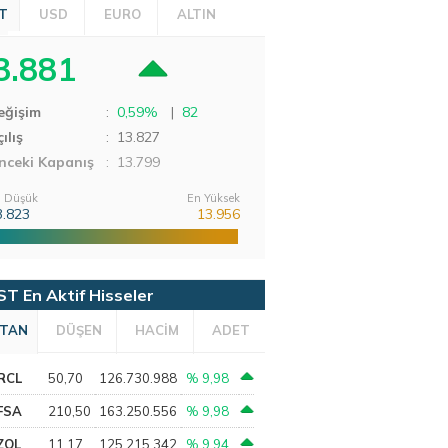
T
USD
EURO
ALTIN
3.881
eğişim
:
0,59%
|
82
ılış
:
13.827
nceki Kapanış
: 13.799
 Düşük
En Yüksek
3.823
13.956
ST En Aktif Hisseler
TAN
DÜŞEN
HACİM
ADET
RCL
50,70
126.730.988
% 9,98
FSA
210,50
163.250.556
% 9,98
ZOL
11,17
125.215.342
% 9,94