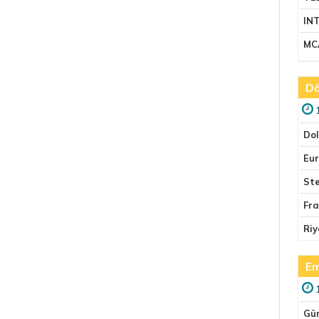
IN
MC
Dö
Do
Eu
Ste
Fr
Riy
Em
Gü