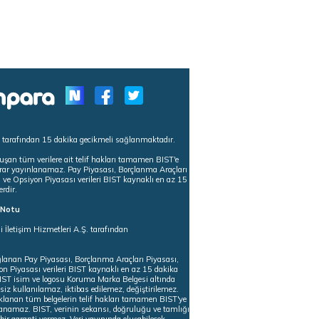
s tarafından 15 dakika gecikmeli sağlanmaktadır.
uşan tüm verilere ait telif hakları tamamen BIST'e
tekrar yayınlanamaz. Pay Piyasası, Borçlanma Araçları
m ve Opsiyon Piyasası verileri BIST kaynaklı en az 15
erdir.
ı Notu
i İletişim Hizmetleri A.Ş. tarafından
ğlanan Pay Piyasası, Borçlanma Araçları Piyasası,
on Piyasası verileri BIST kaynaklı en az 15 dakika
 BIST isim ve logosu Koruma Marka Belgesi altında
iz kullanılamaz, iktibas edilemez, değiştirilemez.
klanan tüm belgelerin telif hakları tamamen BIST'ye
nlanamaz. BIST, verinin sekansı, doğruluğu ve tamlığı
ir garanti vermez. Veri yayınında oluşabilecek