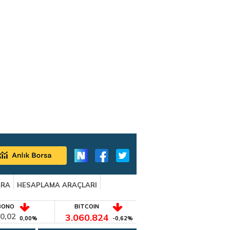
ARA
HESAPLAMA ARAÇLARI
BONO
BITCOIN
0,02
3.060.824
0,00%
-0,62%