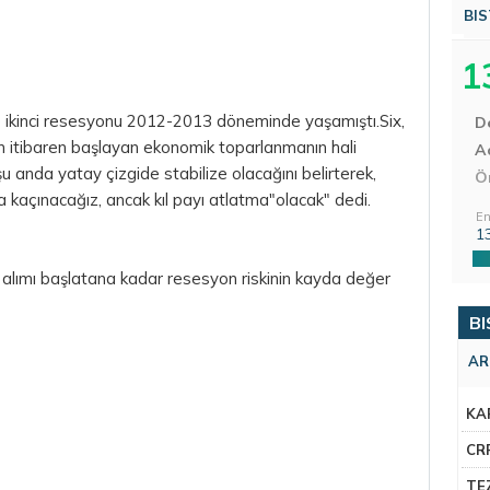
BIS
1
e ikinci resesyonu 2012-2013 döneminde yaşamıştı.Six,
D
 itibaren başlayan ekonomik toparlanmanın hali
Aç
u anda yatay çizgide stabilize olacağını belirterek,
Ö
a kaçınacağız, ancak kıl payı atlatma"olacak" dedi.
En
1
i alımı başlatana kadar resesyon riskinin kayda değer
BI
AR
KA
CR
TE