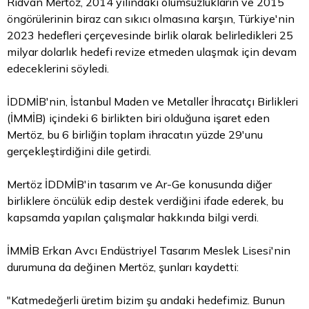
Rıdvan Mertöz, 2014 yılındaki olumsuzlukların ve 2015
öngörülerinin biraz can sıkıcı olmasına karşın, Türkiye'nin
2023 hedefleri çerçevesinde birlik olarak belirledikleri 25
milyar dolarlık hedefi revize etmeden ulaşmak için devam
edeceklerini söyledi.
İDDMİB'nin, İstanbul Maden ve Metaller İhracatçı Birlikleri
(İMMİB) içindeki 6 birlikten biri olduğuna işaret eden
Mertöz, bu 6 birliğin toplam ihracatın yüzde 29'unu
gerçekleştirdiğini dile getirdi.
Mertöz İDDMİB'in tasarım ve Ar-Ge konusunda diğer
birliklere öncülük
edip
destek verdiğini ifade ederek, bu
kapsamda yapılan çalışmalar hakkında bilgi verdi.
İMMİB Erkan Avcı Endüstriyel Tasarım Meslek Lisesi'nin
durumuna da değinen Mertöz, şunları kaydetti:
"Katmedeğerli üretim
bizim
şu andaki hedefimiz. Bunun