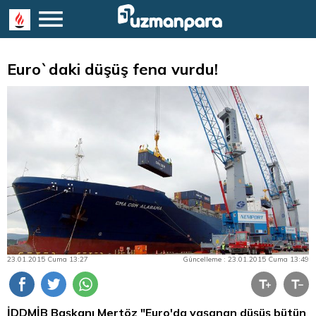
Euro`daki düşüş fena vurdu!
23.01.2015 Cuma 13:27
Güncelleme : 23.01.2015 Cuma 13:49
İDDMİB Başkanı Mertöz "Euro'da yaşanan düşüş bütün