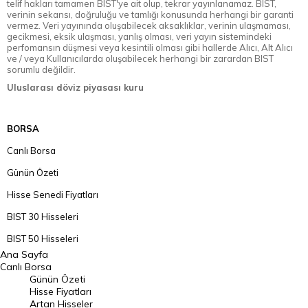
telif hakları tamamen BIST'ye ait olup, tekrar yayınlanamaz. BIST,
verinin sekansı, doğruluğu ve tamlığı konusunda herhangi bir garanti
vermez. Veri yayınında oluşabilecek aksaklıklar, verinin ulaşmaması,
gecikmesi, eksik ulaşması, yanlış olması, veri yayın sistemindeki
perfomansın düşmesi veya kesintili olması gibi hallerde Alıcı, Alt Alıcı
ve / veya Kullanıcılarda oluşabilecek herhangi bir zarardan BIST
sorumlu değildir.
Uluslarası döviz piyasası kuru
BORSA
Canlı Borsa
Günün Özeti
Hisse Senedi Fiyatları
BIST 30 Hisseleri
BIST 50 Hisseleri
Ana Sayfa
BIST 100 Hisseleri
Canlı Borsa
Günün Özeti
En Çok Artan Hisseler
Hisse Fiyatları
Artan Hisseler
En Çok Düşen Hisseler