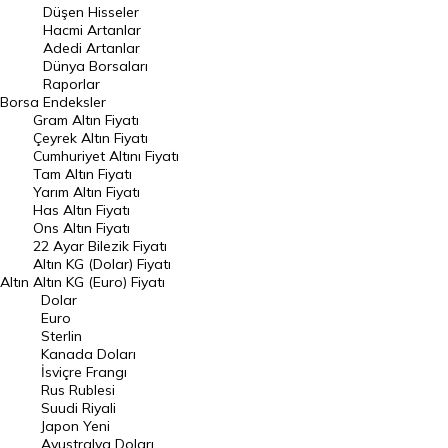
Düşen Hisseler
Hacmi Artanlar
Hacmi Artanlar
Adedi Artanlar
Geçmiş Kapanışlar
Dünya Borsaları
Raporlar
Dünya Borsaları
Borsa
Endeksler
Gram Altın Fiyatı
Raporlar
Çeyrek Altın Fiyatı
Endeksler
Cumhuriyet Altını Fiyatı
Tam Altın Fiyatı
Yarım Altın Fiyatı
DÖVİZ
Has Altın Fiyatı
Ons Altın Fiyatı
Döviz Kuru
22 Ayar Bilezik Fiyatı
Dolar Kuru
Altın KG (Dolar) Fiyatı
Altın
Altın KG (Euro) Fiyatı
Euro Kuru
Dolar
Euro
Pound Kuru
Sterlin
Kanada Doları
Frank Kuru
İsviçre Frangı
Riyal Kuru
Rus Rublesi
Suudi Riyali
Avustralya Doları
Japon Yeni
Avustralya Doları