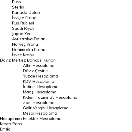
Euro
Pound Kuru
Sterlin
Kanada Doları
Frank Kuru
İsviçre Frangı
Riyal Kuru
Rus Rublesi
Suudi Riyali
Avustralya Doları
Japon Yeni
Avustralya Doları
Danimarka Kronu Kuru
Norveç Kronu
Danimarka Kronu
Kanada Doları Kuru
İsveç Kronu
Döviz
Merkez Bankası Kurlari
Norveç Kronu Kuru
Altın Hesaplama
İsveç Kronu Kuru
Döviz Çevirici
Yüzde Hesaplama
Japon Yeni Kuru
KDV Hesaplama
İndirim Hesaplama
Serbest Piyasa Döviz Kurları
Maaş Hesaplama
Kıdem Tazminatı Hesaplama
Merkez Bankası Döviz Kurları
Zam Hesaplama
Gelir Vergisi Hesaplama
ALTIN
Mesai Hesaplama
Hesaplama
Emeklilik Hesaplama
Altın Fiyatları
Kripto Para
Emtia
Gram Altın Fiyatı