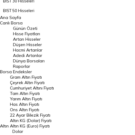
BIST 30 Hisseleri
BIST 50 Hisseleri
Ana Sayfa
BIST 100 Hisseleri
Canlı Borsa
Günün Özeti
En Çok Artan Hisseler
Hisse Fiyatları
Artan Hisseler
En Çok Düşen Hisseler
Düşen Hisseler
Hacmi Artanlar
Hacmi Artanlar
Adedi Artanlar
Geçmiş Kapanışlar
Dünya Borsaları
Raporlar
Dünya Borsaları
Borsa
Endeksler
Gram Altın Fiyatı
Raporlar
Çeyrek Altın Fiyatı
Endeksler
Cumhuriyet Altını Fiyatı
Tam Altın Fiyatı
Yarım Altın Fiyatı
DÖVİZ
Has Altın Fiyatı
Ons Altın Fiyatı
Döviz Kuru
22 Ayar Bilezik Fiyatı
Dolar Kuru
Altın KG (Dolar) Fiyatı
Altın
Altın KG (Euro) Fiyatı
Euro Kuru
Dolar