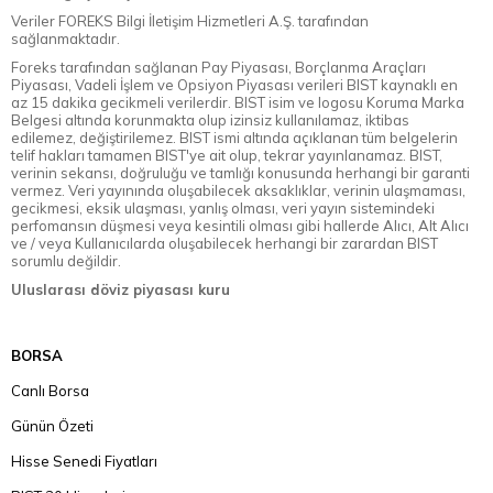
Veriler FOREKS Bilgi İletişim Hizmetleri A.Ş. tarafından
sağlanmaktadır.
Foreks tarafından sağlanan Pay Piyasası, Borçlanma Araçları
Piyasası, Vadeli İşlem ve Opsiyon Piyasası verileri BIST kaynaklı en
az 15 dakika gecikmeli verilerdir. BIST isim ve logosu Koruma Marka
Belgesi altında korunmakta olup izinsiz kullanılamaz, iktibas
edilemez, değiştirilemez. BIST ismi altında açıklanan tüm belgelerin
telif hakları tamamen BIST'ye ait olup, tekrar yayınlanamaz. BIST,
verinin sekansı, doğruluğu ve tamlığı konusunda herhangi bir garanti
vermez. Veri yayınında oluşabilecek aksaklıklar, verinin ulaşmaması,
gecikmesi, eksik ulaşması, yanlış olması, veri yayın sistemindeki
perfomansın düşmesi veya kesintili olması gibi hallerde Alıcı, Alt Alıcı
ve / veya Kullanıcılarda oluşabilecek herhangi bir zarardan BIST
sorumlu değildir.
Uluslarası döviz piyasası kuru
BORSA
Canlı Borsa
Günün Özeti
Hisse Senedi Fiyatları