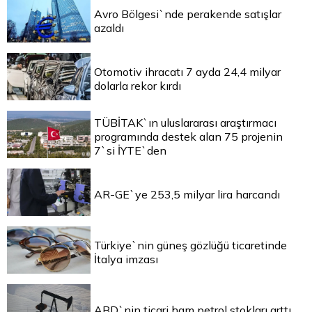
Avro Bölgesi`nde perakende satışlar
azaldı
Otomotiv ihracatı 7 ayda 24,4 milyar
dolarla rekor kırdı
TÜBİTAK`ın uluslararası araştırmacı
programında destek alan 75 projenin
7`si İYTE`den
AR-GE`ye 253,5 milyar lira harcandı
Türkiye`nin güneş gözlüğü ticaretinde
İtalya imzası
ABD`nin ticari ham petrol stokları arttı