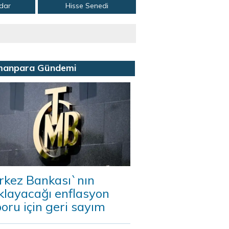
adar
Hisse Senedi
manpara Gündemi
rkez Bankası`nın
klayacağı enflasyon
oru için geri sayım