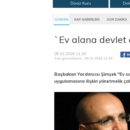
Döviz Kuru
Dol
GÜNDEM
KAP HABERLERİ
SON DAKİKA
`Ev alana devlet 
05.01.2016 11:28
Son güncelleme : 05.01.2016 11:49
Başbakan Yardımcısı Şimşek "Ev s
uygulamasına ilişkin yönetmelik ça