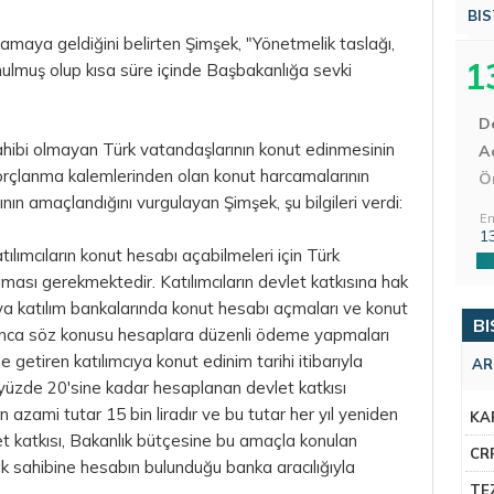
BIS
amaya geldiğini belirten Şimşek, "Yönetmelik taslağı,
1
unulmuş olup kısa süre içinde Başbakanlığa sevki
D
hibi olmayan Türk vatandaşlarının konut edinmesinin
Aç
rçlanma kalemlerinden olan konut harcamalarının
Ö
ın amaçlandığını vurgulayan Şimşek, şu bilgileri verdi:
En
1
lımcıların konut hesabı açabilmeleri için Türk
ası gerekmektedir. Katılımcıların devlet katkısına hak
ya katılım bankalarında konut hesabı açmaları ve konut
BI
oyunca söz konusu hesaplara düzenli ödeme yapmaları
e getiren katılımcıya konut edinim tarihi itibarıyla
AR
yüzde 20'sine kadar hesaplanan devlet katkısı
n azami tutar 15 bin liradır ve bu tutar her yıl yeniden
KA
let katkısı, Bakanlık bütçesine bu amaçla konulan
CR
 sahibine hesabın bulunduğu banka aracılığıyla
TE