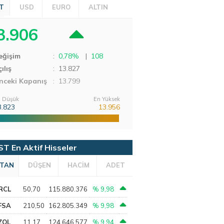
T
USD
EURO
ALTIN
3.906
eğişim
:
0,78%
|
108
ılış
:
13.827
nceki Kapanış
: 13.799
 Düşük
En Yüksek
3.823
13.956
ST En Aktif Hisseler
TAN
DÜŞEN
HACİM
ADET
RCL
50,70
115.880.376
% 9,98
FSA
210,50
162.805.349
% 9,98
ZOL
11,17
124.646.577
% 9,94