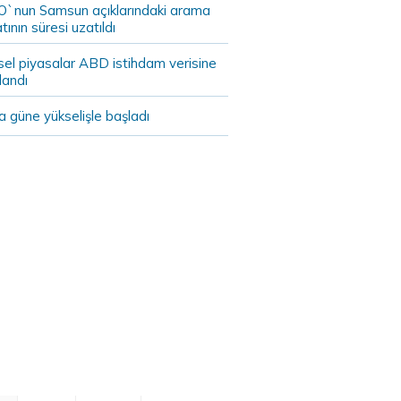
`nun Samsun açıklarındaki arama
tının süresi uzatıldı
sel piyasalar ABD istihdam verisine
landı
 güne yükselişle başladı