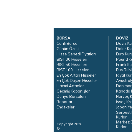
BORSA
DÖVİZ
Canlı Borsa
Döviz Ku
Günün Özeti
Dolar Ku
Hisse Senedi Fiyatları
Euro Kur
BIST 30 Hisseleri
Pound K
BIST 50 Hisseleri
Frank Ku
BIST 100 Hisseleri
Rus Rubl
En Çok Artan Hisseler
Riyal Kur
En Çok Düşen Hisseler
Avustral
Hacmi Artanlar
Danimar
Geçmiş Kapanışlar
Kanada D
Dünya Borsaları
Norveç K
Raporlar
İsveç Kr
Endeksler
Japon Ye
Serbest 
Kurları
Merkez 
Copyright 2026
Kurları
©