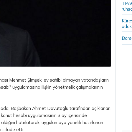
TPAO
ruhsa
Küre
odak
Borsa
ısı Mehmet Şimşek, ev sahibi olmayan vatandaşların
abı" uygulamasına ilişkin yönetmelik çalışmalarının
amada, Başbakan Ahmet Davutoğlu tarafından açıklanan
konut hesabı uygulamasının 3 ay içerisinde
 aldığını hatırlatarak, uygulamaya yönelik hazırlanan
i ifade etti.