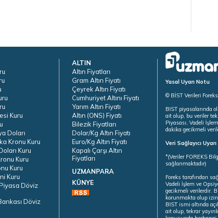
ALTIN
ru
Altın Fiyatları
ru
Gram Altın Fiyatı
Yasal Uyarı Notu
u
Çeyrek Altın Fiyatı
© BİST Verileri Forek
uru
Cumhuriyet Altını Fiyatı
ru
Yarım Altın Fiyatı
BIST piyasalarında ol
esi Kuru
Altın (ONS) Fiyatı
ait olup, bu veriler 
Piyasası, Vadeli İşle
u
Bilezik Fiyatları
dakika gecikmeli veril
ya Doları
Dolar/Kg Altın Fiyatı
ka Kronu Kuru
Euro/Kg Altın Fiyatı
Veri Sağlayıcı Uyar
oları Kuru
Kapalı Çarşı Altın
*(Veriler FOREKS Bilg
Fiyatları
ronu Kuru
sağlanmaktadır)
onu Kuru
UZMANPARA
ni Kuru
Foreks tarafından sa
KÜNYE
Vadeli İşlem ve Opsiy
Piyasa Döviz
gecikmeli verilerdir.
korunmakta olup izins
Bankası Döviz
BIST ismi altında açı
ait olup, tekrar yayı
konusunda herhangi b