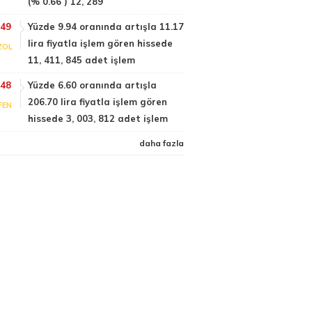
(% 0.66 ) 12, 289
:49
Yüzde 9.94 oranında artışla 11.17
lira fiyatla işlem gören hissede
ZOL
11, 411, 845 adet işlem
:48
Yüzde 6.60 oranında artışla
206.70 lira fiyatla işlem gören
FEN
hissede 3, 003, 812 adet işlem
daha fazla