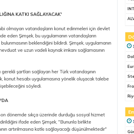
IN
IĞINA KATKI SAĞLAYACAK'
AL
ibi olmayan vatandaşların konut edinmeleri için devlet
fade eden Şimşek, bu uygulamanın vatandaşların
Dö
 bulunmasının beklendiğini bildirdi. Şimşek, uygulamanın
e mevduat ve uzun vadeli kaynak imkanı sağlamasının
Do
Eu
gerekli şartları sağlayan her Türk vatandaşının
Ste
k, konut hesabı uygulamasına yönelik oluşacak talebe
işebileceğini söyledi.
Fr
Riy
9'DA
Em
 son dönemde sıkça üzerinde durduğu sosyal hizmet
dirildiğini ifade eden Şimşek, "Bununla birlikte
nın artırılmasına katkı sağlayacağı düşünülmektedir"
Gü