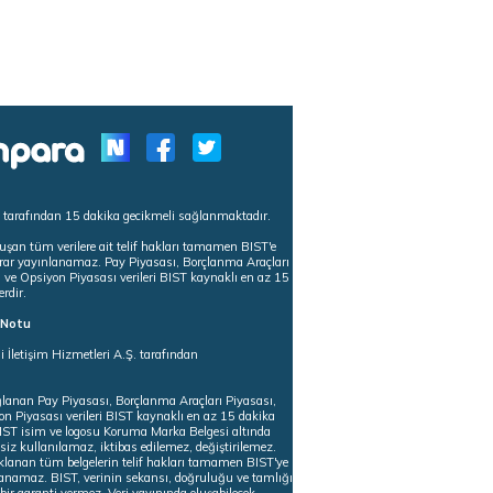
s tarafından 15 dakika gecikmeli sağlanmaktadır.
uşan tüm verilere ait telif hakları tamamen BIST'e
tekrar yayınlanamaz. Pay Piyasası, Borçlanma Araçları
m ve Opsiyon Piyasası verileri BIST kaynaklı en az 15
erdir.
ı Notu
i İletişim Hizmetleri A.Ş. tarafından
ğlanan Pay Piyasası, Borçlanma Araçları Piyasası,
on Piyasası verileri BIST kaynaklı en az 15 dakika
 BIST isim ve logosu Koruma Marka Belgesi altında
iz kullanılamaz, iktibas edilemez, değiştirilemez.
klanan tüm belgelerin telif hakları tamamen BIST'ye
nlanamaz. BIST, verinin sekansı, doğruluğu ve tamlığı
ir garanti vermez. Veri yayınında oluşabilecek