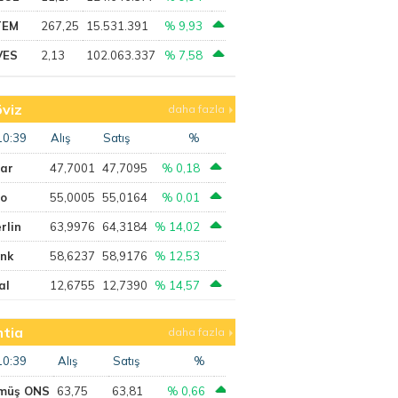
TEM
267,25
15.531.391
% 9,93
VES
2,13
102.063.337
% 7,58
viz
daha fazla
10:39
Alış
Satış
%
lar
47,7001
47,7095
% 0,18
ro
55,0005
55,0164
% 0,01
rlin
63,9976
64,3184
% 14,02
ank
58,6237
58,9176
% 12,53
al
12,6755
12,7390
% 14,57
tia
daha fazla
10:39
Alış
Satış
%
müş ONS
63,75
63,81
% 0,66