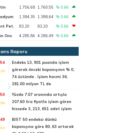
tin
1.756,68
1.760,55
% 0,66
ladyum
1.384,35
1.388,64
% 0,66
nt Pet.
83,20
83,20
% 0,66
ın Ons
4.285,86
4.286,49
% 0,66
ans Raporu
:54
Endeks 13, 901 puanda işlem
görerek önceki kapanışının % 0,
100
74 üstünde . İşlem hacmi 36,
281.00 milyon TL de
:50
Yüzde 7.07 oranında artışla
207.60 lira fiyatla işlem gören
FEN
hissede 3, 213, 651 adet işlem
:49
BIST 50 endeksi dünkü
kapanışına göre 80, 63 artarak
050