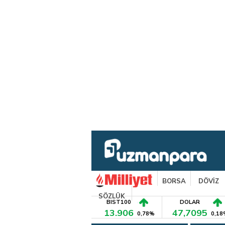
BORSA
DÖVİZ
SÖZLÜK
BIST100
DOLAR
13.906
47,7095
0,78%
0,18