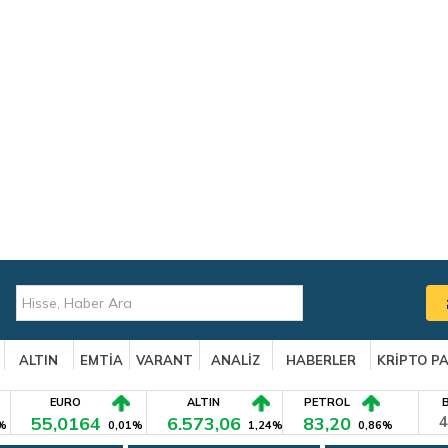
ALTIN
EMTİA
VARANT
ANALİZ
HABERLER
KRİPTO P
EURO
ALTIN
PETROL
55,0164
6.573,06
83,20
4
%
0,01%
1,24%
0,86%