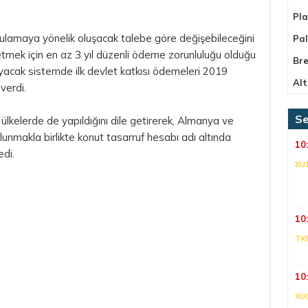
Pla
ulamaya yönelik oluşacak talebe göre değişebileceğini
Pa
 etmek için en az 3 yıl düzenli ödeme zorunluluğu olduğu
Bre
ayacak sistemde ilk devlet katkısı ödemeleri 2019
Alt
verdi.
Se
lkelerde de yapıldığını dile getirerek, Almanya ve
ulunmakla birlikte konut tasarruf hesabı adı altında
10
di.
XU
10
TK
10
XU