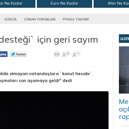
ar Ne Kadar
Euro Ne Kadar
Altın Ne K
GÜNCEL
UZMAN YORUMLARI
PİYASA TAKVİMİ
desteği` için geri sayım
uz
ahibi olmayan vatandaşlara `konut hesabı`
lışmaları son aşamaya geldi" dedi
Me
açı
rap