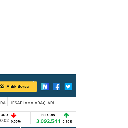
ARA
HESAPLAMA ARAÇLARI
BONO
BITCOIN
0,02
3.092.544
0,00%
0,90%