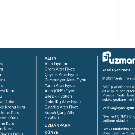
ALTIN
ru
Altın Fiyatları
ru
Gram Altın Fiyatı
Yasal Uyarı Notu
u
Çeyrek Altın Fiyatı
© BİST Verileri Forek
uru
Cumhuriyet Altını Fiyatı
ru
Yarım Altın Fiyatı
BIST piyasalarında ol
esi Kuru
Altın (ONS) Fiyatı
ait olup, bu veriler 
Piyasası, Vadeli İşle
u
Bilezik Fiyatları
dakika gecikmeli veril
ya Doları
Dolar/Kg Altın Fiyatı
ka Kronu Kuru
Euro/Kg Altın Fiyatı
Veri Sağlayıcı Uyar
oları Kuru
Kapalı Çarşı Altın
*(Veriler FOREKS Bilg
Fiyatları
ronu Kuru
sağlanmaktadır)
onu Kuru
UZMANPARA
ni Kuru
Foreks tarafından sa
KÜNYE
Vadeli İşlem ve Opsiy
Piyasa Döviz