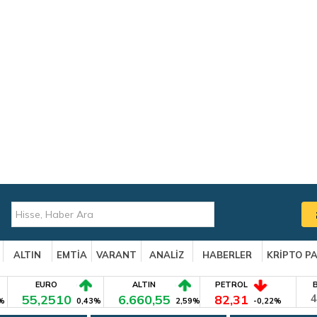
ALTIN
EMTİA
VARANT
ANALİZ
HABERLER
KRİPTO P
EURO
ALTIN
PETROL
55,2510
6.660,55
82,31
4
%
0,43%
2,59%
-0,22%