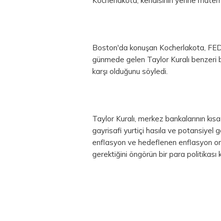
Kocherlakota, kendisinin yerine matema
Boston'da konuşan Kocherlakota, FED'i
günmede gelen Taylor Kuralı benzeri b
karşı olduğunu söyledi.
Taylor Kuralı, merkez bankalarının kıs
gayrisafi yurtiçi hasıla ve potansiyel g
enflasyon ve hedeflenen enflasyon ora
gerektiğini öngörün bir para politikası k