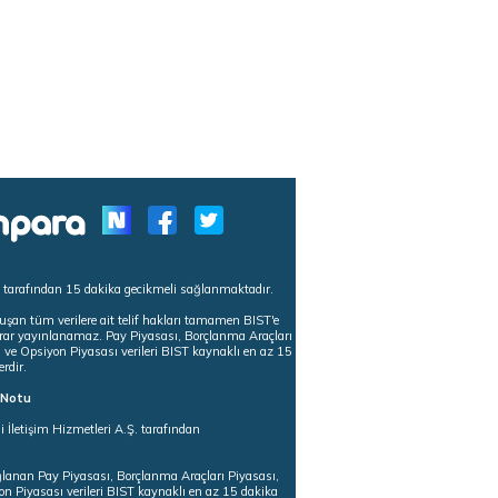
s tarafından 15 dakika gecikmeli sağlanmaktadır.
uşan tüm verilere ait telif hakları tamamen BIST'e
tekrar yayınlanamaz. Pay Piyasası, Borçlanma Araçları
m ve Opsiyon Piyasası verileri BIST kaynaklı en az 15
erdir.
ı Notu
i İletişim Hizmetleri A.Ş. tarafından
ğlanan Pay Piyasası, Borçlanma Araçları Piyasası,
on Piyasası verileri BIST kaynaklı en az 15 dakika