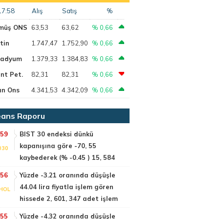
17:58
Alış
Satış
%
müş ONS
63,53
63,62
% 0,66
tin
1.747,47
1.752,90
% 0,66
ladyum
1.379,33
1.384,83
% 0,66
nt Pet.
82,31
82,31
% 0,66
ın Ons
4.341,53
4.342,09
% 0,66
ans Raporu
:59
BIST 30 endeksi dünkü
kapanışına göre -70, 55
030
kaybederek (% -0.45 ) 15, 584
:56
Yüzde -3.21 oranında düşüşle
44.04 lira fiyatla işlem gören
HOL
hissede 2, 601, 347 adet işlem
:55
Yüzde -4.32 oranında düşüşle