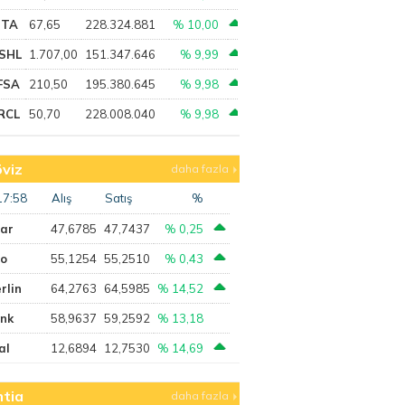
PTA
67,65
228.324.881
% 10,00
SHL
1.707,00
151.347.646
% 9,99
FSA
210,50
195.380.645
% 9,98
RCL
50,70
228.008.040
% 9,98
viz
daha fazla
17:58
Alış
Satış
%
lar
47,6785
47,7437
% 0,25
ro
55,1254
55,2510
% 0,43
rlin
64,2763
64,5985
% 14,52
ank
58,9637
59,2592
% 13,18
al
12,6894
12,7530
% 14,69
tia
daha fazla