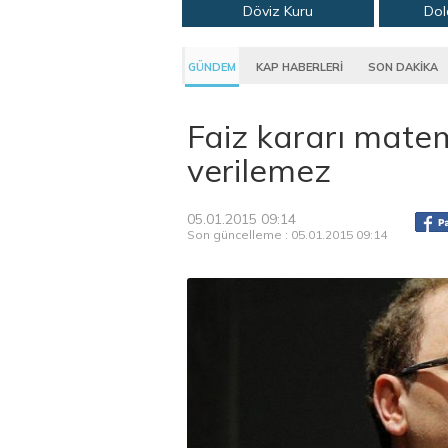
Döviz Kuru
Dol
GÜNDEM
KAP HABERLERİ
SON DAKİKA
Faiz kararı mate
verilemez
05.01.2015 09:14
Son güncelleme : 05.01.2015 09:14