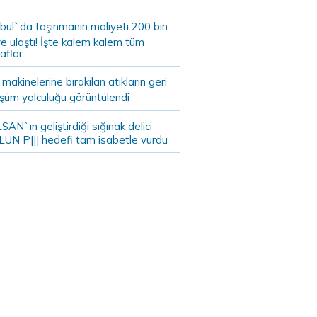
bul`da taşınmanın maliyeti 200 bin
e ulaştı! İşte kalem kalem tüm
aflar
akinelerine bırakılan atıkların geri
şüm yolculuğu görüntülendi
AN`ın geliştirdiği sığınak delici
LUN P||| hedefi tam isabetle vurdu