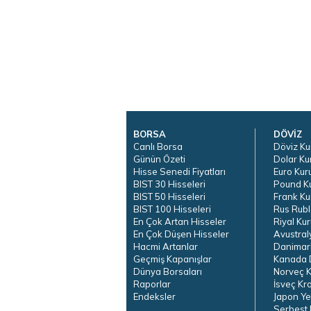
BORSA
DÖVİZ
Canlı Borsa
Döviz Ku
Günün Özeti
Dolar Ku
Hisse Senedi Fiyatları
Euro Kur
BIST 30 Hisseleri
Pound K
BIST 50 Hisseleri
Frank Ku
BIST 100 Hisseleri
Rus Rubl
En Çok Artan Hisseler
Riyal Kur
En Çok Düşen Hisseler
Avustral
Hacmi Artanlar
Danimar
Geçmiş Kapanışlar
Kanada D
Dünya Borsaları
Norveç K
Raporlar
İsveç Kr
Endeksler
Japon Ye
Serbest 