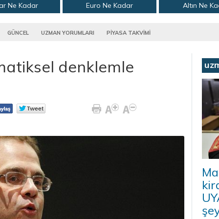
ar Ne Kadar
Euro Ne Kadar
Altın Ne K
GÜNCEL
UZMAN YORUMLARI
PİYASA TAKVİMİ
matiksel denklemle
uz
Ma
kir
UYA
şey