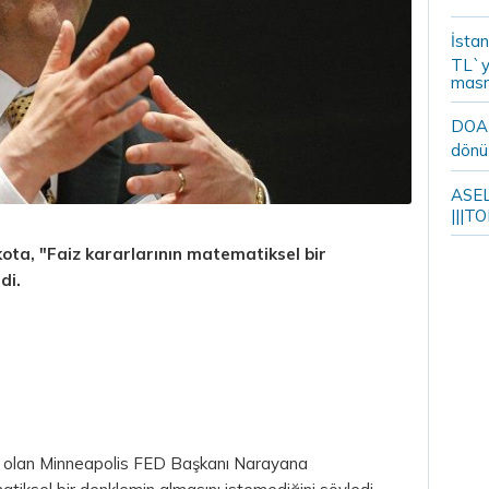
İstan
TL`y
masr
DOA m
dönü
ASELS
|||TO
ta, "Faiz kararlarının matematiksel bir
di.
ak olan Minneapolis FED Başkanı Narayana