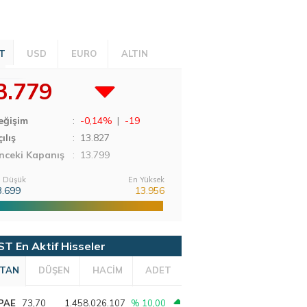
T
USD
EURO
ALTIN
3.779
eğişim
:
-0,14%
|
-19
ılış
:
13.827
nceki Kapanış
: 13.799
 Düşük
En Yüksek
3.699
13.956
ST En Aktif Hisseler
TAN
DÜŞEN
HACİM
ADET
PAE
73,70
1.458.026.107
% 10,00