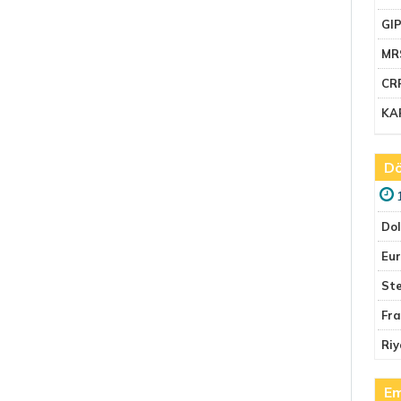
GI
MR
CR
KA
Dö
Do
Eu
Ste
Fr
Riy
Em