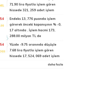
71.90 lira fiyatla işlem gören
NEL
hissede 321, 259 adet işlem
:54
Endeks 13, 776 puanda işlem
görerek önceki kapanışının % -0,
100
17 altında . İşlem hacmi 173,
288.00 milyon TL de
:54
Yüzde -9.75 oranında düşüşle
7.68 lira fiyatla işlem gören
DGS
hissede 17, 524, 069 adet işlem
daha fazla