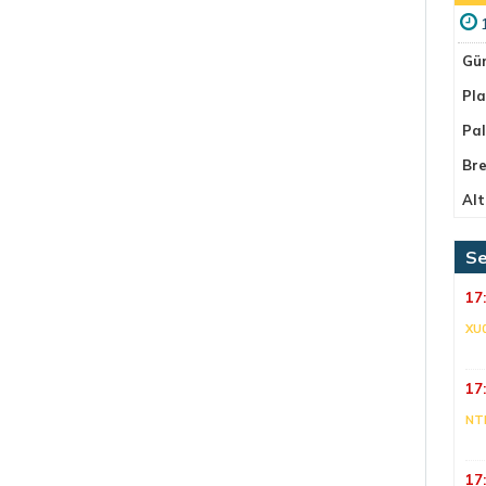
Gü
Pla
Pa
Bre
Alt
Se
17
XU
17
NT
17