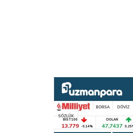
BORSA
DÖVİZ
SÖZLÜK
BIST100
DOLAR
13.779
47,7437
-0,14%
0,25