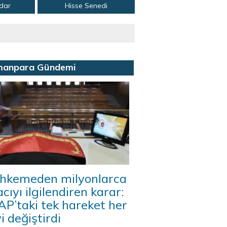
adar
Hisse Senedi
manpara Gündemi
hkemeden milyonlarca
acıyı ilgilendiren karar:
P’taki tek hareket her
i değiştirdi