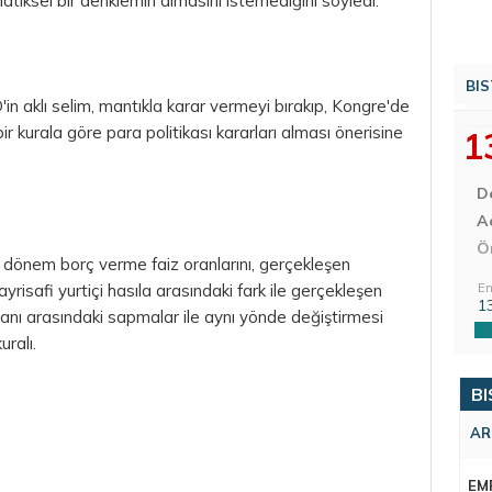
tiksel bir denklemin almasını istemediğini söyledi.
BIS
n aklı selim, mantıkla karar vermeyi bırakıp, Kongre'de
ir kurala göre
para
politikası kararları alması önerisine
1
D
Aç
Ö
a dönem borç verme faiz oranlarını, gerçekleşen
ayrisafi yurtiçi hasıla arasındaki fark ile gerçekleşen
En
1
nı arasındaki sapmalar ile aynı yönde değiştirmesi
uralı.
BI
AR
EM