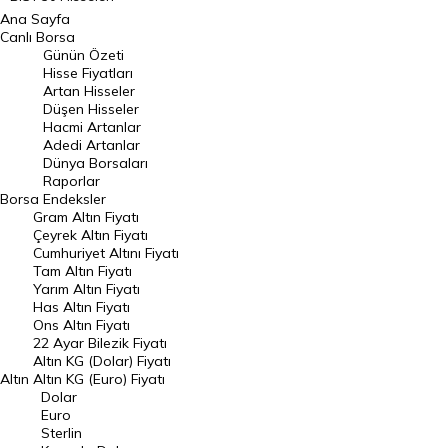
Ana Sayfa
BIST 100 Hisseleri
Canlı Borsa
Günün Özeti
En Çok Artan Hisseler
Hisse Fiyatları
Artan Hisseler
En Çok Düşen Hisseler
Düşen Hisseler
Hacmi Artanlar
Hacmi Artanlar
Adedi Artanlar
Geçmiş Kapanışlar
Dünya Borsaları
Raporlar
Dünya Borsaları
Borsa
Endeksler
Gram Altın Fiyatı
Raporlar
Çeyrek Altın Fiyatı
Endeksler
Cumhuriyet Altını Fiyatı
Tam Altın Fiyatı
Yarım Altın Fiyatı
DÖVİZ
Has Altın Fiyatı
Ons Altın Fiyatı
Döviz Kuru
22 Ayar Bilezik Fiyatı
Dolar Kuru
Altın KG (Dolar) Fiyatı
Altın
Altın KG (Euro) Fiyatı
Euro Kuru
Dolar
Euro
Pound Kuru
Sterlin