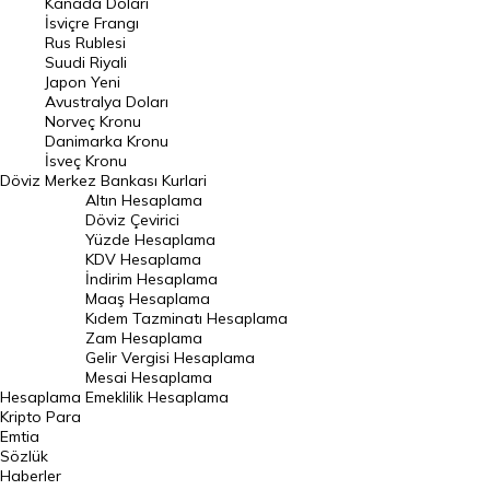
Kanada Doları
Frank Kuru
İsviçre Frangı
Riyal Kuru
Rus Rublesi
Suudi Riyali
Avustralya Doları
Japon Yeni
Avustralya Doları
Danimarka Kronu Kuru
Norveç Kronu
Danimarka Kronu
Kanada Doları Kuru
İsveç Kronu
Döviz
Merkez Bankası Kurlari
Norveç Kronu Kuru
Altın Hesaplama
İsveç Kronu Kuru
Döviz Çevirici
Yüzde Hesaplama
Japon Yeni Kuru
KDV Hesaplama
İndirim Hesaplama
Serbest Piyasa Döviz Kurları
Maaş Hesaplama
Kıdem Tazminatı Hesaplama
Merkez Bankası Döviz Kurları
Zam Hesaplama
Gelir Vergisi Hesaplama
ALTIN
Mesai Hesaplama
Hesaplama
Emeklilik Hesaplama
Altın Fiyatları
Kripto Para
Emtia
Gram Altın Fiyatı
Sözlük
Çeyrek Altın Fiyatı
Haberler