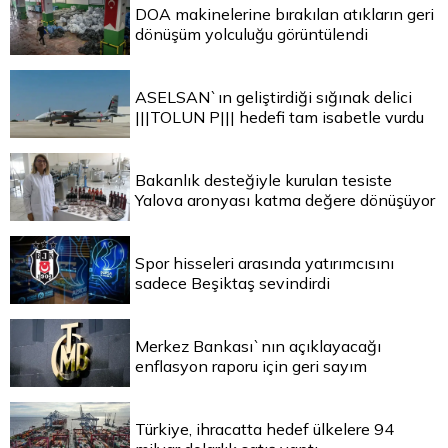
DOA makinelerine bırakılan atıkların geri
dönüşüm yolculuğu görüntülendi
ASELSAN`ın geliştirdiği sığınak delici
|||TOLUN P||| hedefi tam isabetle vurdu
Bakanlık desteğiyle kurulan tesiste
Yalova aronyası katma değere dönüşüyor
Spor hisseleri arasında yatırımcısını
sadece Beşiktaş sevindirdi
Merkez Bankası`nın açıklayacağı
enflasyon raporu için geri sayım
Türkiye, ihracatta hedef ülkelere 94