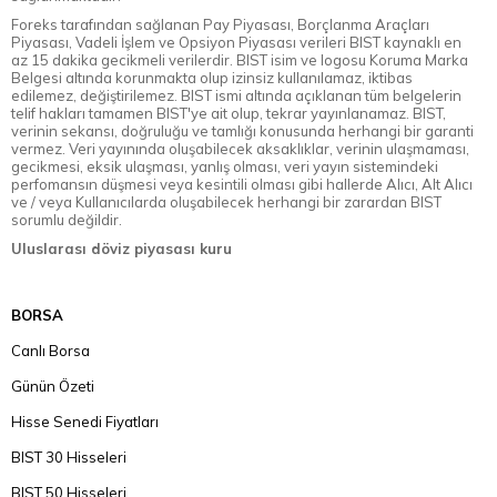
Foreks tarafından sağlanan Pay Piyasası, Borçlanma Araçları
Piyasası, Vadeli İşlem ve Opsiyon Piyasası verileri BIST kaynaklı en
az 15 dakika gecikmeli verilerdir. BIST isim ve logosu Koruma Marka
Belgesi altında korunmakta olup izinsiz kullanılamaz, iktibas
edilemez, değiştirilemez. BIST ismi altında açıklanan tüm belgelerin
telif hakları tamamen BIST'ye ait olup, tekrar yayınlanamaz. BIST,
verinin sekansı, doğruluğu ve tamlığı konusunda herhangi bir garanti
vermez. Veri yayınında oluşabilecek aksaklıklar, verinin ulaşmaması,
gecikmesi, eksik ulaşması, yanlış olması, veri yayın sistemindeki
perfomansın düşmesi veya kesintili olması gibi hallerde Alıcı, Alt Alıcı
ve / veya Kullanıcılarda oluşabilecek herhangi bir zarardan BIST
sorumlu değildir.
Uluslarası döviz piyasası kuru
BORSA
Canlı Borsa
Günün Özeti
Hisse Senedi Fiyatları
BIST 30 Hisseleri
BIST 50 Hisseleri