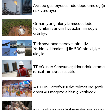
Avrupa gaz piyasasında depolama açığı
risk yaratıyor
Orman yangınlarıyla mücadelede
kullanılan yangın havuzlarının sayısı
artırılıyor
Türk savunma sanayisinin |||Milli
Yetkinlik Hamlesi||| ile 500 bin kişiye
ulaşıldı
TPAO`nun Samsun açıklarındaki arama
ruhsatının süresi uzatıldı
A101’in Carrefour’u devralmasına şartlı
onay! 48 mağaza elden çıkarılacak
KKM bakiyesindeki düşüş devam ediyor