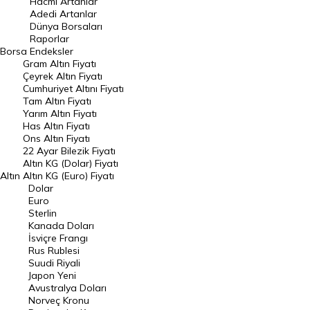
Hacmi Artanlar
Adedi Artanlar
Geçmiş Kapanışlar
Dünya Borsaları
Raporlar
Dünya Borsaları
Borsa
Endeksler
Gram Altın Fiyatı
Raporlar
Çeyrek Altın Fiyatı
Endeksler
Cumhuriyet Altını Fiyatı
Tam Altın Fiyatı
Yarım Altın Fiyatı
DÖVİZ
Has Altın Fiyatı
Ons Altın Fiyatı
Döviz Kuru
22 Ayar Bilezik Fiyatı
Dolar Kuru
Altın KG (Dolar) Fiyatı
Altın
Altın KG (Euro) Fiyatı
Euro Kuru
Dolar
Euro
Pound Kuru
Sterlin
Kanada Doları
Frank Kuru
İsviçre Frangı
Riyal Kuru
Rus Rublesi
Suudi Riyali
Avustralya Doları
Japon Yeni
Avustralya Doları
Danimarka Kronu Kuru
Norveç Kronu