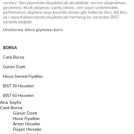
vermez. Veri yayınında oluşabilecek aksaklıklar, verinin ulaşmaması,
gecikmesi, eksik ulaşması, yanlış olması, veri yayın sistemindeki
perfomansın düşmesi veya kesintili olması gibi hallerde Alıcı, Alt Alıcı
ve / veya Kullanıcılarda oluşabilecek herhangi bir zarardan BIST
sorumlu değildir.
Uluslarası döviz piyasası kuru
BORSA
Canlı Borsa
Günün Özeti
Hisse Senedi Fiyatları
BIST 30 Hisseleri
BIST 50 Hisseleri
Ana Sayfa
BIST 100 Hisseleri
Canlı Borsa
Günün Özeti
En Çok Artan Hisseler
Hisse Fiyatları
Artan Hisseler
En Çok Düşen Hisseler
Düşen Hisseler
Hacmi Artanlar