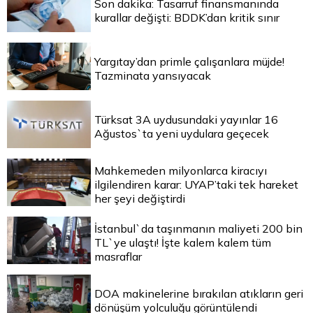
Son dakika: Tasarruf finansmanında
kurallar değişti: BDDK’dan kritik sınır
Yargıtay’dan primle çalışanlara müjde!
Tazminata yansıyacak
Türksat 3A uydusundaki yayınlar 16
Ağustos`ta yeni uydulara geçecek
Mahkemeden milyonlarca kiracıyı
ilgilendiren karar: UYAP’taki tek hareket
her şeyi değiştirdi
İstanbul`da taşınmanın maliyeti 200 bin
TL`ye ulaştı! İşte kalem kalem tüm
masraflar
DOA makinelerine bırakılan atıkların geri
dönüşüm yolculuğu görüntülendi