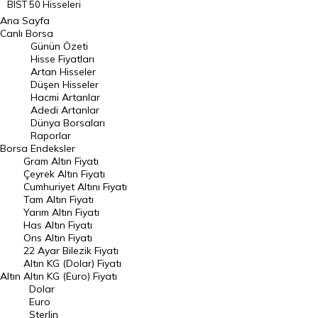
BIST 50 Hisseleri
Ana Sayfa
BIST 100 Hisseleri
Canlı Borsa
Günün Özeti
En Çok Artan Hisseler
Hisse Fiyatları
Artan Hisseler
En Çok Düşen Hisseler
Düşen Hisseler
Hacmi Artanlar
Hacmi Artanlar
Adedi Artanlar
Geçmiş Kapanışlar
Dünya Borsaları
Raporlar
Dünya Borsaları
Borsa
Endeksler
Gram Altın Fiyatı
Raporlar
Çeyrek Altın Fiyatı
Endeksler
Cumhuriyet Altını Fiyatı
Tam Altın Fiyatı
Yarım Altın Fiyatı
DÖVİZ
Has Altın Fiyatı
Ons Altın Fiyatı
Döviz Kuru
22 Ayar Bilezik Fiyatı
Dolar Kuru
Altın KG (Dolar) Fiyatı
Altın
Altın KG (Euro) Fiyatı
Euro Kuru
Dolar
Euro
Pound Kuru
Sterlin