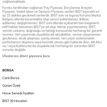
sağlanmaktadır.
Foreks tarafından sağlanan Pay Piyasası, Borçlanma Araçları
Piyasası, Vadeli İşlem ve Opsiyon Piyasası verileri BIST kaynaklı en
az 15 dakika gecikmeli verilerdir. BIST isim ve logosu Koruma Marka
Belgesi altında korunmakta olup izinsiz kullanılamaz, iktibas
edilemez, değiştirilemez. BIST ismi altında açıklanan tüm belgelerin
telif hakları tamamen BIST'ye ait olup, tekrar yayınlanamaz. BIST,
verinin sekansı, doğruluğu ve tamlığı konusunda herhangi bir garanti
vermez. Veri yayınında oluşabilecek aksaklıklar, verinin ulaşmaması,
gecikmesi, eksik ulaşması, yanlış olması, veri yayın sistemindeki
perfomansın düşmesi veya kesintili olması gibi hallerde Alıcı, Alt Alıcı
ve / veya Kullanıcılarda oluşabilecek herhangi bir zarardan BIST
sorumlu değildir.
Uluslarası döviz piyasası kuru
BORSA
Canlı Borsa
Günün Özeti
Hisse Senedi Fiyatları
BIST 30 Hisseleri