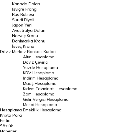
Kanada Doları
Frank Kuru
İsviçre Frangı
Riyal Kuru
Rus Rublesi
Suudi Riyali
Avustralya Doları
Japon Yeni
Avustralya Doları
Danimarka Kronu Kuru
Norveç Kronu
Danimarka Kronu
Kanada Doları Kuru
İsveç Kronu
Döviz
Merkez Bankası Kurlari
Norveç Kronu Kuru
Altın Hesaplama
İsveç Kronu Kuru
Döviz Çevirici
Yüzde Hesaplama
Japon Yeni Kuru
KDV Hesaplama
İndirim Hesaplama
Serbest Piyasa Döviz Kurları
Maaş Hesaplama
Kıdem Tazminatı Hesaplama
Merkez Bankası Döviz Kurları
Zam Hesaplama
Gelir Vergisi Hesaplama
ALTIN
Mesai Hesaplama
Hesaplama
Emeklilik Hesaplama
Altın Fiyatları
Kripto Para
Emtia
Gram Altın Fiyatı
Sözlük
Çeyrek Altın Fiyatı
Haberler