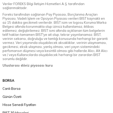
Veriler FOREKS Bilgi İletişim Hizmetleri A.Ş. tarafından
sağlanmaktadır.
Foreks tarafından sağlanan Pay Piyasası, Borçlanma Araçları
Piyasası, Vadeli İşlem ve Opsiyon Piyasası verileri BIST kaynaklı en
az 15 dakika gecikmeli verilerdir. BIST isim ve logosu Koruma Marka
Belgesi altında korunmakta olup izinsiz kullanılamaz, iktibas
edilemez, değiştirilemez. BIST ismi altında açıklanan tüm belgelerin
telif hakları tamamen BIST'ye ait olup, tekrar yayınlanamaz. BIST,
verinin sekansı, doğruluğu ve tamlığı konusunda herhangi bir garanti
vermez. Veri yayınında oluşabilecek aksaklıklar, verinin ulaşmaması,
gecikmesi, eksik ulaşması, yanlış olması, veri yayın sistemindeki
perfomansın düşmesi veya kesintili olması gibi hallerde Alıcı, Alt Alıcı
ve / veya Kullanıcılarda oluşabilecek herhangi bir zarardan BIST
sorumlu değildir.
Uluslarası döviz piyasası kuru
BORSA
Canlı Borsa
Günün Özeti
Hisse Senedi Fiyatları
BIST 30 Hisseleri