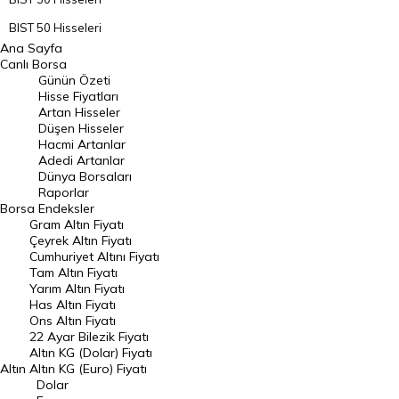
BIST 50 Hisseleri
Ana Sayfa
BIST 100 Hisseleri
Canlı Borsa
Günün Özeti
En Çok Artan Hisseler
Hisse Fiyatları
Artan Hisseler
En Çok Düşen Hisseler
Düşen Hisseler
Hacmi Artanlar
Hacmi Artanlar
Adedi Artanlar
Geçmiş Kapanışlar
Dünya Borsaları
Raporlar
Dünya Borsaları
Borsa
Endeksler
Gram Altın Fiyatı
Raporlar
Çeyrek Altın Fiyatı
Endeksler
Cumhuriyet Altını Fiyatı
Tam Altın Fiyatı
Yarım Altın Fiyatı
DÖVİZ
Has Altın Fiyatı
Ons Altın Fiyatı
Döviz Kuru
22 Ayar Bilezik Fiyatı
Dolar Kuru
Altın KG (Dolar) Fiyatı
Altın
Altın KG (Euro) Fiyatı
Euro Kuru
Dolar