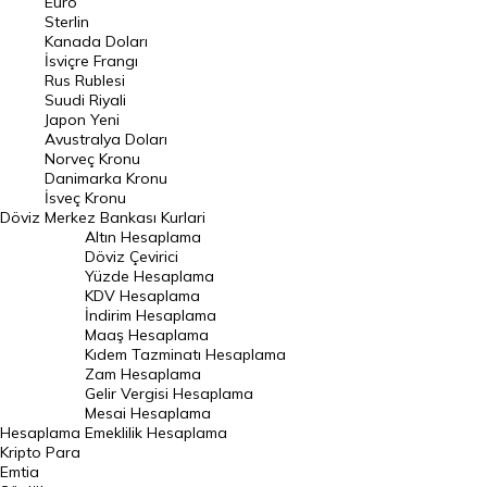
Euro
Pound Kuru
Sterlin
Kanada Doları
Frank Kuru
İsviçre Frangı
Riyal Kuru
Rus Rublesi
Suudi Riyali
Avustralya Doları
Japon Yeni
Avustralya Doları
Danimarka Kronu Kuru
Norveç Kronu
Danimarka Kronu
Kanada Doları Kuru
İsveç Kronu
Döviz
Merkez Bankası Kurlari
Norveç Kronu Kuru
Altın Hesaplama
İsveç Kronu Kuru
Döviz Çevirici
Yüzde Hesaplama
Japon Yeni Kuru
KDV Hesaplama
İndirim Hesaplama
Serbest Piyasa Döviz Kurları
Maaş Hesaplama
Kıdem Tazminatı Hesaplama
Merkez Bankası Döviz Kurları
Zam Hesaplama
Gelir Vergisi Hesaplama
ALTIN
Mesai Hesaplama
Hesaplama
Emeklilik Hesaplama
Altın Fiyatları
Kripto Para
Emtia
Gram Altın Fiyatı