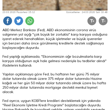
23.03.2020 Pazartesi 15:12
Güncelleme : 24.03.2020 Salı 10:48
ABD Merkez Bankası (Fed), ABD ekonomisinin corona virüs
salgınının yol açığı "çok büyük bir zorlukla" karşı karşıya oiduğuna
işaret ederek henahalkları, küçük işletmeler ve büyük işverenler
için benzeri daha önce görülmemiş kredilerle destek sağlamaya
başlayacağını duyurdu.
Fed yaptığı açıklamada, "Ekonomimizin ağır bozulmalarla karşı
karşıya olduğunun açık hale gelmesi nedeniyle bu tedbirler alındı"
ifadelerini kullandı.
Yapılan açıklamaya göre Fed, bu haftanın her günü 75 milyar
dolar tutarırda olmak üzere 375 milyar dolar tutarında Hazine
kağıdı ve her gün 50 milyar dolar tutarında olmak üzere bu hafta
250 milyar dolar tutarında mortgage destekli menkul kıymet
alacak.
Fed ayırca, uygun KOBİ'lere kredileri desteklemek için yakında
"Reel Ekonomi İşletme Kredi Programı" başlatacağını duyurdu.
Hazine Bakanlığı ile koordineli şekilde yatırım yapılabilir seviyede