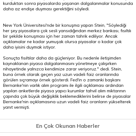
kurduktan sonra piyasalarda yaşanan dalgalanmalar konusunda
daha az endişe duyması gerektiğini söyledi.
New York Üniversitesi'nde bir konuşma yapan Stein, "Söylediği
her şey piyasalara çok sesli yansıdığından merkez bankası, fısıltılı
bir şekilde konuşması için her zaman tahrik ediliyor. Ancak
açıklamalar ne kadar yumuşak olursa piyasalar o kadar çok
daha iyisini duymak istiyor.
Sonuçta fısıltılar daha da güçleniyor. Bu nedenle iletişimden
kaynaklanan piyasa dalgalanmasını yönetmeye çalışırken
nihayetinde yalnızca kendimize zarar veriyoruz." dedi. Stein,
buna örnek olarak geçen yaz uzun vadeli faiz oranlarında
görülen sıçramayı örnek gösterdi. Fed'in o zamanki başkanı
Bernanke'nin varlık alım programı ile ilgili açıklaması ardından
yapılan anketlerde piyasa yapıcı kurumlar
tahvil
alım miktarının
çapında çok büyük değişiklik beklemediklerini belirse de piyasalar
Bernanke'nin açıklamasına uzun vadeli faiz oranların yükselterek
yanıt vermişti.
En Çok Okunan Haberler