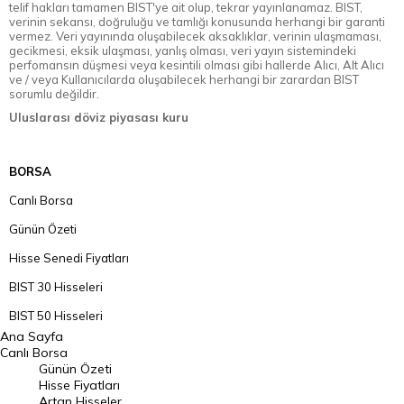
telif hakları tamamen BIST'ye ait olup, tekrar yayınlanamaz. BIST,
verinin sekansı, doğruluğu ve tamlığı konusunda herhangi bir garanti
vermez. Veri yayınında oluşabilecek aksaklıklar, verinin ulaşmaması,
gecikmesi, eksik ulaşması, yanlış olması, veri yayın sistemindeki
perfomansın düşmesi veya kesintili olması gibi hallerde Alıcı, Alt Alıcı
ve / veya Kullanıcılarda oluşabilecek herhangi bir zarardan BIST
sorumlu değildir.
Uluslarası döviz piyasası kuru
BORSA
Canlı Borsa
Günün Özeti
Hisse Senedi Fiyatları
BIST 30 Hisseleri
BIST 50 Hisseleri
Ana Sayfa
BIST 100 Hisseleri
Canlı Borsa
Günün Özeti
En Çok Artan Hisseler
Hisse Fiyatları
Artan Hisseler
En Çok Düşen Hisseler