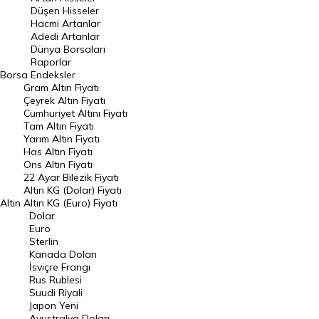
Düşen Hisseler
Hacmi Artanlar
Hacmi Artanlar
Adedi Artanlar
Geçmiş Kapanışlar
Dünya Borsaları
Raporlar
Dünya Borsaları
Borsa
Endeksler
Gram Altın Fiyatı
Raporlar
Çeyrek Altın Fiyatı
Endeksler
Cumhuriyet Altını Fiyatı
Tam Altın Fiyatı
Yarım Altın Fiyatı
DÖVİZ
Has Altın Fiyatı
Ons Altın Fiyatı
Döviz Kuru
22 Ayar Bilezik Fiyatı
Dolar Kuru
Altın KG (Dolar) Fiyatı
Altın
Altın KG (Euro) Fiyatı
Euro Kuru
Dolar
Euro
Pound Kuru
Sterlin
Kanada Doları
Frank Kuru
İsviçre Frangı
Riyal Kuru
Rus Rublesi
Suudi Riyali
Avustralya Doları
Japon Yeni
Avustralya Doları