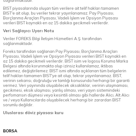
sağlanmaktadır.
BIST piyasalarında oluşan tüm verilere ait telif hakları tamamen
BIST'e ait olup, bu veriler tekrar yayınlanamaz. Pay Piyasası,
Borçlanma Araçları Piyasası, Vadeli İşlem ve Opsiyon Piyasası
verileri BIST kaynaklı en az 15 dakika gecikmeli verilerdir.
Veri Sağlayıcı Uyarı Notu
Veriler FOREKS Bilgi İletişim Hizmetleri A.Ş. tarafından
sağlanmaktadır.
Foreks tarafından sağlanan Pay Piyasası, Borçlanma Araçları
Piyasası, Vadeli İşlem ve Opsiyon Piyasası verileri BIST kaynaklı en
az 15 dakika gecikmeli verilerdir. BIST isim ve logosu Koruma Marka
Belgesi altında korunmakta olup izinsiz kullanılamaz, iktibas
edilemez, değiştirilemez. BIST ismi altında açıklanan tüm belgelerin
telif hakları tamamen BIST'ye ait olup, tekrar yayınlanamaz. BIST,
verinin sekansı, doğruluğu ve tamlığı konusunda herhangi bir garanti
vermez. Veri yayınında oluşabilecek aksaklıklar, verinin ulaşmaması,
gecikmesi, eksik ulaşması, yanlış olması, veri yayın sistemindeki
perfomansın düşmesi veya kesintili olması gibi hallerde Alıcı, Alt Alıcı
ve / veya Kullanıcılarda oluşabilecek herhangi bir zarardan BIST
sorumlu değildir.
Uluslarası döviz piyasası kuru
BORSA