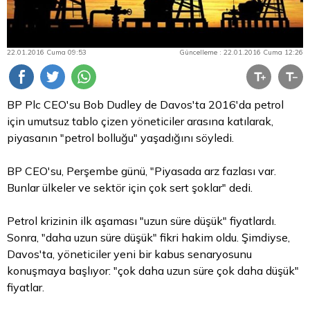
22.01.2016 Cuma 09:53
Güncelleme : 22.01.2016 Cuma 12:26
BP Plc CEO'su Bob Dudley de Davos'ta 2016'da petrol
için umutsuz tablo çizen yöneticiler arasına katılarak,
piyasanın "petrol bolluğu" yaşadığını söyledi.
BP CEO'su, Perşembe günü, "Piyasada arz fazlası var.
Bunlar ülkeler ve sektör için çok sert şoklar" dedi.
Petrol krizinin ilk aşaması "uzun süre düşük" fiyatlardı.
Sonra, "daha uzun süre düşük" fikri hakim oldu. Şimdiyse,
Davos'ta, yöneticiler yeni bir kabus senaryosunu
konuşmaya başlıyor: "çok daha uzun süre çok daha düşük"
fiyatlar.