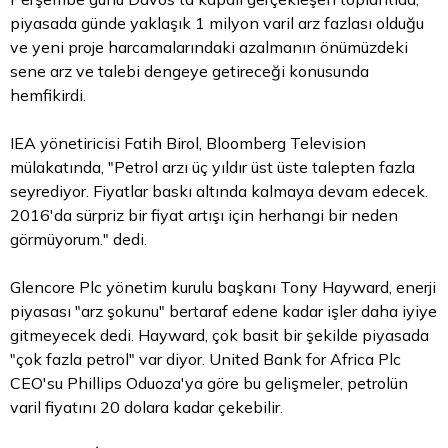
piyasada günde yaklaşık 1 milyon varil arz fazlası olduğu
ve yeni proje harcamalarındaki azalmanın önümüzdeki
sene arz ve talebi dengeye getireceği konusunda
hemfikirdi.
IEA yönetiricisi Fatih Birol, Bloomberg Television
mülakatında, "Petrol arzı üç yıldır üst üste talepten fazla
seyrediyor. Fiyatlar baskı altında kalmaya devam edecek.
2016'da sürpriz bir fiyat artışı için herhangi bir neden
görmüyorum." dedi.
Glencore Plc yönetim kurulu başkanı Tony Hayward, enerji
piyasası "arz şokunu" bertaraf edene kadar işler daha iyiye
gitmeyecek dedi. Hayward, çok basit bir şekilde piyasada
"çok fazla petrol" var diyor. United Bank for Africa Plc
CEO'su Phillips Oduoza'ya göre bu gelişmeler, petrolün
varil fiyatını 20 dolara kadar çekebilir.