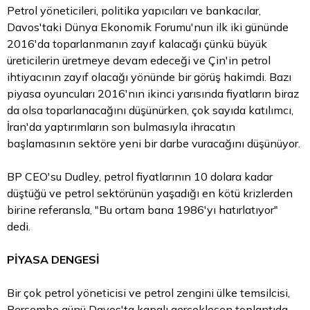
Petrol yöneticileri, politika yapıcıları ve bankacılar,
Davos'taki Dünya Ekonomik Forumu'nun ilk iki gününde
2016'da toparlanmanın zayıf kalacağı çünkü büyük
üreticilerin üretmeye devam edeceği ve Çin'in petrol
ihtiyacının zayıf olacağı yönünde bir görüş hakimdi. Bazı
piyasa oyuncuları 2016'nın ikinci yarısında fiyatların biraz
da olsa toparlanacağını düşünürken, çok sayıda katılımcı,
İran'da yaptırımların son bulmasıyla ihracatın
başlamasının sektöre yeni bir darbe vuracağını düşünüyor.
BP CEO'su Dudley, petrol fiyatlarının 10 dolara kadar
düştüğü ve petrol sektörünün yaşadığı en kötü krizlerden
birine referansla, "Bu ortam bana 1986'yı hatırlatıyor"
dedi.
PİYASA DENGESİ
Bir çok petrol yöneticisi ve petrol zengini ülke temsilcisi,
Perşembe günü Davos'ta kapalı gerçekleşen toplantıda,