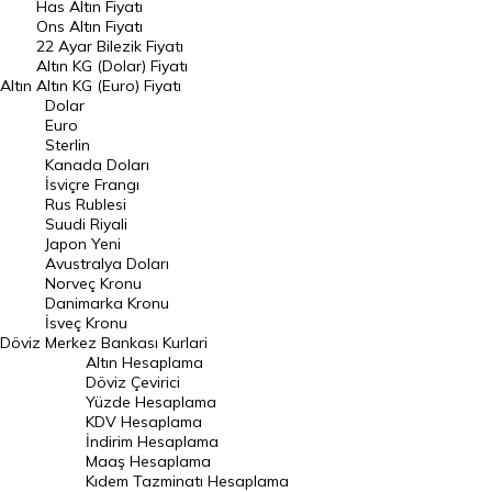
Has Altın Fiyatı
Ons Altın Fiyatı
Döviz Kuru
22 Ayar Bilezik Fiyatı
Dolar Kuru
Altın KG (Dolar) Fiyatı
Altın
Altın KG (Euro) Fiyatı
Euro Kuru
Dolar
Euro
Pound Kuru
Sterlin
Kanada Doları
Frank Kuru
İsviçre Frangı
Riyal Kuru
Rus Rublesi
Suudi Riyali
Avustralya Doları
Japon Yeni
Avustralya Doları
Danimarka Kronu Kuru
Norveç Kronu
Danimarka Kronu
Kanada Doları Kuru
İsveç Kronu
Döviz
Merkez Bankası Kurlari
Norveç Kronu Kuru
Altın Hesaplama
İsveç Kronu Kuru
Döviz Çevirici
Yüzde Hesaplama
Japon Yeni Kuru
KDV Hesaplama
İndirim Hesaplama
Serbest Piyasa Döviz Kurları
Maaş Hesaplama
Kıdem Tazminatı Hesaplama
Merkez Bankası Döviz Kurları