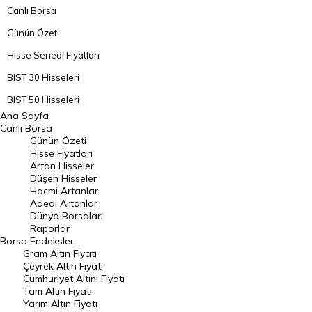
Canlı Borsa
Günün Özeti
Hisse Senedi Fiyatları
BIST 30 Hisseleri
BIST 50 Hisseleri
Ana Sayfa
BIST 100 Hisseleri
Canlı Borsa
Günün Özeti
En Çok Artan Hisseler
Hisse Fiyatları
Artan Hisseler
En Çok Düşen Hisseler
Düşen Hisseler
Hacmi Artanlar
Hacmi Artanlar
Adedi Artanlar
Geçmiş Kapanışlar
Dünya Borsaları
Raporlar
Dünya Borsaları
Borsa
Endeksler
Gram Altın Fiyatı
Raporlar
Çeyrek Altın Fiyatı
Endeksler
Cumhuriyet Altını Fiyatı
Tam Altın Fiyatı
Yarım Altın Fiyatı
DÖVİZ