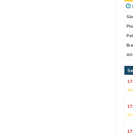
Gü
Pla
Pa
Bre
Alt
Se
17
XU
17
NT
17