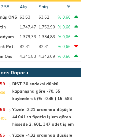
17:58
Alış
Satış
%
müş ONS
63,53
63,62
% 0,66
tin
1.747,47
1.752,90
% 0,66
ladyum
1.379,33
1.384,83
% 0,66
nt Pet.
82,31
82,31
% 0,66
ın Ons
4.341,53
4.342,09
% 0,66
ans Raporu
:59
BIST 30 endeksi dünkü
kapanışına göre -70, 55
030
kaybederek (% -0.45 ) 15, 584
:56
Yüzde -3.21 oranında düşüşle
44.04 lira fiyatla işlem gören
HOL
hissede 2, 601, 347 adet işlem
:55
Yüzde -4.32 oranında düşüşle