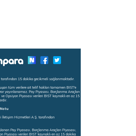
s tarafından 15 dakika gecikmeli sağlanmaktadır.
uşan tüm verilere ait telif hakları tamamen BIST'e
tekrar yayınlanamaz. Pay Piyasası, Borçlanma Araçları
m ve Opsiyon Piyasası verileri BIST kaynaklı en az 15
erdir.
ı Notu
i İletişim Hizmetleri A.Ş. tarafından
ğlanan Pay Piyasası, Borçlanma Araçları Piyasası,
on Piyasası verileri BIST kaynaklı en az 15 dakika