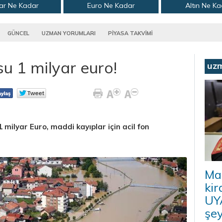
ar Ne Kadar
Euro Ne Kadar
Altın Ne K
GÜNCEL
UZMAN YORUMLARI
PİYASA TAKVİMİ
su 1 milyar euro!
uz
 milyar Euro, maddi kayıplar için acil fon
Ma
kir
UYA
şey