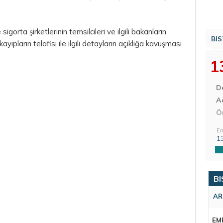
gorta şirketlerinin temsilcileri ve ilgili bakanların
BIS
yıpların telafisi ile ilgili detayların açıklığa kavuşması
1
D
Aç
Ö
En
1
BI
AR
EM