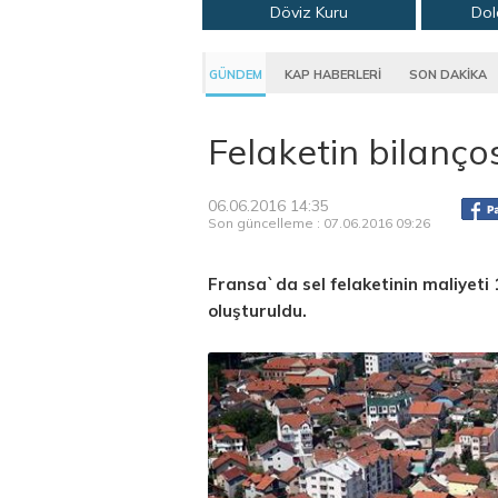
Döviz Kuru
Dol
GÜNDEM
KAP HABERLERİ
SON DAKİKA
Felaketin bilanço
06.06.2016 14:35
Son güncelleme : 07.06.2016 09:26
Fransa`da sel felaketinin maliyeti 1
oluşturuldu.