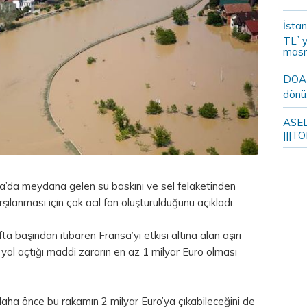
İstan
TL`y
masr
DOA m
dönü
ASELS
|||TO
a’da meydana gelen su baskını ve sel felaketinden
şılanması için çok acil fon oluşturulduğunu açıkladı.
 başından itibaren Fransa’yı etkisi altına alan aşırı
 yol açtığı maddi zararın en az 1 milyar
Euro
olması
 daha önce bu rakamın 2 milyar Euro’ya çıkabileceğini de