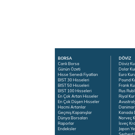
BORSA
DÖVİZ
Canlı Borsa
Döviz Ku
Günün Özeti
Dolar Ku
Hisse Senedi Fiyatları
Euro Kur
BIST 30 Hisseleri
Pound K
BIST 50 Hisseleri
Frank Ku
BIST 100 Hisseleri
Rus Rubl
En Çok Artan Hisseler
Riyal Kur
En Çok Düşen Hisseler
Avustral
Hacmi Artanlar
Danimar
Geçmiş Kapanışlar
Kanada D
Dünya Borsaları
Norveç K
Raporlar
İsveç Kr
Endeksler
Japon Ye
Serbest 