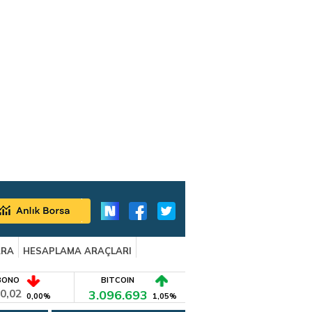
ARA
HESAPLAMA ARAÇLARI
BONO
BITCOIN
0,02
3.096.693
0,00%
1,05%