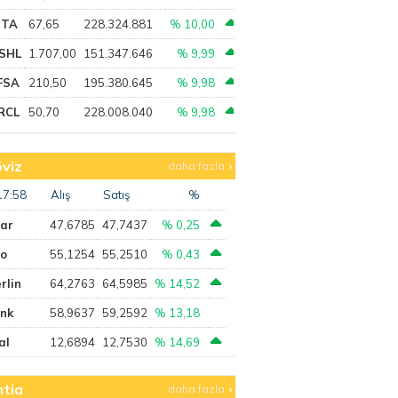
PTA
67,65
228.324.881
% 10,00
SHL
1.707,00
151.347.646
% 9,99
FSA
210,50
195.380.645
% 9,98
RCL
50,70
228.008.040
% 9,98
viz
daha fazla
17:58
Alış
Satış
%
lar
47,6785
47,7437
% 0,25
ro
55,1254
55,2510
% 0,43
rlin
64,2763
64,5985
% 14,52
ank
58,9637
59,2592
% 13,18
al
12,6894
12,7530
% 14,69
tia
daha fazla