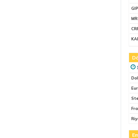
GI
MR
CR
KA
Dö
Do
Eu
Ste
Fr
Riy
Em