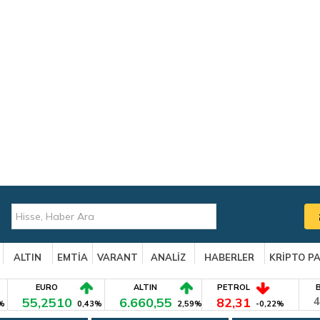
ALTIN
EMTİA
VARANT
ANALİZ
HABERLER
KRİPTO P
EURO
ALTIN
PETROL
55,2510
6.660,55
82,31
4
%
0,43%
2,59%
-0,22%