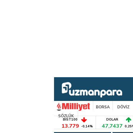
BORSA
DÖVİZ
SÖZLÜK
BIST100
DOLAR
13.779
47,7437
-0,14%
0,25