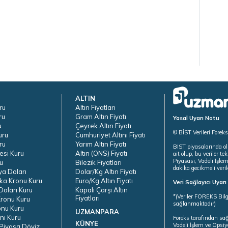
ALTIN
ru
Altın Fiyatları
ru
Gram Altın Fiyatı
Yasal Uyarı Notu
u
Çeyrek Altın Fiyatı
© BİST Verileri Forek
uru
Cumhuriyet Altını Fiyatı
ru
Yarım Altın Fiyatı
BIST piyasalarında ol
esi Kuru
Altın (ONS) Fiyatı
ait olup, bu veriler 
Piyasası, Vadeli İşle
u
Bilezik Fiyatları
dakika gecikmeli veril
ya Doları
Dolar/Kg Altın Fiyatı
ka Kronu Kuru
Euro/Kg Altın Fiyatı
Veri Sağlayıcı Uyar
oları Kuru
Kapalı Çarşı Altın
*(Veriler FOREKS Bilg
Fiyatları
ronu Kuru
sağlanmaktadır)
onu Kuru
UZMANPARA
ni Kuru
Foreks tarafından sa
KÜNYE
Vadeli İşlem ve Opsiy
Piyasa Döviz