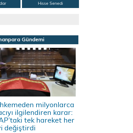
adar
Hisse Senedi
manpara Gündemi
hkemeden milyonlarca
acıyı ilgilendiren karar:
P’taki tek hareket her
i değiştirdi