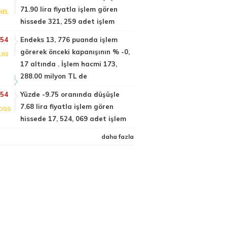
71.90 lira fiyatla işlem gören
NEL
hissede 321, 259 adet işlem
:54
Endeks 13, 776 puanda işlem
görerek önceki kapanışının % -0,
100
17 altında . İşlem hacmi 173,
288.00 milyon TL de
:54
Yüzde -9.75 oranında düşüşle
7.68 lira fiyatla işlem gören
DGS
hissede 17, 524, 069 adet işlem
daha fazla