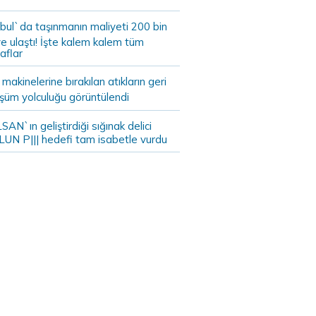
bul`da taşınmanın maliyeti 200 bin
e ulaştı! İşte kalem kalem tüm
aflar
akinelerine bırakılan atıkların geri
şüm yolculuğu görüntülendi
AN`ın geliştirdiği sığınak delici
LUN P||| hedefi tam isabetle vurdu