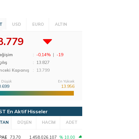
T
USD
EURO
ALTIN
3.779
eğişim
:
-0,14%
|
-19
ılış
:
13.827
nceki Kapanış
: 13.799
 Düşük
En Yüksek
3.699
13.956
ST En Aktif Hisseler
TAN
DÜŞEN
HACİM
ADET
PAE
73,70
1.458.026.107
% 10,00