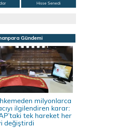
adar
Hisse Senedi
manpara Gündemi
hkemeden milyonlarca
acıyı ilgilendiren karar:
P’taki tek hareket her
i değiştirdi