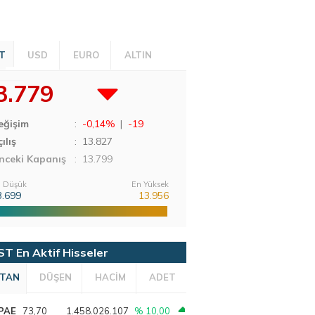
T
USD
EURO
ALTIN
3.779
eğişim
:
-0,14%
|
-19
ılış
:
13.827
nceki Kapanış
: 13.799
 Düşük
En Yüksek
3.699
13.956
ST En Aktif Hisseler
TAN
DÜŞEN
HACİM
ADET
PAE
73,70
1.458.026.107
% 10,00