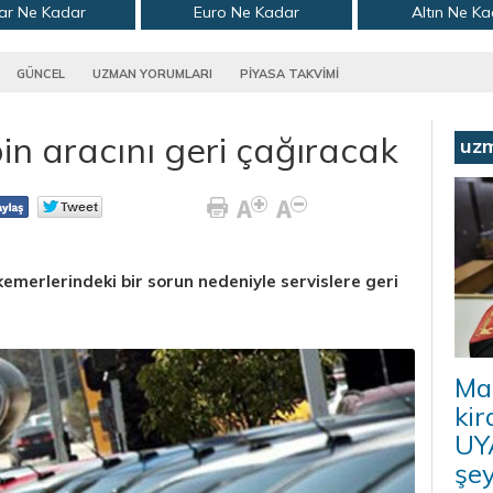
ar Ne Kadar
Euro Ne Kadar
Altın Ne K
GÜNCEL
UZMAN YORUMLARI
PİYASA TAKVİMİ
in aracını geri çağıracak
uz
emerlerindeki bir sorun nedeniyle servislere geri
Ma
kir
UYA
şey