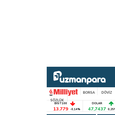
BORSA
DÖVİZ
SÖZLÜK
BIST100
DOLAR
13.779
47,7437
-0,14%
0,25