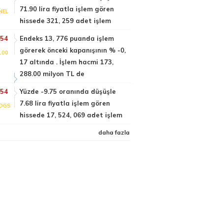
71.90 lira fiyatla işlem gören
NEL
hissede 321, 259 adet işlem
:54
Endeks 13, 776 puanda işlem
görerek önceki kapanışının % -0,
100
17 altında . İşlem hacmi 173,
288.00 milyon TL de
:54
Yüzde -9.75 oranında düşüşle
7.68 lira fiyatla işlem gören
DGS
hissede 17, 524, 069 adet işlem
daha fazla