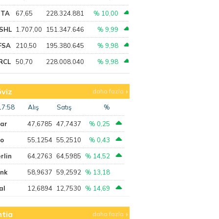
PTA
67,65
228.324.881
% 10,00
SHL
1.707,00
151.347.646
% 9,99
FSA
210,50
195.380.645
% 9,98
RCL
50,70
228.008.040
% 9,98
viz
daha fazla
17:58
Alış
Satış
%
lar
47,6785
47,7437
% 0,25
ro
55,1254
55,2510
% 0,43
rlin
64,2763
64,5985
% 14,52
ank
58,9637
59,2592
% 13,18
al
12,6894
12,7530
% 14,69
tia
daha fazla