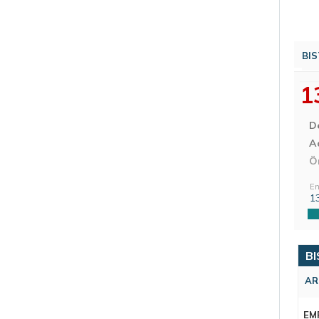
BIS
1
D
Aç
Ö
En
1
BI
AR
EM