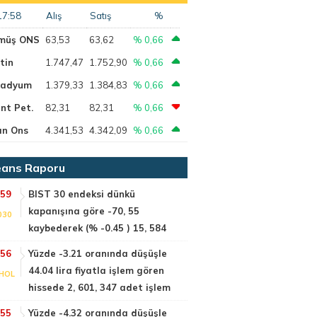
17:58
Alış
Satış
%
müş ONS
63,53
63,62
% 0,66
tin
1.747,47
1.752,90
% 0,66
ladyum
1.379,33
1.384,83
% 0,66
nt Pet.
82,31
82,31
% 0,66
ın Ons
4.341,53
4.342,09
% 0,66
ans Raporu
:59
BIST 30 endeksi dünkü
kapanışına göre -70, 55
030
kaybederek (% -0.45 ) 15, 584
:56
Yüzde -3.21 oranında düşüşle
44.04 lira fiyatla işlem gören
HOL
hissede 2, 601, 347 adet işlem
:55
Yüzde -4.32 oranında düşüşle