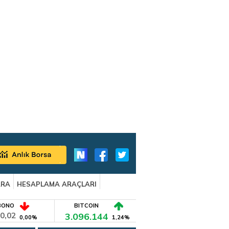
ARA
HESAPLAMA ARAÇLARI
BONO
BITCOIN
0,02
3.096.144
0,00%
1,24%