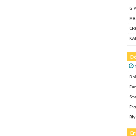
GI
MR
CR
KA
Dö
Do
Eu
Ste
Fr
Riy
Em