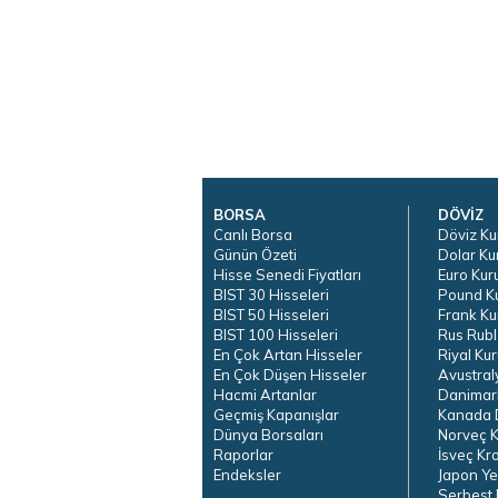
BORSA
DÖVİZ
Canlı Borsa
Döviz Ku
Günün Özeti
Dolar Ku
Hisse Senedi Fiyatları
Euro Kur
BIST 30 Hisseleri
Pound K
BIST 50 Hisseleri
Frank Ku
BIST 100 Hisseleri
Rus Rubl
En Çok Artan Hisseler
Riyal Kur
En Çok Düşen Hisseler
Avustral
Hacmi Artanlar
Danimar
Geçmiş Kapanışlar
Kanada D
Dünya Borsaları
Norveç K
Raporlar
İsveç Kr
Endeksler
Japon Ye
Serbest 