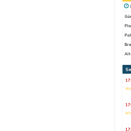
Gü
Pla
Pa
Bre
Alt
Se
17
XU
17
NT
17