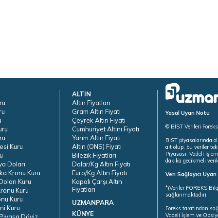
ALTIN
ru
Altın Fiyatları
ru
Gram Altın Fiyatı
Yasal Uyarı Notu
u
Çeyrek Altın Fiyatı
© BİST Verileri Forek
uru
Cumhuriyet Altını Fiyatı
ru
Yarım Altın Fiyatı
BIST piyasalarında ol
esi Kuru
Altın (ONS) Fiyatı
ait olup, bu veriler 
Piyasası, Vadeli İşle
u
Bilezik Fiyatları
dakika gecikmeli veril
ya Doları
Dolar/Kg Altın Fiyatı
ka Kronu Kuru
Euro/Kg Altın Fiyatı
Veri Sağlayıcı Uyar
oları Kuru
Kapalı Çarşı Altın
*(Veriler FOREKS Bilg
Fiyatları
ronu Kuru
sağlanmaktadır)
onu Kuru
UZMANPARA
ni Kuru
Foreks tarafından sa
KÜNYE
Vadeli İşlem ve Opsiy
Piyasa Döviz