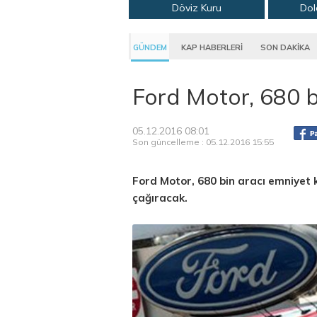
Döviz Kuru
Dol
GÜNDEM
KAP HABERLERİ
SON DAKİKA
Ford Motor, 680 b
05.12.2016 08:01
Son güncelleme : 05.12.2016 15:55
Ford Motor, 680 bin aracı emniyet k
çağıracak.