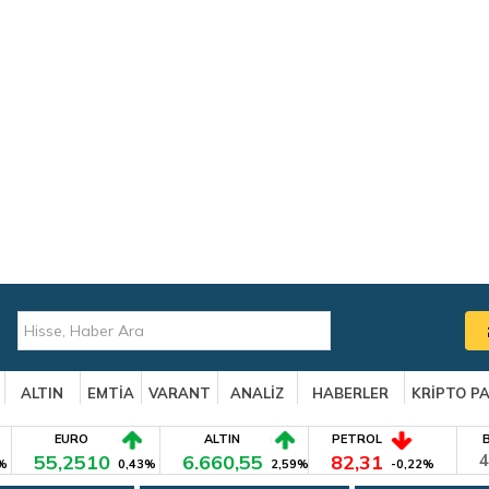
ALTIN
EMTİA
VARANT
ANALİZ
HABERLER
KRİPTO P
EURO
ALTIN
PETROL
55,2510
6.660,55
82,31
4
%
0,43%
2,59%
-0,22%