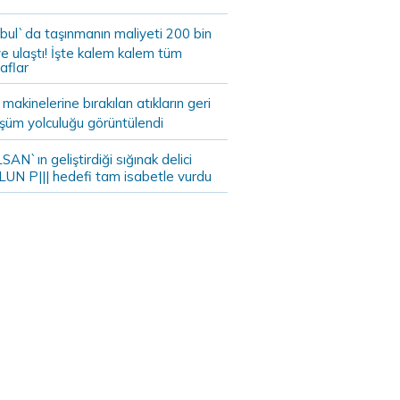
bul`da taşınmanın maliyeti 200 bin
e ulaştı! İşte kalem kalem tüm
aflar
akinelerine bırakılan atıkların geri
şüm yolculuğu görüntülendi
AN`ın geliştirdiği sığınak delici
LUN P||| hedefi tam isabetle vurdu