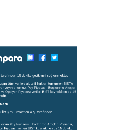
s tarafından 15 dakika gecikmeli sağlanmaktadır.
uşan tüm verilere ait telif hakları tamamen BIST'e
tekrar yayınlanamaz. Pay Piyasası, Borçlanma Araçları
m ve Opsiyon Piyasası verileri BIST kaynaklı en az 15
erdir.
ı Notu
i İletişim Hizmetleri A.Ş. tarafından
ğlanan Pay Piyasası, Borçlanma Araçları Piyasası,
on Piyasası verileri BIST kaynaklı en az 15 dakika