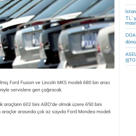
İstan
TL`y
masr
DOA m
dönü
ASELS
|||TO
lmiş Ford Fusion ve Lincoln MKS modeli 680 bin aracı
iyle servislere geri çağıracak.
ak araçların 602 bini ABD'de olmak üzere 650 bini
an araçlar arasında çok az sayıda Ford Mondea modeli