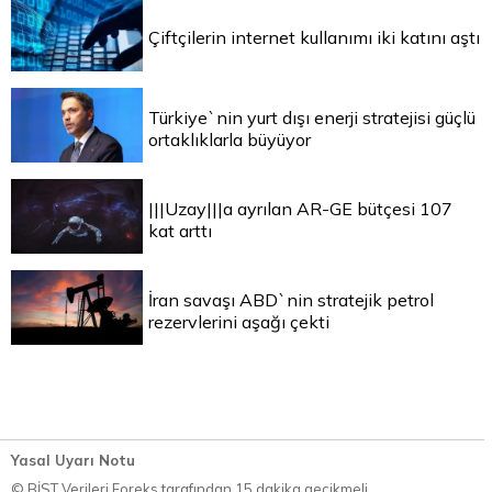
Çiftçilerin internet kullanımı iki katını aştı
Türkiye`nin yurt dışı enerji stratejisi güçlü
ortaklıklarla büyüyor
|||Uzay|||a ayrılan AR-GE bütçesi 107
kat arttı
İran savaşı ABD`nin stratejik petrol
rezervlerini aşağı çekti
Yasal Uyarı Notu
© BİST Verileri Foreks tarafından 15 dakika gecikmeli