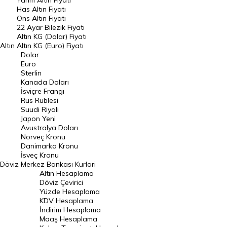
Yarım Altın Fiyatı
DÖVİZ
Has Altın Fiyatı
Ons Altın Fiyatı
Döviz Kuru
22 Ayar Bilezik Fiyatı
Dolar Kuru
Altın KG (Dolar) Fiyatı
Altın
Altın KG (Euro) Fiyatı
Euro Kuru
Dolar
Euro
Pound Kuru
Sterlin
Kanada Doları
Frank Kuru
İsviçre Frangı
Riyal Kuru
Rus Rublesi
Suudi Riyali
Avustralya Doları
Japon Yeni
Avustralya Doları
Danimarka Kronu Kuru
Norveç Kronu
Danimarka Kronu
Kanada Doları Kuru
İsveç Kronu
Döviz
Merkez Bankası Kurlari
Norveç Kronu Kuru
Altın Hesaplama
İsveç Kronu Kuru
Döviz Çevirici
Yüzde Hesaplama
Japon Yeni Kuru
KDV Hesaplama
İndirim Hesaplama
Serbest Piyasa Döviz Kurları
Maaş Hesaplama