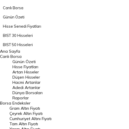
Canlı Borsa
Günün Özeti
Hisse Senedi Fiyatları
BIST 30 Hisseleri
BIST 50 Hisseleri
Ana Sayfa
BIST 100 Hisseleri
Canlı Borsa
Günün Özeti
En Çok Artan Hisseler
Hisse Fiyatları
Artan Hisseler
En Çok Düşen Hisseler
Düşen Hisseler
Hacmi Artanlar
Hacmi Artanlar
Adedi Artanlar
Geçmiş Kapanışlar
Dünya Borsaları
Raporlar
Dünya Borsaları
Borsa
Endeksler
Gram Altın Fiyatı
Raporlar
Çeyrek Altın Fiyatı
Endeksler
Cumhuriyet Altını Fiyatı
Tam Altın Fiyatı