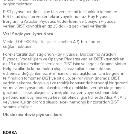
sağlanmaktadır.
BIST piyasalarında oluşan tüm verilere ait telif hakları tamamen
BIST'e ait olup, bu veriler tekrar yayınlanamaz. Pay Piyasası,
Borçlanma Araçları Piyasası, Vadeli İşlem ve Opsiyon Piyasası
verileri BIST kaynaklı en az 15 dakika gecikmeli verilerdir.
Veri Sağlayıcı Uyarı Notu
Veriler FOREKS Bilgi İletişim Hizmetleri A.Ş. tarafından
sağlanmaktadır.
Foreks tarafından sağlanan Pay Piyasası, Borçlanma Araçları
Piyasası, Vadeli İşlem ve Opsiyon Piyasası verileri BIST kaynaklı en
az 15 dakika gecikmeli verilerdir. BIST isim ve logosu Koruma Marka
Belgesi altında korunmakta olup izinsiz kullanılamaz, iktibas
edilemez, değiştirilemez. BIST ismi altında açıklanan tüm belgelerin
telif hakları tamamen BIST'ye ait olup, tekrar yayınlanamaz. BIST,
verinin sekansı, doğruluğu ve tamlığı konusunda herhangi bir garanti
vermez. Veri yayınında oluşabilecek aksaklıklar, verinin ulaşmaması,
gecikmesi, eksik ulaşması, yanlış olması, veri yayın sistemindeki
perfomansın düşmesi veya kesintili olması gibi hallerde Alıcı, Alt Alıcı
ve / veya Kullanıcılarda oluşabilecek herhangi bir zarardan BIST
sorumlu değildir.
Uluslarası döviz piyasası kuru
BORSA