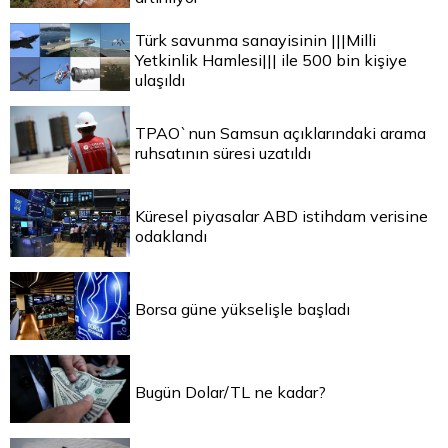
Türk savunma sanayisinin |||Milli
Yetkinlik Hamlesi||| ile 500 bin kişiye
ulaşıldı
TPAO`nun Samsun açıklarındaki arama
ruhsatının süresi uzatıldı
Küresel piyasalar ABD istihdam verisine
odaklandı
Borsa güne yükselişle başladı
Bugün Dolar/TL ne kadar?