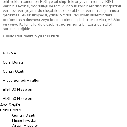
telif hakları tamamen BIST'ye ait olup, tekrar yayınlanamaz. BIST,
verinin sekansı, doğruluğu ve tamlığı konusunda herhangi bir garanti
vermez. Veri yayınında oluşabilecek aksaklıklar, verinin ulaşmaması,
gecikmesi, eksik ulaşması, yanlış olması, veri yayın sistemindeki
perfomansın düşmesi veya kesintili olması gibi hallerde Alıcı, Alt Alıcı
ve / veya Kullanıcılarda oluşabilecek herhangi bir zarardan BIST
sorumlu değildir.
Uluslarası döviz piyasası kuru
BORSA
Canlı Borsa
Günün Özeti
Hisse Senedi Fiyatları
BIST 30 Hisseleri
BIST 50 Hisseleri
Ana Sayfa
BIST 100 Hisseleri
Canlı Borsa
Günün Özeti
En Çok Artan Hisseler
Hisse Fiyatları
Artan Hisseler
En Çok Düşen Hisseler