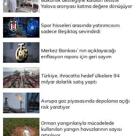
Bakanlık desteğiyle kurulan tesiste
Yalova aronyası katma değere dönüşüyor
Spor hisseleri arasında yatırımcısını
sadece Beşiktaş sevindirdi
Merkez Bankası`nın açıklayacağı
enflasyon raporu için geri sayım
Türkiye, ihracatta hedef ülkelere 94
milyar dolarlık satış yaptı
Avrupa gaz piyasasında depolama açığı
risk yaratıyor
Orman yangınlarıyla mücadelede
kullanılan yangın havuzlarının sayısı
artırılıyor