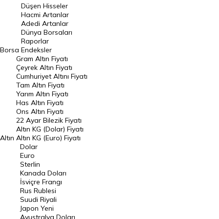
Düşen Hisseler
Hacmi Artanlar
Hacmi Artanlar
Adedi Artanlar
Geçmiş Kapanışlar
Dünya Borsaları
Raporlar
Dünya Borsaları
Borsa
Endeksler
Gram Altın Fiyatı
Raporlar
Çeyrek Altın Fiyatı
Endeksler
Cumhuriyet Altını Fiyatı
Tam Altın Fiyatı
Yarım Altın Fiyatı
DÖVİZ
Has Altın Fiyatı
Ons Altın Fiyatı
Döviz Kuru
22 Ayar Bilezik Fiyatı
Dolar Kuru
Altın KG (Dolar) Fiyatı
Altın
Altın KG (Euro) Fiyatı
Euro Kuru
Dolar
Euro
Pound Kuru
Sterlin
Kanada Doları
Frank Kuru
İsviçre Frangı
Riyal Kuru
Rus Rublesi
Suudi Riyali
Avustralya Doları
Japon Yeni
Avustralya Doları