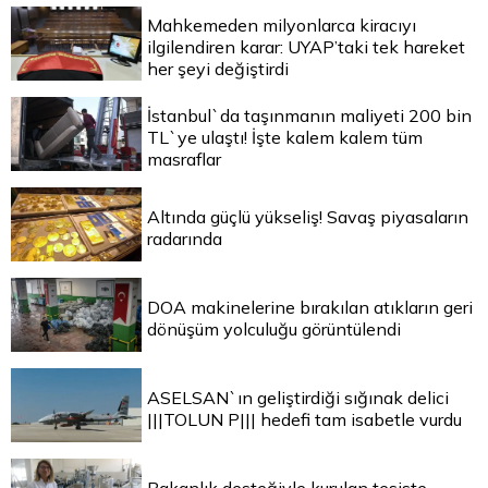
Mahkemeden milyonlarca kiracıyı
ilgilendiren karar: UYAP’taki tek hareket
her şeyi değiştirdi
İstanbul`da taşınmanın maliyeti 200 bin
TL`ye ulaştı! İşte kalem kalem tüm
masraflar
Altında güçlü yükseliş! Savaş piyasaların
radarında
DOA makinelerine bırakılan atıkların geri
dönüşüm yolculuğu görüntülendi
ASELSAN`ın geliştirdiği sığınak delici
|||TOLUN P||| hedefi tam isabetle vurdu