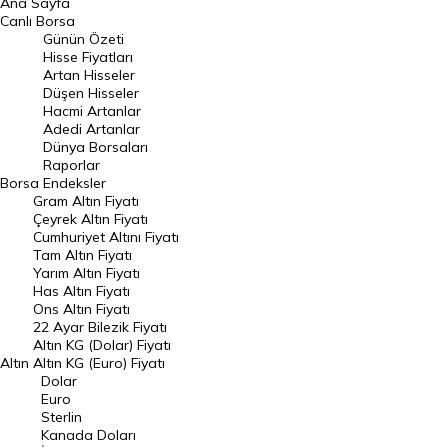
Ana Sayfa
BIST 100 Hisseleri
Canlı Borsa
Günün Özeti
En Çok Artan Hisseler
Hisse Fiyatları
Artan Hisseler
En Çok Düşen Hisseler
Düşen Hisseler
Hacmi Artanlar
Hacmi Artanlar
Adedi Artanlar
Geçmiş Kapanışlar
Dünya Borsaları
Raporlar
Dünya Borsaları
Borsa
Endeksler
Gram Altın Fiyatı
Raporlar
Çeyrek Altın Fiyatı
Endeksler
Cumhuriyet Altını Fiyatı
Tam Altın Fiyatı
Yarım Altın Fiyatı
DÖVİZ
Has Altın Fiyatı
Ons Altın Fiyatı
Döviz Kuru
22 Ayar Bilezik Fiyatı
Dolar Kuru
Altın KG (Dolar) Fiyatı
Altın
Altın KG (Euro) Fiyatı
Euro Kuru
Dolar
Euro
Pound Kuru
Sterlin
Kanada Doları
Frank Kuru