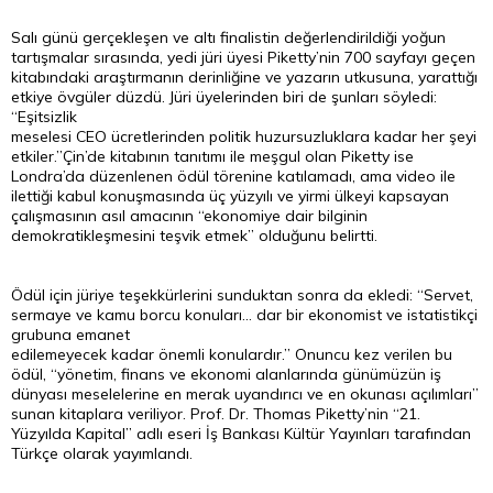
Salı günü gerçekleşen ve altı finalistin değerlendirildiği yoğun
tartışmalar sırasında, yedi jüri üyesi Piketty’nin 700 sayfayı geçen
kitabındaki araştırmanın derinliğine ve yazarın utkusuna, yarattığı
etkiye övgüler düzdü. Jüri üyelerinden biri de şunları söyledi:
“Eşitsizlik
meselesi CEO ücretlerinden politik huzursuzluklara kadar her şeyi
etkiler.”Çin’de kitabının tanıtımı ile meşgul olan Piketty ise
Londra’da düzenlenen ödül törenine katılamadı, ama video ile
ilettiği kabul konuşmasında üç yüzyılı ve yirmi ülkeyi kapsayan
çalışmasının asıl amacının “ekonomiye dair bilginin
demokratikleşmesini teşvik etmek” olduğunu belirtti.
Ödül için jüriye teşekkürlerini sunduktan sonra da ekledi: “Servet,
sermaye ve kamu borcu konuları… dar bir ekonomist ve istatistikçi
grubuna emanet
edilemeyecek kadar önemli konulardır.” Onuncu kez verilen bu
ödül, “yönetim, finans ve ekonomi alanlarında günümüzün iş
dünyası meselelerine en merak uyandırıcı ve en okunası açılımları”
sunan kitaplara veriliyor. Prof. Dr. Thomas Piketty’nin “21.
Yüzyılda Kapital” adlı eseri İş Bankası Kültür Yayınları tarafından
Türkçe olarak yayımlandı.