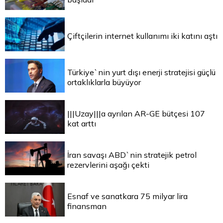
Çiftçilerin internet kullanımı iki katını aştı
Türkiye`nin yurt dışı enerji stratejisi güçlü
ortaklıklarla büyüyor
|||Uzay|||a ayrılan AR-GE bütçesi 107
kat arttı
İran savaşı ABD`nin stratejik petrol
rezervlerini aşağı çekti
Esnaf ve sanatkara 75 milyar lira
finansman