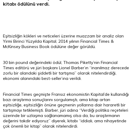
kitabı ödülünü verdi.
Eşitsizliğin kökleri ve neticeleri üzerine muazzam bir analiz olan
Yirmi Birinci Yüzyılda Kapital, 2014 yılının Financial Times &
McKinsey Business Book ödülüne değer görüldü.
30 bin
pound
değerindeki ödül, Thomas Piketty’nin Financial
Times editörü ve jüri başkanı Lionel Barber’ın “inanılmaz derecede
zorlu bir alandaki şiddetli bir tartışma” olarak nitelendirdiği,
ekonomi alanındaki best-seller’ına verildi.
Financial Times geçmişte Fransız ekonomistin Kapital’de kullandığı
bazı araştırma sonuçlarını sorgulamıştı, ama kitap artan
eşitsizliğe, eşitsizliğin önüne geçmenin yollarına dair hararetli bir
tartışmayı tetiklemişti. Barber, jüri adına “Verdiği politika reçeteleri
üzerinde bir uzlaşma sağlanamamış olsa da, bu araştırmanın
değerini takdir ediyoruz” diyerek, kitabı “iddialı, ama nihayetinde
çok önemli bir kitap” olarak nitelendirdi.