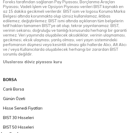
Foreks tarafından sağlanan Pay Piyasası, Borçlanma Araçları
Piyasası, Vadeli İşlem ve Opsiyon Piyasası verileri BIST kaynaklı en
az 15 dakika gecikmeli verilerdir. BIST isim ve logosu Koruma Marka
Belgesi altında korunmakta olup izinsiz kullanılamaz, iktibas
edilemez, değiştirilemez. BIST ismi altında açıklanan tüm belgelerin
telif hakları tamamen BIST'ye ait olup, tekrar yayınlanamaz. BIST,
verinin sekansı, doğruluğu ve tamlığı konusunda herhangi bir garanti
vermez. Veri yayınında oluşabilecek aksaklıklar, verinin ulaşmaması,
gecikmesi, eksik ulaşması, yanlış olması, veri yayın sistemindeki
perfomansın düşmesi veya kesintili olması gibi hallerde Alıcı, Alt Alıcı
ve / veya Kullanıcılarda oluşabilecek herhangi bir zarardan BIST
sorumlu değildir.
Uluslarası döviz piyasası kuru
BORSA
Canlı Borsa
Günün Özeti
Hisse Senedi Fiyatları
BIST 30 Hisseleri
BIST 50 Hisseleri