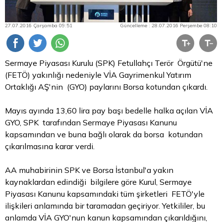
27.07.2016 Çarşamba 09:51
Güncelleme : 28.07.2016 Perşembe 08:10
Sermaye Piyasası Kurulu (SPK) Fetullahçı Terör Örgütü'ne
(FETÖ) yakınlığı nedeniyle VİA Gayrimenkul Yatırım
Ortaklığı AŞ'nin (GYO) paylarını
Borsa
kotundan çıkardı.
Mayıs ayında 13,60
lira
pay başı bedelle halka açılan VİA
GYO, SPK tarafından Sermaye Piyasası Kanunu
kapsamından ve buna bağlı olarak da borsa kotundan
çıkarılmasına karar verdi.
AA muhabirinin SPK ve Borsa İstanbul'a yakın
kaynaklardan edindiği bilgilere göre Kurul, Sermaye
Piyasası Kanunu kapsamındaki tüm şirketleri FETÖ'yle
ilişkileri anlamında bir taramadan geçiriyor. Yetkililer, bu
anlamda VİA GYO'nun kanun kapsamından çıkarıldığını,