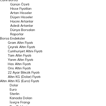
Canlı Borsa
Günün Özeti
En Çok Artan Hisseler
Hisse Fiyatları
Artan Hisseler
En Çok Düşen Hisseler
Düşen Hisseler
Hacmi Artanlar
Hacmi Artanlar
Adedi Artanlar
Geçmiş Kapanışlar
Dünya Borsaları
Raporlar
Dünya Borsaları
Borsa
Endeksler
Gram Altın Fiyatı
Raporlar
Çeyrek Altın Fiyatı
Endeksler
Cumhuriyet Altını Fiyatı
Tam Altın Fiyatı
Yarım Altın Fiyatı
DÖVİZ
Has Altın Fiyatı
Ons Altın Fiyatı
Döviz Kuru
22 Ayar Bilezik Fiyatı
Dolar Kuru
Altın KG (Dolar) Fiyatı
Altın
Altın KG (Euro) Fiyatı
Euro Kuru
Dolar
Euro
Pound Kuru
Sterlin
Kanada Doları
Frank Kuru
İsviçre Frangı