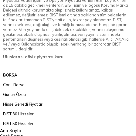
Piyasası, Vadeli İşlem ve Opsiyon Piyasası verileri BIST kaynaklı en
az 15 dakika gecikmeli verilerdir. BIST isim ve logosu Koruma Marka
Belgesi altında korunmakta olup izinsiz kullanılamaz, iktibas
edilemez, değiştirilemez. BIST ismi altında açıklanan tüm belgelerin
telif hakları tamamen BIST'ye ait olup, tekrar yayınlanamaz. BIST,
verinin sekansı, doğruluğu ve tamlığı konusunda herhangi bir garanti
vermez. Veri yayınında oluşabilecek aksaklıklar, verinin ulaşmaması,
gecikmesi, eksik ulaşması, yanlış olması, veri yayın sistemindeki
perfomansın düşmesi veya kesintili olması gibi hallerde Alıcı, Alt Alıcı
ve / veya Kullanıcılarda oluşabilecek herhangi bir zarardan BIST
sorumlu değildir.
Uluslarası döviz piyasası kuru
BORSA
Canlı Borsa
Günün Özeti
Hisse Senedi Fiyatları
BIST 30 Hisseleri
BIST 50 Hisseleri
Ana Sayfa
BIST 100 Hisseleri