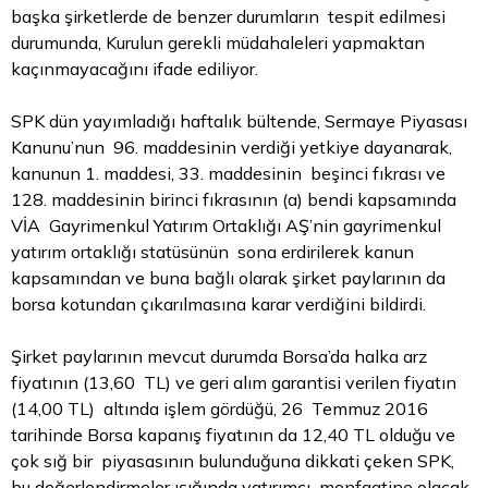
başka şirketlerde de benzer durumların tespit edilmesi
durumunda, Kurulun gerekli müdahaleleri yapmaktan
kaçınmayacağını ifade ediliyor.
SPK dün yayımladığı haftalık bültende, Sermaye Piyasası
Kanunu’nun 96. maddesinin verdiği yetkiye dayanarak,
kanunun 1. maddesi, 33. maddesinin beşinci fıkrası ve
128. maddesinin birinci fıkrasının (a) bendi kapsamında
VİA Gayrimenkul Yatırım Ortaklığı AŞ’nin gayrimenkul
yatırım ortaklığı statüsünün sona erdirilerek kanun
kapsamından ve buna bağlı olarak şirket paylarının da
borsa kotundan çıkarılmasına karar verdiğini bildirdi.
Şirket paylarının mevcut durumda Borsa’da halka arz
fiyatının (13,60 TL) ve geri alım garantisi verilen fiyatın
(14,00 TL) altında işlem gördüğü, 26 Temmuz 2016
tarihinde Borsa kapanış fiyatının da 12,40 TL olduğu ve
çok sığ bir piyasasının bulunduğuna dikkati çeken SPK,
bu değerlendirmeler ışığında yatırımcı menfaatine olacak