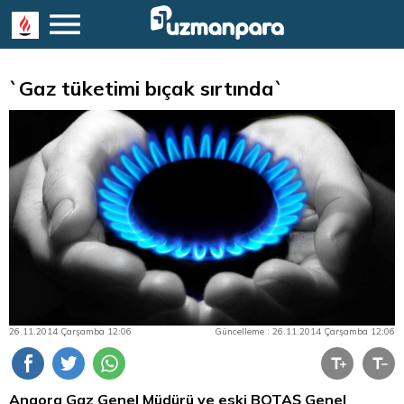
`Gaz tüketimi bıçak sırtında`
26.11.2014 Çarşamba 12:06
Güncelleme : 26.11.2014 Çarşamba 12:06
Angora Gaz Genel Müdürü ve eski BOTAŞ Genel