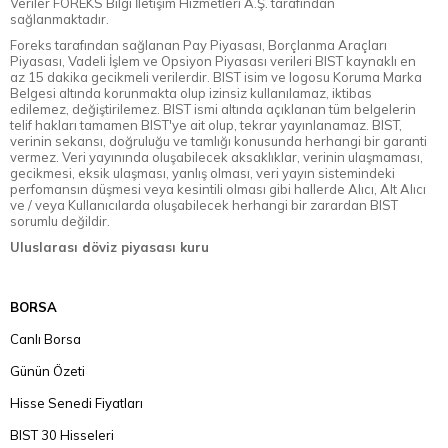
Veriler FOREKS Bilgi İletişim Hizmetleri A.Ş. tarafından
sağlanmaktadır.
Foreks tarafından sağlanan Pay Piyasası, Borçlanma Araçları
Piyasası, Vadeli İşlem ve Opsiyon Piyasası verileri BIST kaynaklı en
az 15 dakika gecikmeli verilerdir. BIST isim ve logosu Koruma Marka
Belgesi altında korunmakta olup izinsiz kullanılamaz, iktibas
edilemez, değiştirilemez. BIST ismi altında açıklanan tüm belgelerin
telif hakları tamamen BIST'ye ait olup, tekrar yayınlanamaz. BIST,
verinin sekansı, doğruluğu ve tamlığı konusunda herhangi bir garanti
vermez. Veri yayınında oluşabilecek aksaklıklar, verinin ulaşmaması,
gecikmesi, eksik ulaşması, yanlış olması, veri yayın sistemindeki
perfomansın düşmesi veya kesintili olması gibi hallerde Alıcı, Alt Alıcı
ve / veya Kullanıcılarda oluşabilecek herhangi bir zarardan BIST
sorumlu değildir.
Uluslarası döviz piyasası kuru
BORSA
Canlı Borsa
Günün Özeti
Hisse Senedi Fiyatları
BIST 30 Hisseleri