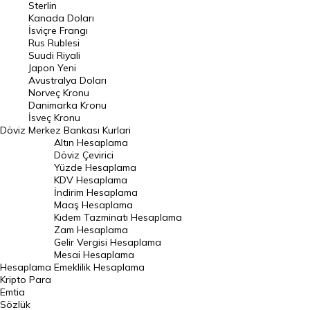
Sterlin
Kanada Doları
Frank Kuru
İsviçre Frangı
Riyal Kuru
Rus Rublesi
Suudi Riyali
Avustralya Doları
Japon Yeni
Avustralya Doları
Danimarka Kronu Kuru
Norveç Kronu
Danimarka Kronu
Kanada Doları Kuru
İsveç Kronu
Döviz
Merkez Bankası Kurlari
Norveç Kronu Kuru
Altın Hesaplama
İsveç Kronu Kuru
Döviz Çevirici
Yüzde Hesaplama
Japon Yeni Kuru
KDV Hesaplama
İndirim Hesaplama
Serbest Piyasa Döviz Kurları
Maaş Hesaplama
Kıdem Tazminatı Hesaplama
Merkez Bankası Döviz Kurları
Zam Hesaplama
Gelir Vergisi Hesaplama
ALTIN
Mesai Hesaplama
Hesaplama
Emeklilik Hesaplama
Altın Fiyatları
Kripto Para
Emtia
Gram Altın Fiyatı
Sözlük