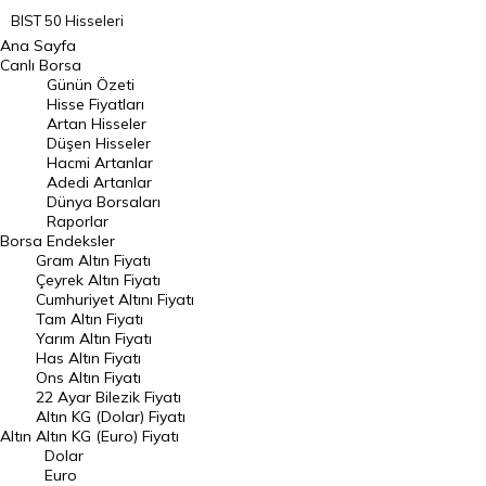
BIST 50 Hisseleri
Ana Sayfa
BIST 100 Hisseleri
Canlı Borsa
Günün Özeti
En Çok Artan Hisseler
Hisse Fiyatları
Artan Hisseler
En Çok Düşen Hisseler
Düşen Hisseler
Hacmi Artanlar
Hacmi Artanlar
Adedi Artanlar
Geçmiş Kapanışlar
Dünya Borsaları
Raporlar
Dünya Borsaları
Borsa
Endeksler
Gram Altın Fiyatı
Raporlar
Çeyrek Altın Fiyatı
Endeksler
Cumhuriyet Altını Fiyatı
Tam Altın Fiyatı
Yarım Altın Fiyatı
DÖVİZ
Has Altın Fiyatı
Ons Altın Fiyatı
Döviz Kuru
22 Ayar Bilezik Fiyatı
Dolar Kuru
Altın KG (Dolar) Fiyatı
Altın
Altın KG (Euro) Fiyatı
Euro Kuru
Dolar
Euro
Pound Kuru