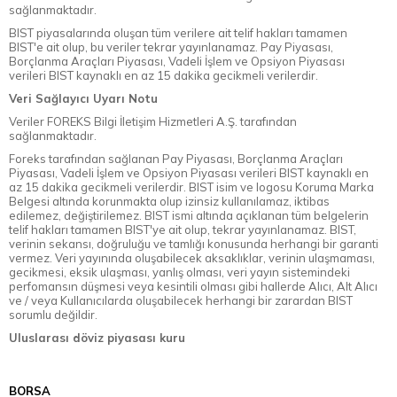
sağlanmaktadır.
BIST piyasalarında oluşan tüm verilere ait telif hakları tamamen
BIST'e ait olup, bu veriler tekrar yayınlanamaz. Pay Piyasası,
Borçlanma Araçları Piyasası, Vadeli İşlem ve Opsiyon Piyasası
verileri BIST kaynaklı en az 15 dakika gecikmeli verilerdir.
Veri Sağlayıcı Uyarı Notu
Veriler FOREKS Bilgi İletişim Hizmetleri A.Ş. tarafından
sağlanmaktadır.
Foreks tarafından sağlanan Pay Piyasası, Borçlanma Araçları
Piyasası, Vadeli İşlem ve Opsiyon Piyasası verileri BIST kaynaklı en
az 15 dakika gecikmeli verilerdir. BIST isim ve logosu Koruma Marka
Belgesi altında korunmakta olup izinsiz kullanılamaz, iktibas
edilemez, değiştirilemez. BIST ismi altında açıklanan tüm belgelerin
telif hakları tamamen BIST'ye ait olup, tekrar yayınlanamaz. BIST,
verinin sekansı, doğruluğu ve tamlığı konusunda herhangi bir garanti
vermez. Veri yayınında oluşabilecek aksaklıklar, verinin ulaşmaması,
gecikmesi, eksik ulaşması, yanlış olması, veri yayın sistemindeki
perfomansın düşmesi veya kesintili olması gibi hallerde Alıcı, Alt Alıcı
ve / veya Kullanıcılarda oluşabilecek herhangi bir zarardan BIST
sorumlu değildir.
Uluslarası döviz piyasası kuru
BORSA