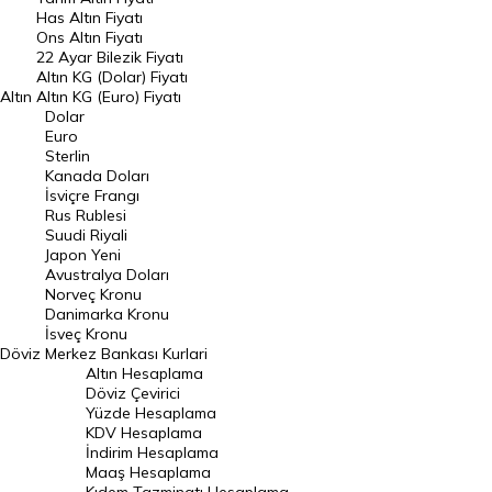
DÖVİZ
Has Altın Fiyatı
Ons Altın Fiyatı
Döviz Kuru
22 Ayar Bilezik Fiyatı
Dolar Kuru
Altın KG (Dolar) Fiyatı
Altın
Altın KG (Euro) Fiyatı
Euro Kuru
Dolar
Euro
Pound Kuru
Sterlin
Kanada Doları
Frank Kuru
İsviçre Frangı
Riyal Kuru
Rus Rublesi
Suudi Riyali
Avustralya Doları
Japon Yeni
Avustralya Doları
Danimarka Kronu Kuru
Norveç Kronu
Danimarka Kronu
Kanada Doları Kuru
İsveç Kronu
Döviz
Merkez Bankası Kurlari
Norveç Kronu Kuru
Altın Hesaplama
İsveç Kronu Kuru
Döviz Çevirici
Yüzde Hesaplama
Japon Yeni Kuru
KDV Hesaplama
İndirim Hesaplama
Serbest Piyasa Döviz Kurları
Maaş Hesaplama