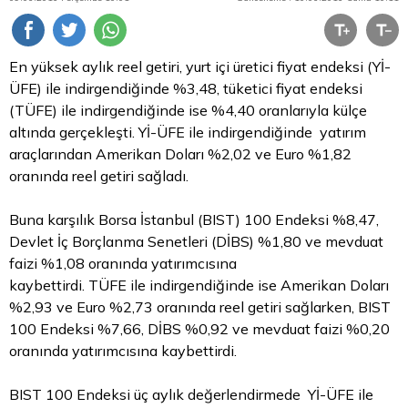
En yüksek aylık reel getiri, yurt içi üretici fiyat endeksi (Yİ-
ÜFE) ile indirgendiğinde %3,48, tüketici fiyat endeksi
(TÜFE) ile indirgendiğinde ise %4,40 oranlarıyla külçe
altında gerçekleşti. Yİ-ÜFE ile indirgendiğinde yatırım
araçlarından Amerikan Doları %2,02 ve
Euro
%1,82
oranında reel getiri sağladı.
Buna karşılık
Borsa İstanbul
(BIST) 100 Endeksi %8,47,
Devlet İç Borçlanma Senetleri (DİBS) %1,80 ve mevduat
faizi %1,08 oranında yatırımcısına
kaybettirdi. TÜFE ile indirgendiğinde ise Amerikan Doları
%2,93 ve Euro %2,73 oranında reel getiri sağlarken, BIST
100 Endeksi %7,66, DİBS %0,92 ve mevduat faizi %0,20
oranında yatırımcısına kaybettirdi.
BIST 100 Endeksi üç aylık değerlendirmede Yİ-ÜFE ile