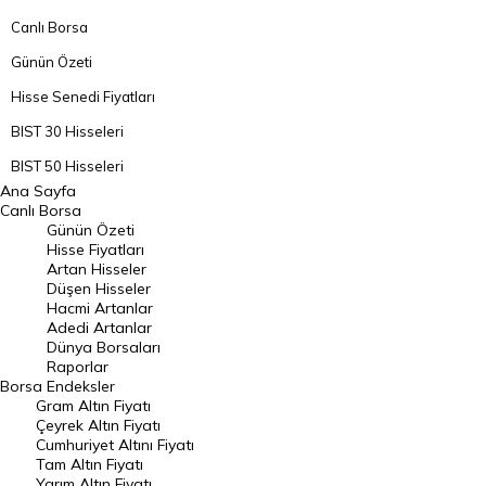
Canlı Borsa
Günün Özeti
Hisse Senedi Fiyatları
BIST 30 Hisseleri
BIST 50 Hisseleri
Ana Sayfa
BIST 100 Hisseleri
Canlı Borsa
Günün Özeti
En Çok Artan Hisseler
Hisse Fiyatları
Artan Hisseler
En Çok Düşen Hisseler
Düşen Hisseler
Hacmi Artanlar
Hacmi Artanlar
Adedi Artanlar
Geçmiş Kapanışlar
Dünya Borsaları
Raporlar
Dünya Borsaları
Borsa
Endeksler
Gram Altın Fiyatı
Raporlar
Çeyrek Altın Fiyatı
Endeksler
Cumhuriyet Altını Fiyatı
Tam Altın Fiyatı
Yarım Altın Fiyatı