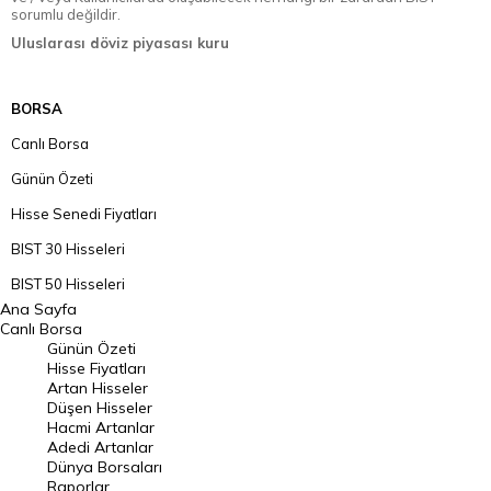
sorumlu değildir.
Uluslarası döviz piyasası kuru
BORSA
Canlı Borsa
Günün Özeti
Hisse Senedi Fiyatları
BIST 30 Hisseleri
BIST 50 Hisseleri
Ana Sayfa
BIST 100 Hisseleri
Canlı Borsa
Günün Özeti
En Çok Artan Hisseler
Hisse Fiyatları
Artan Hisseler
En Çok Düşen Hisseler
Düşen Hisseler
Hacmi Artanlar
Hacmi Artanlar
Adedi Artanlar
Geçmiş Kapanışlar
Dünya Borsaları
Raporlar