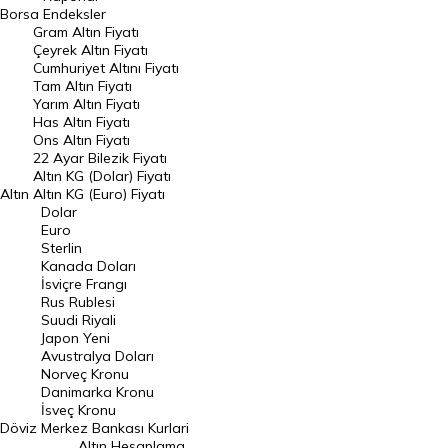
Dünya Borsaları
Borsa
Endeksler
Gram Altın Fiyatı
Raporlar
Çeyrek Altın Fiyatı
Endeksler
Cumhuriyet Altını Fiyatı
Tam Altın Fiyatı
Yarım Altın Fiyatı
DÖVİZ
Has Altın Fiyatı
Ons Altın Fiyatı
Döviz Kuru
22 Ayar Bilezik Fiyatı
Dolar Kuru
Altın KG (Dolar) Fiyatı
Altın
Altın KG (Euro) Fiyatı
Euro Kuru
Dolar
Euro
Pound Kuru
Sterlin
Kanada Doları
Frank Kuru
İsviçre Frangı
Riyal Kuru
Rus Rublesi
Suudi Riyali
Avustralya Doları
Japon Yeni
Avustralya Doları
Danimarka Kronu Kuru
Norveç Kronu
Danimarka Kronu
Kanada Doları Kuru
İsveç Kronu
Döviz
Merkez Bankası Kurlari
Norveç Kronu Kuru
Altın Hesaplama