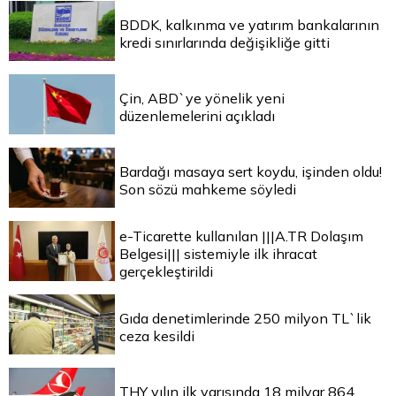
BDDK, kalkınma ve yatırım bankalarının
kredi sınırlarında değişikliğe gitti
Çin, ABD`ye yönelik yeni
düzenlemelerini açıkladı
Bardağı masaya sert koydu, işinden oldu!
Son sözü mahkeme söyledi
e-Ticarette kullanılan |||A.TR Dolaşım
Belgesi||| sistemiyle ilk ihracat
gerçekleştirildi
Gıda denetimlerinde 250 milyon TL`lik
ceza kesildi
THY yılın ilk yarısında 18 milyar 864