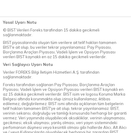
Yasal Uyarı Notu
© BİST Verileri Foreks tarafından 15 dakika gecikmeli
sağlanmaktadır.
BIST piyasalarında oluşan tüm verilere ait telif hakları tamamen
BIST'e ait olup, bu veriler tekrar yayınlanamaz. Pay Piyasası,
Borçlanma Araçları Piyasası, Vadeli İşlem ve Opsiyon Piyasası
verileri BIST kaynaklı en az 15 dakika gecikmeli verilerdir.
Veri Sağlayıcı Uyarı Notu
Veriler FOREKS Bilgi İletişim Hizmetleri A.Ş. tarafından
sağlanmaktadır.
Foreks tarafından sağlanan Pay Piyasası, Borçlanma Araçları
Piyasası, Vadeli İşlem ve Opsiyon Piyasası verileri BIST kaynaklı en
az 15 dakika gecikmeli verilerdir. BIST isim ve logosu Koruma Marka
Belgesi altında korunmakta olup izinsiz kullanılamaz, iktibas
edilemez, değiştirilemez. BIST ismi altında açıklanan tüm belgelerin
telif hakları tamamen BIST'ye ait olup, tekrar yayınlanamaz. BIST,
verinin sekansı, doğruluğu ve tamlığı konusunda herhangi bir garanti
vermez. Veri yayınında oluşabilecek aksaklıklar, verinin ulaşmaması,
gecikmesi, eksik ulaşması, yanlış olması, veri yayın sistemindeki
perfomansın düşmesi veya kesintili olması gibi hallerde Alıcı, Alt Alıcı
ve / veya Kullanıcılarda oluşabilecek herhangi bir zarardan BIST