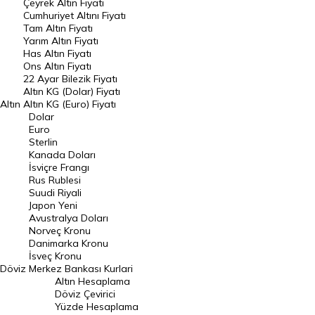
Çeyrek Altın Fiyatı
Endeksler
Cumhuriyet Altını Fiyatı
Tam Altın Fiyatı
Yarım Altın Fiyatı
DÖVİZ
Has Altın Fiyatı
Ons Altın Fiyatı
Döviz Kuru
22 Ayar Bilezik Fiyatı
Dolar Kuru
Altın KG (Dolar) Fiyatı
Altın
Altın KG (Euro) Fiyatı
Euro Kuru
Dolar
Euro
Pound Kuru
Sterlin
Kanada Doları
Frank Kuru
İsviçre Frangı
Riyal Kuru
Rus Rublesi
Suudi Riyali
Avustralya Doları
Japon Yeni
Avustralya Doları
Danimarka Kronu Kuru
Norveç Kronu
Danimarka Kronu
Kanada Doları Kuru
İsveç Kronu
Döviz
Merkez Bankası Kurlari
Norveç Kronu Kuru
Altın Hesaplama
İsveç Kronu Kuru
Döviz Çevirici
Yüzde Hesaplama
Japon Yeni Kuru