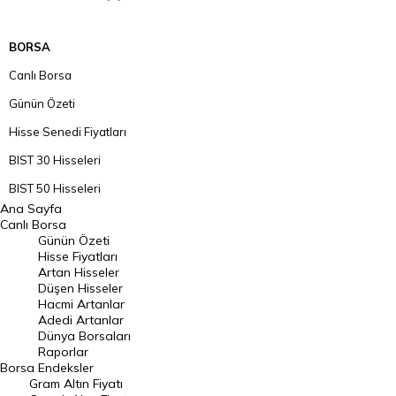
BORSA
Canlı Borsa
Günün Özeti
Hisse Senedi Fiyatları
BIST 30 Hisseleri
BIST 50 Hisseleri
Ana Sayfa
BIST 100 Hisseleri
Canlı Borsa
Günün Özeti
En Çok Artan Hisseler
Hisse Fiyatları
Artan Hisseler
En Çok Düşen Hisseler
Düşen Hisseler
Hacmi Artanlar
Hacmi Artanlar
Adedi Artanlar
Geçmiş Kapanışlar
Dünya Borsaları
Raporlar
Dünya Borsaları
Borsa
Endeksler
Gram Altın Fiyatı
Raporlar