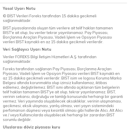
Yasal Uyarı Notu
© BİST Verileri Foreks tarafından 15 dakika gecikmeli
sağlanmaktadır.
BIST piyasalarında oluşan tüm verilere ait telif hakları tamamen
BIST'e ait olup, bu veriler tekrar yayınlanamaz. Pay Piyasası,
Borçlanma Araçları Piyasası, Vadeli İşlem ve Opsiyon Piyasası
verileri BIST kaynaklı en az 15 dakika gecikmeli verilerdir.
Veri Sağlayıcı Uyarı Notu
Veriler FOREKS Bilgi İletişim Hizmetleri A.Ş. tarafından
sağlanmaktadır.
Foreks tarafından sağlanan Pay Piyasası, Borçlanma Araçları
Piyasası, Vadeli İşlem ve Opsiyon Piyasası verileri BIST kaynaklı en
az 15 dakika gecikmeli verilerdir. BIST isim ve logosu Koruma Marka
Belgesi altında korunmakta olup izinsiz kullanılamaz, iktibas
edilemez, değiştirilemez. BIST ismi altında açıklanan tüm belgelerin
telif hakları tamamen BIST'ye ait olup, tekrar yayınlanamaz. BIST,
verinin sekansı, doğruluğu ve tamlığı konusunda herhangi bir garanti
vermez. Veri yayınında oluşabilecek aksaklıklar, verinin ulaşmaması,
gecikmesi, eksik ulaşması, yanlış olması, veri yayın sistemindeki
perfomansın düşmesi veya kesintili olması gibi hallerde Alıcı, Alt Alıcı
ve / veya Kullanıcılarda oluşabilecek herhangi bir zarardan BIST
sorumlu değildir.
Uluslarası döviz piyasası kuru