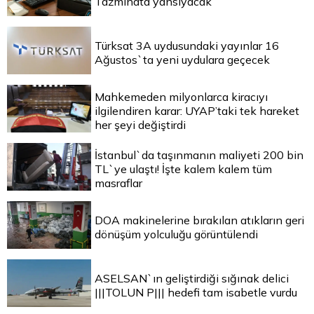
Tazminata yansıyacak
Türksat 3A uydusundaki yayınlar 16
Ağustos`ta yeni uydulara geçecek
Mahkemeden milyonlarca kiracıyı
ilgilendiren karar: UYAP’taki tek hareket
her şeyi değiştirdi
İstanbul`da taşınmanın maliyeti 200 bin
TL`ye ulaştı! İşte kalem kalem tüm
masraflar
DOA makinelerine bırakılan atıkların geri
dönüşüm yolculuğu görüntülendi
ASELSAN`ın geliştirdiği sığınak delici
|||TOLUN P||| hedefi tam isabetle vurdu