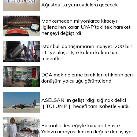
Ağustos`ta yeni uydulara geçecek
Mahkemeden milyonlarca kiracıyı
ilgilendiren karar: UYAP’taki tek hareket
her şeyi değiştirdi
İstanbul`da taşınmanın maliyeti 200 bin
TL`ye ulaştı! İşte kalem kalem tüm
masraflar
DOA makinelerine bırakılan atıkların geri
dönüşüm yolculuğu görüntülendi
ASELSAN`ın geliştirdiği sığınak delici
|||TOLUN P||| hedefi tam isabetle vurdu
Bakanlık desteğiyle kurulan tesiste
Yalova aronyası katma değere dönüşüyor