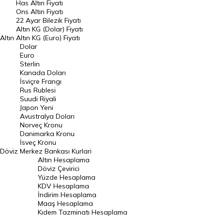
Has Altın Fiyatı
Ons Altın Fiyatı
Döviz Kuru
22 Ayar Bilezik Fiyatı
Dolar Kuru
Altın KG (Dolar) Fiyatı
Altın
Altın KG (Euro) Fiyatı
Euro Kuru
Dolar
Euro
Pound Kuru
Sterlin
Kanada Doları
Frank Kuru
İsviçre Frangı
Riyal Kuru
Rus Rublesi
Suudi Riyali
Avustralya Doları
Japon Yeni
Avustralya Doları
Danimarka Kronu Kuru
Norveç Kronu
Danimarka Kronu
Kanada Doları Kuru
İsveç Kronu
Döviz
Merkez Bankası Kurlari
Norveç Kronu Kuru
Altın Hesaplama
İsveç Kronu Kuru
Döviz Çevirici
Yüzde Hesaplama
Japon Yeni Kuru
KDV Hesaplama
İndirim Hesaplama
Serbest Piyasa Döviz Kurları
Maaş Hesaplama
Kıdem Tazminatı Hesaplama
Merkez Bankası Döviz Kurları