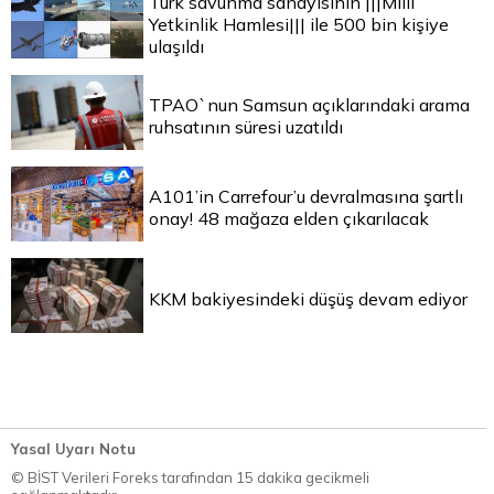
Türk savunma sanayisinin |||Milli
Yetkinlik Hamlesi||| ile 500 bin kişiye
ulaşıldı
TPAO`nun Samsun açıklarındaki arama
ruhsatının süresi uzatıldı
A101’in Carrefour’u devralmasına şartlı
onay! 48 mağaza elden çıkarılacak
KKM bakiyesindeki düşüş devam ediyor
Yasal Uyarı Notu
© BİST Verileri Foreks tarafından 15 dakika gecikmeli