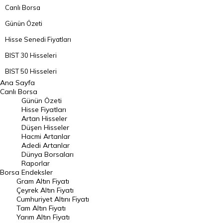
Canlı Borsa
Günün Özeti
Hisse Senedi Fiyatları
BIST 30 Hisseleri
BIST 50 Hisseleri
Ana Sayfa
BIST 100 Hisseleri
Canlı Borsa
Günün Özeti
En Çok Artan Hisseler
Hisse Fiyatları
Artan Hisseler
En Çok Düşen Hisseler
Düşen Hisseler
Hacmi Artanlar
Hacmi Artanlar
Adedi Artanlar
Geçmiş Kapanışlar
Dünya Borsaları
Raporlar
Dünya Borsaları
Borsa
Endeksler
Gram Altın Fiyatı
Raporlar
Çeyrek Altın Fiyatı
Endeksler
Cumhuriyet Altını Fiyatı
Tam Altın Fiyatı
Yarım Altın Fiyatı
DÖVİZ