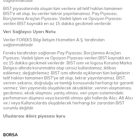
sağlanmaktadır.
BIST piyasalarında oluşan tüm verilere ait telif hakları tamamen
BIST'e ait olup, bu veriler tekrar yayınlanamaz. Pay Piyasası,
Borçlanma Araçları Piyasası, Vadeli İşlem ve Opsiyon Piyasası
verileri BIST kaynaklı en az 15 dakika gecikmeli verilerdir.
Veri Sağlayıcı Uyarı Notu
Veriler FOREKS Bilgi İletişim Hizmetleri A.Ş. tarafından
sağlanmaktadır.
Foreks tarafından sağlanan Pay Piyasası, Borçlanma Araçları
Piyasası, Vadeli İşlem ve Opsiyon Piyasası verileri BIST kaynaklı en
az 15 dakika gecikmeli verilerdir. BIST isim ve logosu Koruma Marka
Belgesi altında korunmakta olup izinsiz kullanılamaz, iktibas
edilemez, değiştirilemez. BIST ismi altında açıklanan tüm belgelerin
telif hakları tamamen BIST'ye ait olup, tekrar yayınlanamaz. BIST,
verinin sekansı, doğruluğu ve tamlığı konusunda herhangi bir garanti
vermez. Veri yayınında oluşabilecek aksaklıklar, verinin ulaşmaması,
gecikmesi, eksik ulaşması, yanlış olması, veri yayın sistemindeki
perfomansın düşmesi veya kesintili olması gibi hallerde Alıcı, Alt Alıcı
ve / veya Kullanıcılarda oluşabilecek herhangi bir zarardan BIST
sorumlu değildir.
Uluslarası döviz piyasası kuru
BORSA