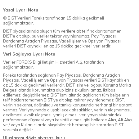
Yasal Uyarı Notu
© BİST Verileri Foreks tarafından 15 dakika gecikmeli
sağlanmaktadır.
BIST piyasalarında oluşan tüm verilere ait telif hakları tamamen
BIST'e ait olup, bu veriler tekrar yayınlanamaz. Pay Piyasası,
Borçlanma Araçları Piyasası, Vadeli İşlem ve Opsiyon Piyasası
verileri BIST kaynaklı en az 15 dakika gecikmeli verilerdir.
Veri Sağlayıcı Uyarı Notu
Veriler FOREKS Bilgi İletişim Hizmetleri A.Ş. tarafından
sağlanmaktadır.
Foreks tarafından sağlanan Pay Piyasası, Borçlanma Araçları
Piyasası, Vadeli İşlem ve Opsiyon Piyasası verileri BIST kaynaklı en
az 15 dakika gecikmeli verilerdir. BIST isim ve logosu Koruma Marka
Belgesi altında korunmakta olup izinsiz kullanılamaz, iktibas
edilemez, değiştirilemez. BIST ismi altında açıklanan tüm belgelerin
telif hakları tamamen BIST'ye ait olup, tekrar yayınlanamaz. BIST,
verinin sekansı, doğruluğu ve tamlığı konusunda herhangi bir garanti
vermez. Veri yayınında oluşabilecek aksaklıklar, verinin ulaşmaması,
gecikmesi, eksik ulaşması, yanlış olması, veri yayın sistemindeki
perfomansın düşmesi veya kesintili olması gibi hallerde Alıcı, Alt Alıcı
ve / veya Kullanıcılarda oluşabilecek herhangi bir zarardan BIST
sorumlu değildir.
Uluslarası döviz piyasası kuru