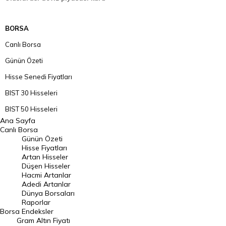
BORSA
Canlı Borsa
Günün Özeti
Hisse Senedi Fiyatları
BIST 30 Hisseleri
BIST 50 Hisseleri
Ana Sayfa
BIST 100 Hisseleri
Canlı Borsa
Günün Özeti
En Çok Artan Hisseler
Hisse Fiyatları
Artan Hisseler
En Çok Düşen Hisseler
Düşen Hisseler
Hacmi Artanlar
Hacmi Artanlar
Adedi Artanlar
Geçmiş Kapanışlar
Dünya Borsaları
Raporlar
Dünya Borsaları
Borsa
Endeksler
Gram Altın Fiyatı
Raporlar