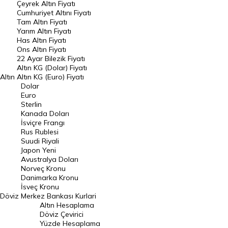
Çeyrek Altın Fiyatı
Endeksler
Cumhuriyet Altını Fiyatı
Tam Altın Fiyatı
Yarım Altın Fiyatı
DÖVİZ
Has Altın Fiyatı
Ons Altın Fiyatı
Döviz Kuru
22 Ayar Bilezik Fiyatı
Dolar Kuru
Altın KG (Dolar) Fiyatı
Altın
Altın KG (Euro) Fiyatı
Euro Kuru
Dolar
Euro
Pound Kuru
Sterlin
Kanada Doları
Frank Kuru
İsviçre Frangı
Riyal Kuru
Rus Rublesi
Suudi Riyali
Avustralya Doları
Japon Yeni
Avustralya Doları
Danimarka Kronu Kuru
Norveç Kronu
Danimarka Kronu
Kanada Doları Kuru
İsveç Kronu
Döviz
Merkez Bankası Kurlari
Norveç Kronu Kuru
Altın Hesaplama
İsveç Kronu Kuru
Döviz Çevirici
Yüzde Hesaplama