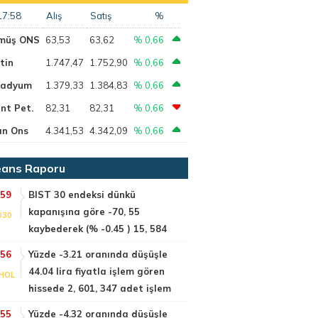
17:58
Alış
Satış
%
müş ONS
63,53
63,62
% 0,66
tin
1.747,47
1.752,90
% 0,66
ladyum
1.379,33
1.384,83
% 0,66
nt Pet.
82,31
82,31
% 0,66
ın Ons
4.341,53
4.342,09
% 0,66
ans Raporu
:59
BIST 30 endeksi dünkü
kapanışına göre -70, 55
030
kaybederek (% -0.45 ) 15, 584
:56
Yüzde -3.21 oranında düşüşle
44.04 lira fiyatla işlem gören
HOL
hissede 2, 601, 347 adet işlem
:55
Yüzde -4.32 oranında düşüşle