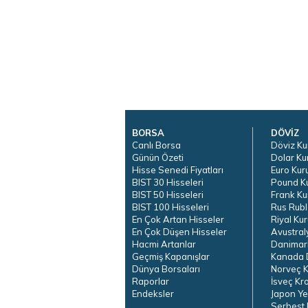
BORSA
DÖVİZ
Canlı Borsa
Döviz Ku
Günün Özeti
Dolar Ku
Hisse Senedi Fiyatları
Euro Kur
BIST 30 Hisseleri
Pound K
BIST 50 Hisseleri
Frank Ku
BIST 100 Hisseleri
Rus Rubl
En Çok Artan Hisseler
Riyal Kur
En Çok Düşen Hisseler
Avustral
Hacmi Artanlar
Danimar
Geçmiş Kapanışlar
Kanada D
Dünya Borsaları
Norveç K
Raporlar
İsveç Kr
Endeksler
Japon Ye
Serbest 