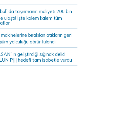
bul`da taşınmanın maliyeti 200 bin
e ulaştı! İşte kalem kalem tüm
aflar
akinelerine bırakılan atıkların geri
şüm yolculuğu görüntülendi
AN`ın geliştirdiği sığınak delici
LUN P||| hedefi tam isabetle vurdu