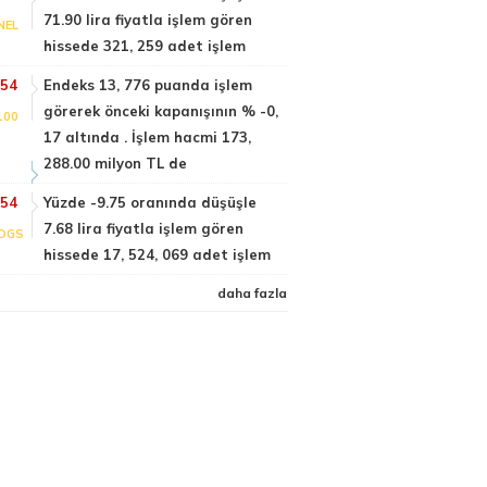
71.90 lira fiyatla işlem gören
NEL
hissede 321, 259 adet işlem
:54
Endeks 13, 776 puanda işlem
görerek önceki kapanışının % -0,
100
17 altında . İşlem hacmi 173,
288.00 milyon TL de
:54
Yüzde -9.75 oranında düşüşle
7.68 lira fiyatla işlem gören
DGS
hissede 17, 524, 069 adet işlem
daha fazla