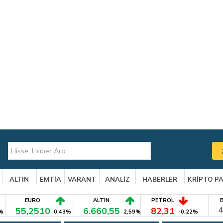
ALTIN
EMTİA
VARANT
ANALİZ
HABERLER
KRİPTO P
EURO
ALTIN
PETROL
55,2510
6.660,55
82,31
4
%
0,43%
2,59%
-0,22%