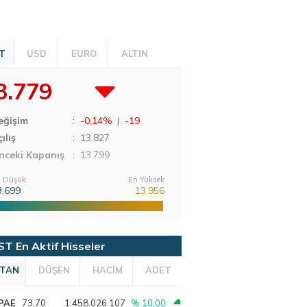
T
USD
EURO
ALTIN
3.779
eğişim
:
-0,14%
|
-19
ılış
:
13.827
nceki Kapanış
: 13.799
 Düşük
En Yüksek
3.699
13.956
ST En Aktif Hisseler
TAN
DÜŞEN
HACİM
ADET
PAE
73,70
1.458.026.107
% 10,00