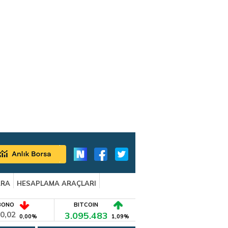
ARA
HESAPLAMA ARAÇLARI
BONO
BITCOIN
0,02
3.095.483
0,00%
1,09%