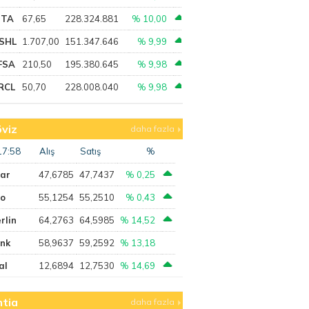
PTA
67,65
228.324.881
% 10,00
SHL
1.707,00
151.347.646
% 9,99
FSA
210,50
195.380.645
% 9,98
RCL
50,70
228.008.040
% 9,98
viz
daha fazla
17:58
Alış
Satış
%
lar
47,6785
47,7437
% 0,25
ro
55,1254
55,2510
% 0,43
rlin
64,2763
64,5985
% 14,52
ank
58,9637
59,2592
% 13,18
al
12,6894
12,7530
% 14,69
tia
daha fazla