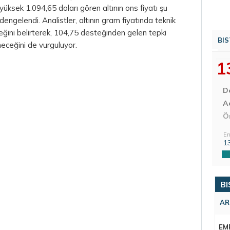
üksek 1.094,65 doları gören altının ons fiyatı şu
engelendi. Analistler, altının gram fiyatında teknik
eceğini belirterek, 104,75 desteğinden gelen tepki
BIS
neceğini de vurguluyor.
1
D
Aç
Ö
En
1
BI
AR
EM