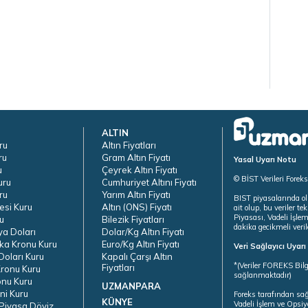
ALTIN
ru
Altın Fiyatları
ru
Gram Altın Fiyatı
Yasal Uyarı Notu
u
Çeyrek Altın Fiyatı
© BİST Verileri Forek
uru
Cumhuriyet Altını Fiyatı
ru
Yarım Altın Fiyatı
BIST piyasalarında ol
esi Kuru
Altın (ONS) Fiyatı
ait olup, bu veriler 
Piyasası, Vadeli İşle
u
Bilezik Fiyatları
dakika gecikmeli veril
ya Doları
Dolar/Kg Altın Fiyatı
ka Kronu Kuru
Euro/Kg Altın Fiyatı
Veri Sağlayıcı Uyar
oları Kuru
Kapalı Çarşı Altın
*(Veriler FOREKS Bilg
Fiyatları
ronu Kuru
sağlanmaktadır)
onu Kuru
UZMANPARA
ni Kuru
Foreks tarafından sa
KÜNYE
Vadeli İşlem ve Opsiy
Piyasa Döviz