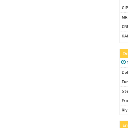
GI
MR
CR
KA
Dö
Do
Eu
Ste
Fr
Riy
Em