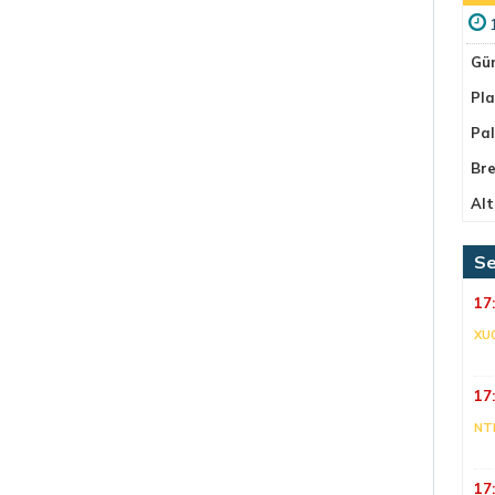
Gü
Pla
Pa
Bre
Alt
Se
17
XU
17
NT
17