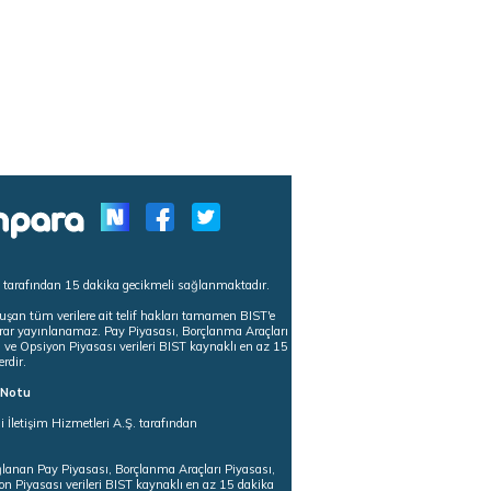
s tarafından 15 dakika gecikmeli sağlanmaktadır.
uşan tüm verilere ait telif hakları tamamen BIST'e
tekrar yayınlanamaz. Pay Piyasası, Borçlanma Araçları
m ve Opsiyon Piyasası verileri BIST kaynaklı en az 15
erdir.
ı Notu
i İletişim Hizmetleri A.Ş. tarafından
ğlanan Pay Piyasası, Borçlanma Araçları Piyasası,
on Piyasası verileri BIST kaynaklı en az 15 dakika