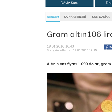
Döviz Kuru
Dol
GÜNDEM
KAP HABERLERİ
SON DAKİKA
Gram altın106 lir
19.01.2016 10:43
Son güncelleme : 19.01.2016 17:15
Altının ons fiyatı 1.090 dolar, gram 