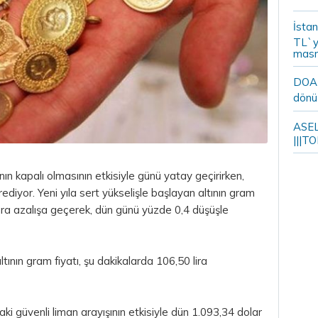
İstan
TL`y
masr
DOA m
dönü
ASELS
|||TO
nın kapalı olmasının etkisiyle günü yatay geçirirken,
diyor. Yeni yıla sert yükselişle başlayan altının gram
sonra azalışa geçerek, dün günü yüzde 0,4 düşüşle
tının gram fiyatı, şu dakikalarda 106,50
lira
daki güvenli liman arayışının etkisiyle dün 1.093,34
dolar