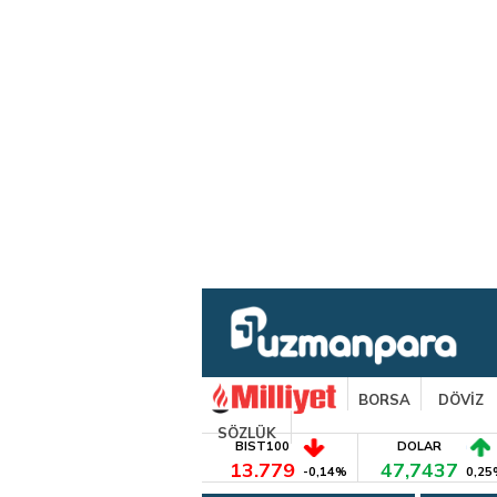
BORSA
DÖVİZ
SÖZLÜK
BIST100
DOLAR
13.779
47,7437
-0,14%
0,25