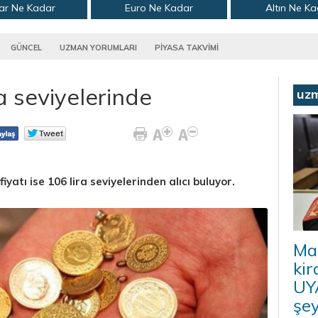
ar Ne Kadar
Euro Ne Kadar
Altın Ne K
GÜNCEL
UZMAN YORUMLARI
PİYASA TAKVİMİ
a seviyelerinde
uz
fiyatı ise 106 lira seviyelerinden alıcı buluyor.
Ma
kir
UYA
şey