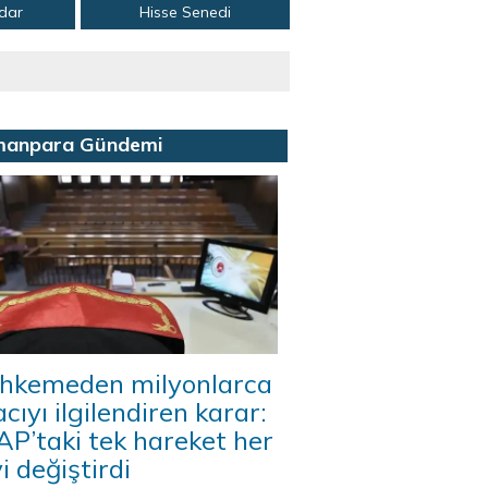
adar
Hisse Senedi
manpara Gündemi
hkemeden milyonlarca
acıyı ilgilendiren karar:
P’taki tek hareket her
i değiştirdi