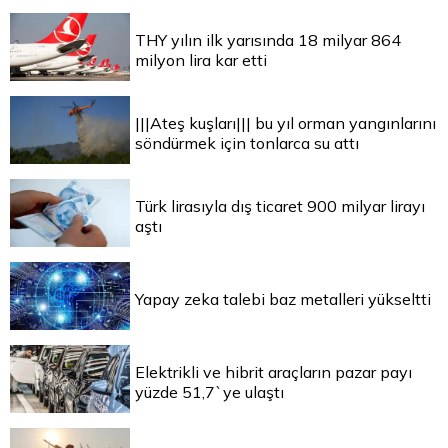
THY yılın ilk yarısında 18 milyar 864
milyon lira kar etti
|||Ateş kuşları||| bu yıl orman yangınlarını
söndürmek için tonlarca su attı
Türk lirasıyla dış ticaret 900 milyar lirayı
aştı
Yapay zeka talebi baz metalleri yükseltti
Elektrikli ve hibrit araçların pazar payı
yüzde 51,7`ye ulaştı