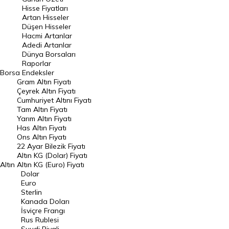
En Çok Artan Hisseler
Hisse Fiyatları
Artan Hisseler
En Çok Düşen Hisseler
Düşen Hisseler
Hacmi Artanlar
Hacmi Artanlar
Adedi Artanlar
Geçmiş Kapanışlar
Dünya Borsaları
Raporlar
Dünya Borsaları
Borsa
Endeksler
Gram Altın Fiyatı
Raporlar
Çeyrek Altın Fiyatı
Endeksler
Cumhuriyet Altını Fiyatı
Tam Altın Fiyatı
Yarım Altın Fiyatı
DÖVİZ
Has Altın Fiyatı
Ons Altın Fiyatı
Döviz Kuru
22 Ayar Bilezik Fiyatı
Dolar Kuru
Altın KG (Dolar) Fiyatı
Altın
Altın KG (Euro) Fiyatı
Euro Kuru
Dolar
Euro
Pound Kuru
Sterlin
Kanada Doları
Frank Kuru
İsviçre Frangı
Riyal Kuru
Rus Rublesi