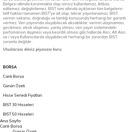
Belgesi altında korunmakta olup izinsiz kullanılamaz, iktibas
edilemez, değiştirilemez. BIST ismi altında açıklanan tüm belgelerin
telif hakları tamamen BIST'ye ait olup, tekrar yayınlanamaz. BIST,
verinin sekansı, doğruluğu ve tamlığı konusunda herhangi bir garanti
vermez. Veri yayınında oluşabilecek aksaklıklar, verinin ulaşmaması,
gecikmesi, eksik ulaşması, yanlış olması, veri yayın sistemindeki
perfomansın düşmesi veya kesintili olması gibi hallerde Alıcı, Alt Alıcı
ve / veya Kullanıcılarda oluşabilecek herhangi bir zarardan BIST
sorumlu değildir.
Uluslarası döviz piyasası kuru
BORSA
Canlı Borsa
Günün Özeti
Hisse Senedi Fiyatları
BIST 30 Hisseleri
BIST 50 Hisseleri
Ana Sayfa
BIST 100 Hisseleri
Canlı Borsa
Günün Özeti