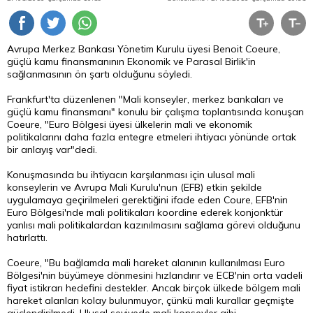
Avrupa Merkez Bankası Yönetim Kurulu üyesi Benoit Coeure,
güçlü kamu finansmanının Ekonomik ve Parasal Birlik'in
sağlanmasının ön şartı olduğunu söyledi.
Frankfurt'ta düzenlenen "Mali konseyler, merkez bankaları ve
güçlü kamu finansmanı" konulu bir çalışma toplantısında konuşan
Coeure, "Euro Bölgesi üyesi ülkelerin mali ve ekonomik
politikalarını daha fazla entegre etmeleri ihtiyacı yönünde ortak
bir anlayış var"dedi.
Konuşmasında bu ihtiyacın karşılanması için ulusal mali
konseylerin ve Avrupa Mali Kurulu'nun (EFB) etkin şekilde
uygulamaya geçirilmeleri gerektiğini ifade eden Coure, EFB'nin
Euro
Bölgesi'nde mali politikaları koordine ederek konjonktür
yanlısı mali politikalardan kazınılmasını sağlama görevi olduğunu
hatırlattı.
Coeure, "Bu bağlamda mali hareket alanının kullanılması Euro
Bölgesi'nin büyümeye dönmesini hızlandırır ve ECB'nin orta vadeli
fiyat istikrarı hedefini destekler. Ancak birçok ülkede bölgem mali
hareket alanları kolay bulunmuyor, çünkü mali kurallar geçmişte