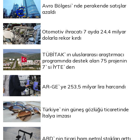
Avro Bölgesi`nde perakende satışlar
azaldı
Otomotiv ihracatı 7 ayda 24,4 milyar
dolarla rekor kırdı
TÜBİTAK`ın uluslararası araştırmacı
programında destek alan 75 projenin
7`si İYTE`den
AR-GE`ye 253,5 milyar lira harcandı
Türkiye`nin güneş gözlüğü ticaretinde
İtalya imzası
ABD`nin ticari ham petrol stokları arttı