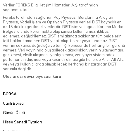
Veriler FOREKS Bilgi İletişim Hizmetleri A.Ş. tarafından
sağlanmaktadır.
Foreks tarafından sağlanan Pay Piyasası, Borçlanma Araçları
Piyasası, Vadeli İşlem ve Opsiyon Piyasası verileri BIST kaynaklı en
az 15 dakika gecikmeli verilerdir. BIST isim ve logosu Koruma Marka
Belgesi altında korunmakta olup izinsiz kullanılamaz, iktibas
edilemez, değiştirilemez. BIST ismi altında açıklanan tüm belgelerin
telif hakları tamamen BIST'ye ait olup, tekrar yayınlanamaz. BIST,
verinin sekansı, doğruluğu ve tamlığı konusunda herhangi bir garanti
vermez. Veri yayınında oluşabilecek aksaklıklar, verinin ulaşmaması,
gecikmesi, eksik ulaşması, yanlış olması, veri yayın sistemindeki
perfomansın düşmesi veya kesintili olması gibi hallerde Alıcı, Alt Alıcı
ve / veya Kullanıcılarda oluşabilecek herhangi bir zarardan BIST
sorumlu değildir.
Uluslarası döviz piyasası kuru
BORSA
Canlı Borsa
Günün Özeti
Hisse Senedi Fiyatları