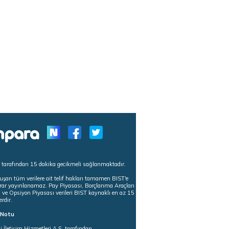
s tarafından 15 dakika gecikmeli sağlanmaktadır.
uşan tüm verilere ait telif hakları tamamen BIST'e
tekrar yayınlanamaz. Pay Piyasası, Borçlanma Araçları
m ve Opsiyon Piyasası verileri BIST kaynaklı en az 15
erdir.
ı Notu
i İletişim Hizmetleri A.Ş. tarafından