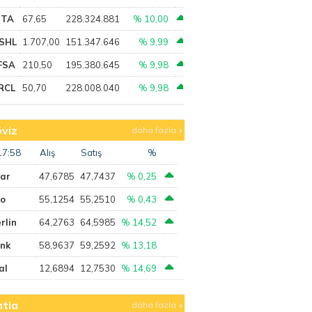
PTA
67,65
228.324.881
% 10,00
SHL
1.707,00
151.347.646
% 9,99
FSA
210,50
195.380.645
% 9,98
RCL
50,70
228.008.040
% 9,98
viz
daha fazla
17:58
Alış
Satış
%
lar
47,6785
47,7437
% 0,25
ro
55,1254
55,2510
% 0,43
rlin
64,2763
64,5985
% 14,52
ank
58,9637
59,2592
% 13,18
al
12,6894
12,7530
% 14,69
tia
daha fazla