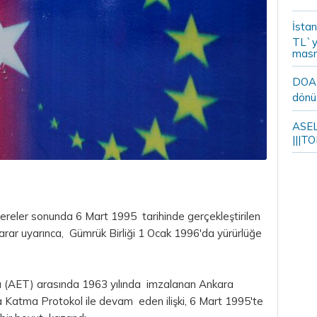
İstan
TL`y
masr
DOA m
dönü
ASELS
|||TO
ereler sonunda 6 Mart 1995 tarihinde gerçekleştirilen
karar uyarınca, Gümrük Birliği 1 Ocak 1996'da yürürlüğe
u (AET) arasında 1963 yılında imzalanan Ankara
a Katma Protokol ile devam eden ilişki, 6 Mart 1995'te