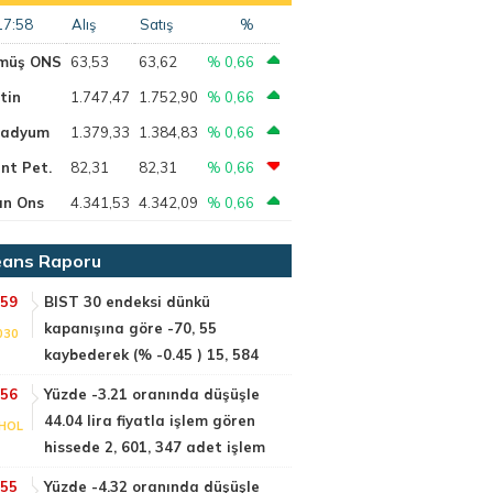
17:58
Alış
Satış
%
müş ONS
63,53
63,62
% 0,66
tin
1.747,47
1.752,90
% 0,66
ladyum
1.379,33
1.384,83
% 0,66
nt Pet.
82,31
82,31
% 0,66
ın Ons
4.341,53
4.342,09
% 0,66
ans Raporu
:59
BIST 30 endeksi dünkü
kapanışına göre -70, 55
030
kaybederek (% -0.45 ) 15, 584
:56
Yüzde -3.21 oranında düşüşle
44.04 lira fiyatla işlem gören
HOL
hissede 2, 601, 347 adet işlem
:55
Yüzde -4.32 oranında düşüşle