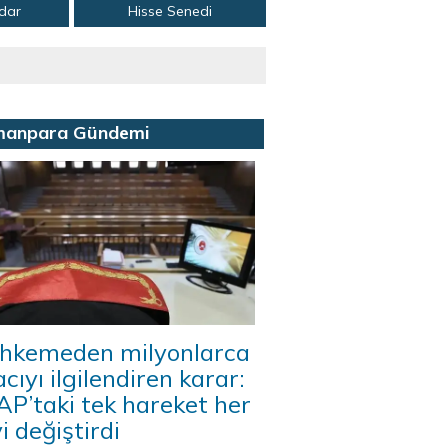
adar
Hisse Senedi
manpara Gündemi
hkemeden milyonlarca
acıyı ilgilendiren karar:
P’taki tek hareket her
i değiştirdi