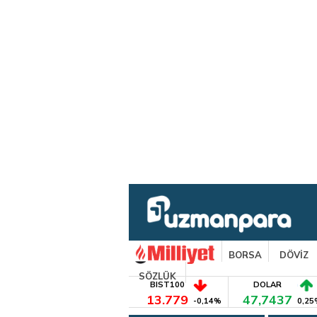
BORSA
DÖVİZ
SÖZLÜK
BIST100
DOLAR
13.779
47,7437
-0,14%
0,25