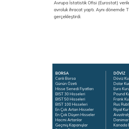
Avrupa İstatistik Ofisi (Eurostat) veri
avroluk ihracat yaptı. Aynı dönemde Tü
gerçekleştirdi.
BORSA
DÖVİZ
Canlı Borsa
Döviz Ku
Günün Özeti
Dolar Ku
Hisse Senedi Fiyatları
Euro Kur
BIST 30 Hisseleri
Pound K
BIST 50 Hisseleri
Frank Ku
BIST 100 Hisseleri
Rus Rubl
En Çok Artan Hisseler
Riyal Kur
En Çok Düşen Hisseler
Avustral
Hacmi Artanlar
Danimar
Geçmiş Kapanışlar
Kanada D