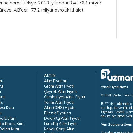
lerine göre, Türkiye, 2018 yılında AB'ye 76,1 milyar
rkiye, AB'den 77,2 milyar avroluk ithalat
ALTIN
ru
Altın Fiyatları
ru
Gram Altın Fiyatı
Yasal Uyarı Notu
u
Çeyrek Altın Fiyatı
© BİST Verileri Forek
uru
Cumhuriyet Altını Fiyatı
ru
Yarım Altın Fiyatı
BIST piyasalarında ol
esi Kuru
Altın (ONS) Fiyatı
ait olup, bu veriler 
Piyasası, Vadeli İşle
u
Bilezik Fiyatları
dakika gecikmeli veril
ya Doları
Dolar/Kg Altın Fiyatı
ka Kronu Kuru
Euro/Kg Altın Fiyatı
Veri Sağlayıcı Uyar
oları Kuru
Kapalı Çarşı Altın
*(Veriler FOREKS Bilg