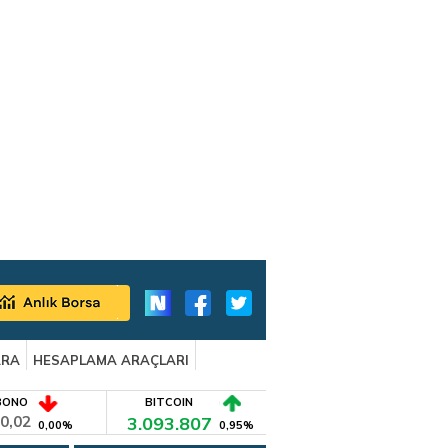
ARA
HESAPLAMA ARAÇLARI
BONO
BITCOIN
0,02
3.093.807
0,00%
0,95%