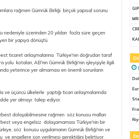
GI
nımlara rağmen Gümrük Birliği birçok yapısal sorunu
MR
CR
ı nedeniyle üzerinden 20 yıldan fazla süre geçen
KA
eyen bir yapıya dönüştü.
rbest ticaret anlaşmalarına Türkiye'nin doğrudan
taraf
Dö
yolu kotaları, AB'nin Gümrük Birliği'nin işleyişiyle ilgili
da yeterince yer almaması en önemli sorunların
Do
Eu
ında ve üçüncü ülkelerle yaptığı ticari anlaşmalarında
Ste
lde yer almayı talep ediyor.
Fr
serbest dolaşabilmesine rağmen söz konusu malları
Riy
serbest veya engelsiz dolaşamaması Türkiye'nin bir
 Türkiye, söz konusu uygulamanın Gümrük Birliği'nin ve
Em
u ve engellere son verilmesi gerektiğini belirtiyor.