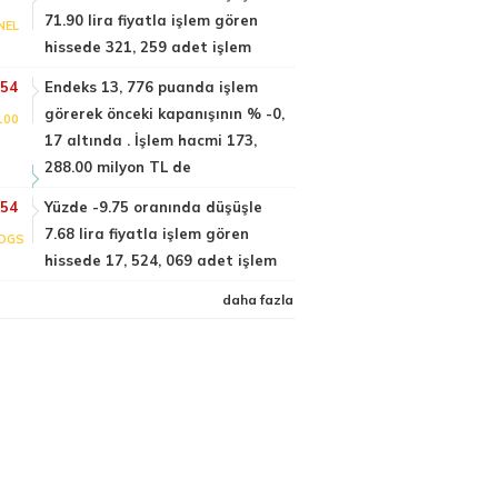
71.90 lira fiyatla işlem gören
NEL
hissede 321, 259 adet işlem
:54
Endeks 13, 776 puanda işlem
görerek önceki kapanışının % -0,
100
17 altında . İşlem hacmi 173,
288.00 milyon TL de
:54
Yüzde -9.75 oranında düşüşle
7.68 lira fiyatla işlem gören
DGS
hissede 17, 524, 069 adet işlem
daha fazla