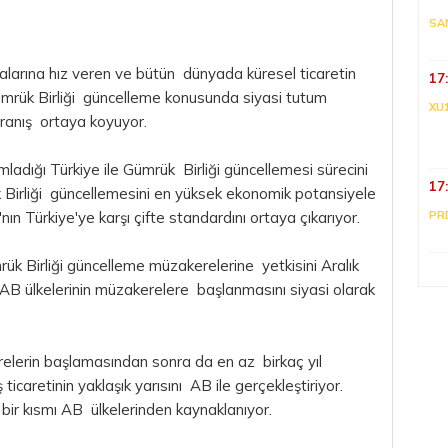
SA
şmalarına hız veren ve bütün dünyada küresel ticaretin
17
ümrük Birliği güncelleme konusunda siyasi tutum
XU
vranış ortaya koyuyor.
ımladığı Türkiye ile Gümrük Birliği güncellemesi sürecini
17
ük Birliği güncellemesini en yüksek ekonomik potansiyele
n Türkiye'ye karşı çifte standardını ortaya çıkarıyor.
PR
 Birliği güncelleme müzakerelerine yetkisini Aralık
B ülkelerinin müzakerelere başlanmasını siyasi olarak
lerin başlamasından sonra da en az birkaç yıl
ticaretinin yaklaşık yarısını AB ile gerçekleştiriyor.
 bir kısmı AB ülkelerinden kaynaklanıyor.