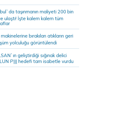
bul`da taşınmanın maliyeti 200 bin
e ulaştı! İşte kalem kalem tüm
aflar
akinelerine bırakılan atıkların geri
şüm yolculuğu görüntülendi
AN`ın geliştirdiği sığınak delici
LUN P||| hedefi tam isabetle vurdu