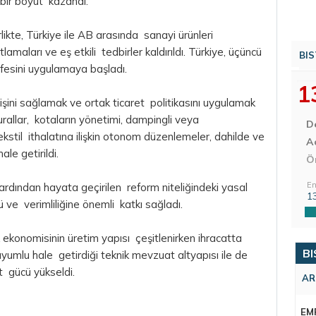
 bir boyut kazandı.
likte, Türkiye ile AB arasında sanayi ürünleri
tlamaları ve eş etkili tedbirler kaldırıldı. Türkiye, üçüncü
BIS
ifesini uygulamaya başladı.
1
yişini sağlamak ve ortak ticaret politikasını uygulamak
kurallar, kotaların yönetimi, dampingli veya
D
ekstil ithalatına ilişkin otonom düzenlemeler, dahilde ve
Aç
ale getirildi.
Ö
En
 ardından hayata geçirilen reform niteliğindeki yasal
1
 ve verimliliğine önemli katkı sağladı.
ekonomisinin üretim yapısı çeşitlenirken ihracatta
BI
 uyumlu hale getirdiği teknik mevzuat altyapısı ile de
t gücü yükseldi.
AR
EM