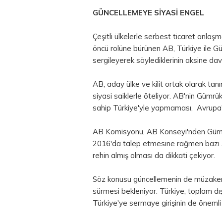
GÜNCELLEMEYE SİYASİ ENGEL
Çeşitli ülkelerle serbest ticaret anla
öncü rolüne bürünen AB, Türkiye ile G
sergileyerek söylediklerinin aksine da
AB, aday ülke ve kilit ortak olarak tan
siyasi saiklerle öteliyor. AB'nin Gümr
sahip Türkiye'yle yapmaması, Avrupa'nı
AB Komisyonu, AB Konseyi'nden Gümrük
2016'da talep etmesine rağmen bazı A
rehin almış olması da dikkati çekiyor.
Söz konusu güncellemenin de müzakere
sürmesi bekleniyor. Türkiye, toplam dış 
Türkiye'ye sermaye girişinin de önemli