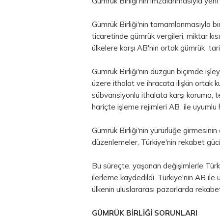
Gümrük Birliği'nin imzalanmasıyla yeni
Gümrük Birliği'nin tamamlanmasıyla bir
ticaretinde gümrük vergileri, miktar kısı
ülkelere karşı AB'nin ortak gümrük tar
Gümrük Birliği'nin düzgün biçimde işle
üzere ithalat ve ihracata ilişkin ortak 
sübvansiyonlu ithalata karşı koruma, t
hariçte işleme rejimleri AB ile uyumlu h
Gümrük Birliği'nin yürürlüğe girmesinin
düzenlemeler, Türkiye'nin rekabet gücü
Bu süreçte, yaşanan değişimlerle Türk 
ilerleme kaydedildi. Türkiye'nin AB ile
ülkenin uluslararası pazarlarda rekabe
GÜMRÜK BİRLİĞİ SORUNLARI