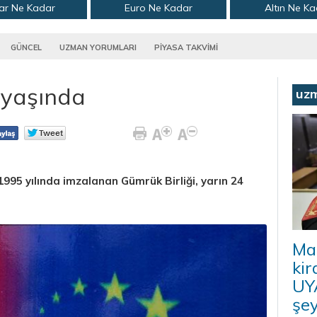
ar Ne Kadar
Euro Ne Kadar
Altın Ne K
GÜNCEL
UZMAN YORUMLARI
PİYASA TAKVİMİ
 yaşında
uz
1995 yılında imzalanan Gümrük Birliği, yarın 24
Ma
kir
UYA
şey