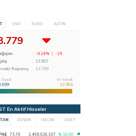
T
USD
EURO
ALTIN
3.779
eğişim
:
-0,14%
|
-19
ılış
:
13.827
nceki Kapanış
: 13.799
 Düşük
En Yüksek
3.699
13.956
ST En Aktif Hisseler
TAN
DÜŞEN
HACİM
ADET
PAE
73,70
1.458.026.107
% 10,00