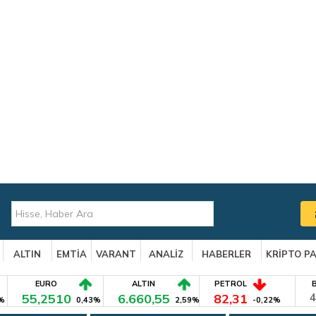
ALTIN
EMTİA
VARANT
ANALİZ
HABERLER
KRİPTO P
EURO
ALTIN
PETROL
55,2510
6.660,55
82,31
4
%
0,43%
2,59%
-0,22%