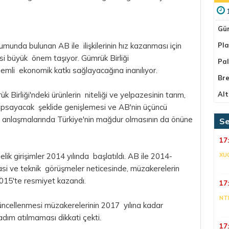
Gü
umunda bulunan AB ile ilişkilerinin hız kazanması için
Pla
si büyük önem taşıyor. Gümrük Birliği
Pa
önemli ekonomik katkı sağlayacağına inanılıyor.
Bre
 Birliği'ndeki ürünlerin niteliği ve yelpazesinin tarım,
Alt
 kapsayacak şeklide genişlemesi ve AB'nin üçüncü
t anlaşmalarında Türkiye'nin mağdur olmasının da önüne
Se
17
lik girişimler 2014 yılında başlatıldı. AB ile 2014-
XU
yasi ve teknik görüşmeler neticesinde, müzakerelerin
2015'te resmiyet kazandı.
17
NT
üncellenmesi müzakerelerinin 2017 yılına kadar
dım atılmaması dikkati çekti.
17