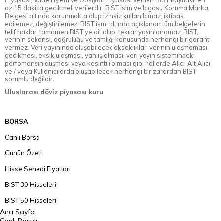
Piyasası, Vadeli İşlem ve Opsiyon Piyasası verileri BIST kaynaklı en
az 15 dakika gecikmeli verilerdir. BIST isim ve logosu Koruma Marka
Belgesi altında korunmakta olup izinsiz kullanılamaz, iktibas
edilemez, değiştirilemez. BIST ismi altında açıklanan tüm belgelerin
telif hakları tamamen BIST'ye ait olup, tekrar yayınlanamaz. BIST,
verinin sekansı, doğruluğu ve tamlığı konusunda herhangi bir garanti
vermez. Veri yayınında oluşabilecek aksaklıklar, verinin ulaşmaması,
gecikmesi, eksik ulaşması, yanlış olması, veri yayın sistemindeki
perfomansın düşmesi veya kesintili olması gibi hallerde Alıcı, Alt Alıcı
ve / veya Kullanıcılarda oluşabilecek herhangi bir zarardan BIST
sorumlu değildir.
Uluslarası döviz piyasası kuru
BORSA
Canlı Borsa
Günün Özeti
Hisse Senedi Fiyatları
BIST 30 Hisseleri
BIST 50 Hisseleri
Ana Sayfa
BIST 100 Hisseleri
Canlı Borsa