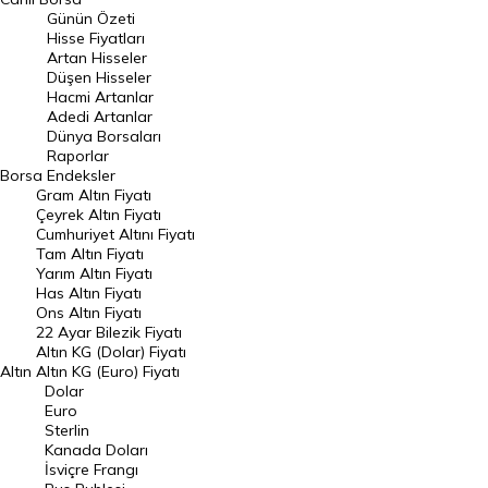
Günün Özeti
En Çok Artan Hisseler
Hisse Fiyatları
Artan Hisseler
En Çok Düşen Hisseler
Düşen Hisseler
Hacmi Artanlar
Hacmi Artanlar
Adedi Artanlar
Geçmiş Kapanışlar
Dünya Borsaları
Raporlar
Dünya Borsaları
Borsa
Endeksler
Gram Altın Fiyatı
Raporlar
Çeyrek Altın Fiyatı
Endeksler
Cumhuriyet Altını Fiyatı
Tam Altın Fiyatı
Yarım Altın Fiyatı
DÖVİZ
Has Altın Fiyatı
Ons Altın Fiyatı
Döviz Kuru
22 Ayar Bilezik Fiyatı
Dolar Kuru
Altın KG (Dolar) Fiyatı
Altın
Altın KG (Euro) Fiyatı
Euro Kuru
Dolar
Euro
Pound Kuru
Sterlin
Kanada Doları
Frank Kuru
İsviçre Frangı