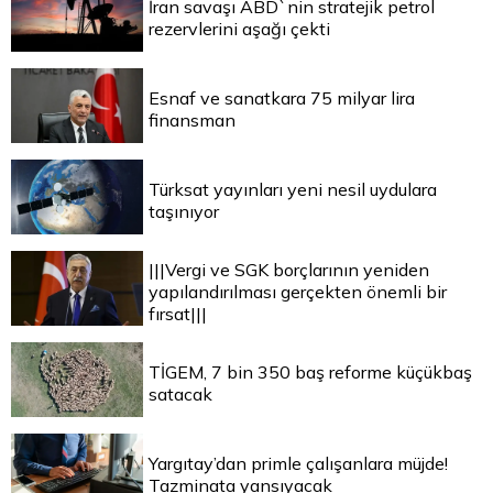
İran savaşı ABD`nin stratejik petrol
rezervlerini aşağı çekti
Esnaf ve sanatkara 75 milyar lira
finansman
Türksat yayınları yeni nesil uydulara
taşınıyor
|||Vergi ve SGK borçlarının yeniden
yapılandırılması gerçekten önemli bir
fırsat|||
TİGEM, 7 bin 350 baş reforme küçükbaş
satacak
Yargıtay’dan primle çalışanlara müjde!
Tazminata yansıyacak