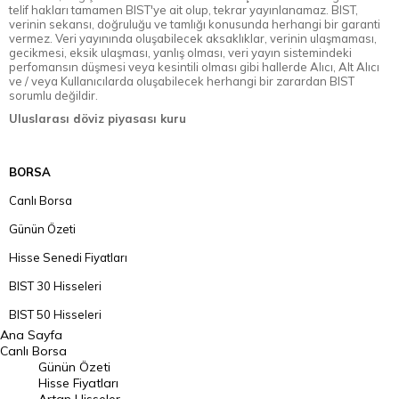
telif hakları tamamen BIST'ye ait olup, tekrar yayınlanamaz. BIST,
verinin sekansı, doğruluğu ve tamlığı konusunda herhangi bir garanti
vermez. Veri yayınında oluşabilecek aksaklıklar, verinin ulaşmaması,
gecikmesi, eksik ulaşması, yanlış olması, veri yayın sistemindeki
perfomansın düşmesi veya kesintili olması gibi hallerde Alıcı, Alt Alıcı
ve / veya Kullanıcılarda oluşabilecek herhangi bir zarardan BIST
sorumlu değildir.
Uluslarası döviz piyasası kuru
BORSA
Canlı Borsa
Günün Özeti
Hisse Senedi Fiyatları
BIST 30 Hisseleri
BIST 50 Hisseleri
Ana Sayfa
BIST 100 Hisseleri
Canlı Borsa
Günün Özeti
En Çok Artan Hisseler
Hisse Fiyatları