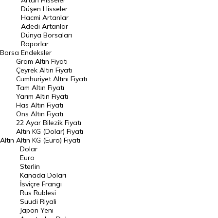
Artan Hisseler
En Çok Düşen Hisseler
Düşen Hisseler
Hacmi Artanlar
Hacmi Artanlar
Adedi Artanlar
Geçmiş Kapanışlar
Dünya Borsaları
Raporlar
Dünya Borsaları
Borsa
Endeksler
Gram Altın Fiyatı
Raporlar
Çeyrek Altın Fiyatı
Endeksler
Cumhuriyet Altını Fiyatı
Tam Altın Fiyatı
Yarım Altın Fiyatı
DÖVİZ
Has Altın Fiyatı
Ons Altın Fiyatı
Döviz Kuru
22 Ayar Bilezik Fiyatı
Dolar Kuru
Altın KG (Dolar) Fiyatı
Altın
Altın KG (Euro) Fiyatı
Euro Kuru
Dolar
Euro
Pound Kuru
Sterlin
Kanada Doları
Frank Kuru
İsviçre Frangı
Riyal Kuru
Rus Rublesi
Suudi Riyali
Avustralya Doları
Japon Yeni