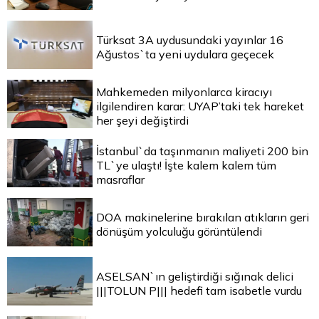
Türksat 3A uydusundaki yayınlar 16
Ağustos`ta yeni uydulara geçecek
Mahkemeden milyonlarca kiracıyı
ilgilendiren karar: UYAP’taki tek hareket
her şeyi değiştirdi
İstanbul`da taşınmanın maliyeti 200 bin
TL`ye ulaştı! İşte kalem kalem tüm
masraflar
DOA makinelerine bırakılan atıkların geri
dönüşüm yolculuğu görüntülendi
ASELSAN`ın geliştirdiği sığınak delici
|||TOLUN P||| hedefi tam isabetle vurdu