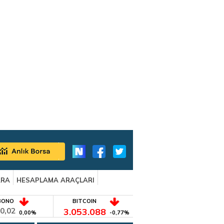
ARA
HESAPLAMA ARAÇLARI
BONO
BITCOIN
0,02
3.053.088
0,00%
-0,77%