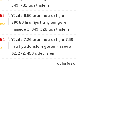
549, 781 adet işlem
:55
Yüzde 8.60 oranında artışla
290.50 lira fiyatla işlem gören
GAZ
hissede 3, 049, 328 adet işlem
:54
Yüzde 7.26 oranında artışla 7.39
lira fiyatla işlem gören hissede
FO
62, 272, 450 adet işlem
daha fazla