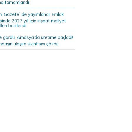
a tamamlandı
i Gazete`de yayımlandı! Emlak
sinde 2027 yılı için inşaat maliyet
leri belirlendi
de gördü, Amasya’da üretime başladı!
daşın ulaşım sıkıntısını çözdü