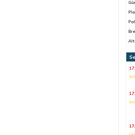
Gü
Pla
Pa
Bre
Alt
Se
17
XU
17
XU
17
DNI