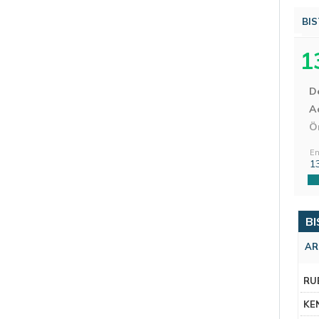
BIS
1
D
Aç
Ö
En
1
BI
AR
RU
KE