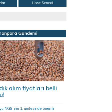
adar
Hisse Senedi
manpara Gündemi
dık alım fiyatları belli
u!
yu NGS`nin 1. ünitesinde önemli