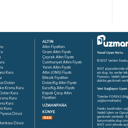
ALTIN
ru
Altın Fiyatları
ru
Gram Altın Fiyatı
Yasal Uyarı Notu
u
Çeyrek Altın Fiyatı
© BİST Verileri Forek
uru
Cumhuriyet Altını Fiyatı
ru
Yarım Altın Fiyatı
BIST piyasalarında ol
esi Kuru
Altın (ONS) Fiyatı
ait olup, bu veriler 
Piyasası, Vadeli İşle
u
Bilezik Fiyatları
dakika gecikmeli veril
ya Doları
Dolar/Kg Altın Fiyatı
ka Kronu Kuru
Euro/Kg Altın Fiyatı
Veri Sağlayıcı Uyar
oları Kuru
Kapalı Çarşı Altın
*(Veriler FOREKS Bilg
Fiyatları
ronu Kuru
sağlanmaktadır)
onu Kuru
UZMANPARA
ni Kuru
Foreks tarafından sa
KÜNYE
Vadeli İşlem ve Opsiy
Piyasa Döviz
gecikmeli verilerdir.
korunmakta olup izins
Bankası Döviz
BIST ismi altında açı