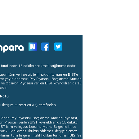
s tarafından 15 dakika gecikmeli sağlanmaktadır.
uşan tüm verilere ait telif hakları tamamen BIST'e
tekrar yayınlanamaz. Pay Piyasası, Borçlanma Araçları
m ve Opsiyon Piyasası verileri BIST kaynaklı en az 15
erdir.
ı Notu
i İletişim Hizmetleri A.Ş. tarafından
ğlanan Pay Piyasası, Borçlanma Araçları Piyasası,
on Piyasası verileri BIST kaynaklı en az 15 dakika
 BIST isim ve logosu Koruma Marka Belgesi altında
iz kullanılamaz, iktibas edilemez, değiştirilemez.
klanan tüm belgelerin telif hakları tamamen BIST'ye