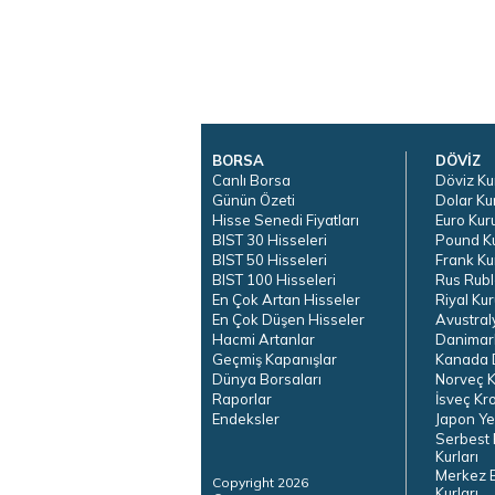
BORSA
DÖVİZ
Canlı Borsa
Döviz Ku
Günün Özeti
Dolar Ku
Hisse Senedi Fiyatları
Euro Kur
BIST 30 Hisseleri
Pound K
BIST 50 Hisseleri
Frank Ku
BIST 100 Hisseleri
Rus Rubl
En Çok Artan Hisseler
Riyal Kur
En Çok Düşen Hisseler
Avustral
Hacmi Artanlar
Danimar
Geçmiş Kapanışlar
Kanada D
Dünya Borsaları
Norveç K
Raporlar
İsveç Kr
Endeksler
Japon Ye
Serbest 
Kurları
Merkez 
Copyright 2026
Kurları