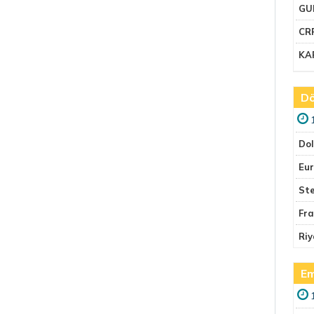
GU
CR
KA
Dö
Do
Eu
Ste
Fr
Riy
Em