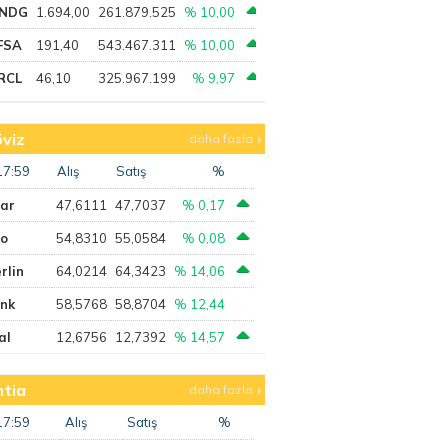
NDG
1.694,00
261.879.525
% 10,00
FSA
191,40
543.467.311
% 10,00
RCL
46,10
325.967.199
% 9,97
viz
daha fazla
17:59
Alış
Satış
%
lar
47,6111
47,7037
% 0,17
ro
54,8310
55,0584
% 0,08
rlin
64,0214
64,3423
% 14,06
ank
58,5768
58,8704
% 12,44
al
12,6756
12,7392
% 14,57
tia
daha fazla
17:59
Alış
Satış
%