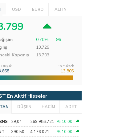
T
USD
EURO
ALTIN
3.799
eğişim
:
0,70%
|
96
ılış
:
13.729
nceki Kapanış
: 13.703
 Düşük
En Yüksek
3.668
13.805
ST En Aktif Hisseler
TAN
DÜŞEN
HACİM
ADET
BNS
29,04
269.986.721
% 10,00
NT
390,50
4.176.021
% 10,00