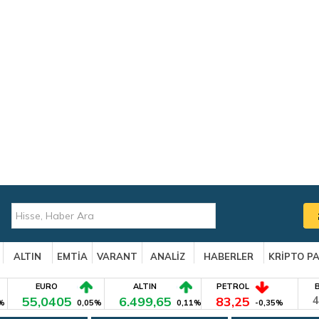
ALTIN
EMTİA
VARANT
ANALİZ
HABERLER
KRİPTO P
EURO
ALTIN
PETROL
55,0405
6.499,65
83,25
4
%
0,05%
0,11%
-0,35%