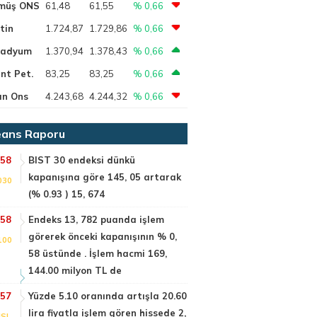
müş ONS
61,48
61,55
% 0,66
tin
1.724,87
1.729,86
% 0,66
ladyum
1.370,94
1.378,43
% 0,66
nt Pet.
83,25
83,25
% 0,66
ın Ons
4.243,68
4.244,32
% 0,66
ans Raporu
:58
BIST 30 endeksi dünkü
kapanışına göre 145, 05 artarak
030
(% 0.93 ) 15, 674
:58
Endeks 13, 782 puanda işlem
görerek önceki kapanışının % 0,
100
58 üstünde . İşlem hacmi 169,
144.00 milyon TL de
:57
Yüzde 5.10 oranında artışla 20.60
lira fiyatla işlem gören hissede 2,
SI