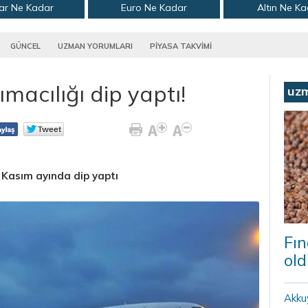
ar Ne Kadar
Euro Ne Kadar
Altın Ne K
GÜNCEL
UZMAN YORUMLARI
PİYASA TAKVİMİ
macılığı dip yaptı!
uz
 Kasım ayında dip yaptı
Fın
old
Akku