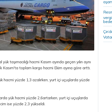
aşam
Resm
vergi
bedel
Çin’
Vatan
l yük taşımacılığı hacmi Kasım ayında geçen yılın aynı
k Kasım'ta toplam kargo hacmi Ekim ayına göre arttı.
k hacmi yüzde 1,3 azalırken, yurt içi uçuşlarda yüzde
şlarda yük hacmi yüzde 2,6artarken, yurt içi uçuşlarda
im ise yüzde 2,3 yükseldi.