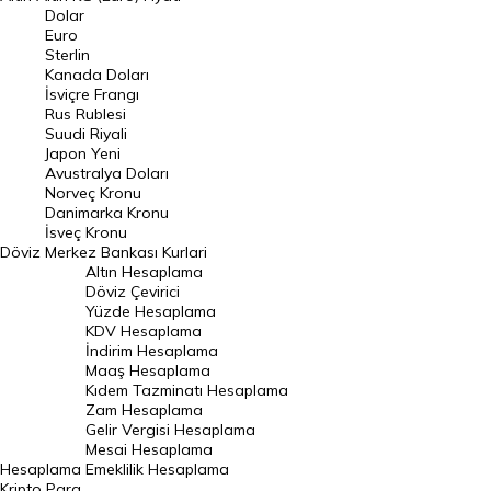
Euro Kuru
Dolar
Euro
Pound Kuru
Sterlin
Kanada Doları
Frank Kuru
İsviçre Frangı
Riyal Kuru
Rus Rublesi
Suudi Riyali
Avustralya Doları
Japon Yeni
Avustralya Doları
Danimarka Kronu Kuru
Norveç Kronu
Danimarka Kronu
Kanada Doları Kuru
İsveç Kronu
Döviz
Merkez Bankası Kurlari
Norveç Kronu Kuru
Altın Hesaplama
İsveç Kronu Kuru
Döviz Çevirici
Yüzde Hesaplama
Japon Yeni Kuru
KDV Hesaplama
İndirim Hesaplama
Serbest Piyasa Döviz Kurları
Maaş Hesaplama
Kıdem Tazminatı Hesaplama
Merkez Bankası Döviz Kurları
Zam Hesaplama
Gelir Vergisi Hesaplama
ALTIN
Mesai Hesaplama
Hesaplama
Emeklilik Hesaplama
Altın Fiyatları
Kripto Para