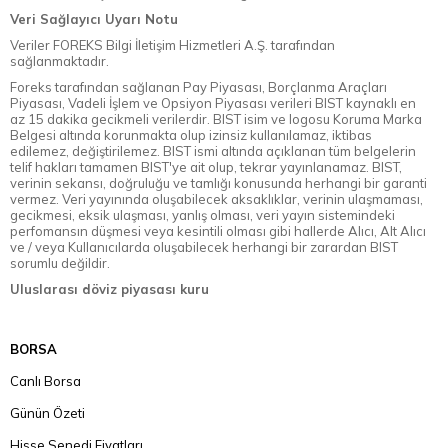
Veri Sağlayıcı Uyarı Notu
Veriler FOREKS Bilgi İletişim Hizmetleri A.Ş. tarafından
sağlanmaktadır.
Foreks tarafından sağlanan Pay Piyasası, Borçlanma Araçları
Piyasası, Vadeli İşlem ve Opsiyon Piyasası verileri BIST kaynaklı en
az 15 dakika gecikmeli verilerdir. BIST isim ve logosu Koruma Marka
Belgesi altında korunmakta olup izinsiz kullanılamaz, iktibas
edilemez, değiştirilemez. BIST ismi altında açıklanan tüm belgelerin
telif hakları tamamen BIST'ye ait olup, tekrar yayınlanamaz. BIST,
verinin sekansı, doğruluğu ve tamlığı konusunda herhangi bir garanti
vermez. Veri yayınında oluşabilecek aksaklıklar, verinin ulaşmaması,
gecikmesi, eksik ulaşması, yanlış olması, veri yayın sistemindeki
perfomansın düşmesi veya kesintili olması gibi hallerde Alıcı, Alt Alıcı
ve / veya Kullanıcılarda oluşabilecek herhangi bir zarardan BIST
sorumlu değildir.
Uluslarası döviz piyasası kuru
BORSA
Canlı Borsa
Günün Özeti
Hisse Senedi Fiyatları