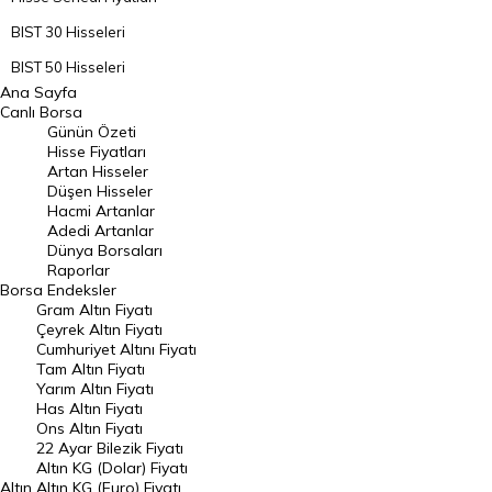
BIST 30 Hisseleri
BIST 50 Hisseleri
Ana Sayfa
BIST 100 Hisseleri
Canlı Borsa
Günün Özeti
En Çok Artan Hisseler
Hisse Fiyatları
Artan Hisseler
En Çok Düşen Hisseler
Düşen Hisseler
Hacmi Artanlar
Hacmi Artanlar
Adedi Artanlar
Geçmiş Kapanışlar
Dünya Borsaları
Raporlar
Dünya Borsaları
Borsa
Endeksler
Gram Altın Fiyatı
Raporlar
Çeyrek Altın Fiyatı
Endeksler
Cumhuriyet Altını Fiyatı
Tam Altın Fiyatı
Yarım Altın Fiyatı
DÖVİZ
Has Altın Fiyatı
Ons Altın Fiyatı
Döviz Kuru
22 Ayar Bilezik Fiyatı
Dolar Kuru
Altın KG (Dolar) Fiyatı
Altın
Altın KG (Euro) Fiyatı