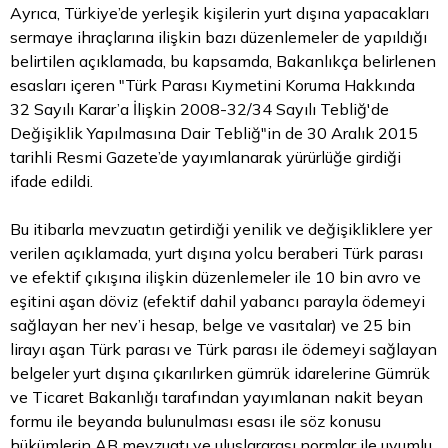
Ayrıca, Türkiye’de yerleşik kişilerin yurt dışına yapacakları
sermaye ihraçlarına ilişkin bazı düzenlemeler de yapıldığı
belirtilen açıklamada, bu kapsamda, Bakanlıkça belirlenen
esasları içeren "Türk Parası Kıymetini Koruma Hakkında
32 Sayılı Karar’a İlişkin 2008-32/34 Sayılı Tebliğ'de
Değişiklik Yapılmasına Dair Tebliğ"in de 30 Aralık 2015
tarihli Resmi Gazete’de yayımlanarak yürürlüğe girdiği
ifade edildi.
Bu itibarla mevzuatın getirdiği yenilik ve değişikliklere yer
verilen açıklamada, yurt dışına yolcu beraberi Türk parası
ve efektif çıkışına ilişkin düzenlemeler ile 10 bin avro ve
eşitini aşan
döviz
(efektif dahil yabancı parayla ödemeyi
sağlayan her nev’i hesap, belge ve vasıtalar) ve 25 bin
lirayı aşan Türk parası ve Türk parası ile ödemeyi sağlayan
belgeler yurt dışına çıkarılırken gümrük idarelerine Gümrük
ve Ticaret Bakanlığı tarafından yayımlanan nakit beyan
formu ile beyanda bulunulması esası ile söz konusu
hükümlerin AB mevzuatı ve uluslararası normlar ile uyumlu