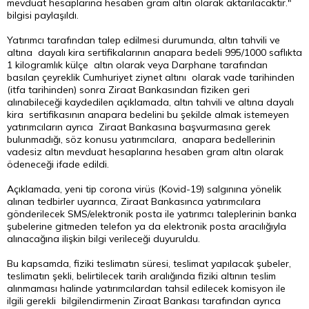
mevduat hesaplarına hesaben gram altın olarak aktarılacaktır."
bilgisi paylaşıldı.
Yatırımcı tarafından talep edilmesi durumunda, altın tahvili ve
altına dayalı kira sertifikalarının anapara bedeli 995/1000 saflıkta
1 kilogramlık külçe altın olarak veya Darphane tarafından
basılan çeyreklik Cumhuriyet ziynet altını olarak vade tarihinden
(itfa tarihinden) sonra Ziraat Bankasından fiziken geri
alınabileceği kaydedilen açıklamada, altın tahvili ve altına dayalı
kira sertifikasının anapara bedelini bu şekilde almak istemeyen
yatırımcıların ayrıca Ziraat Bankasına başvurmasına gerek
bulunmadığı, söz konusu yatırımcılara, anapara bedellerinin
vadesiz altın mevduat hesaplarına hesaben gram altın olarak
ödeneceği ifade edildi.
Açıklamada, yeni tip corona virüs (Kovid-19) salgınına yönelik
alınan tedbirler uyarınca, Ziraat Bankasınca yatırımcılara
gönderilecek SMS/elektronik posta ile yatırımcı taleplerinin banka
şubelerine gitmeden telefon ya da elektronik posta aracılığıyla
alınacağına ilişkin bilgi verileceği duyuruldu.
Bu kapsamda, fiziki teslimatın süresi, teslimat yapılacak şubeler,
teslimatın şekli, belirtilecek tarih aralığında fiziki altının teslim
alınmaması halinde yatırımcılardan tahsil edilecek komisyon ile
ilgili gerekli bilgilendirmenin Ziraat Bankası tarafından ayrıca