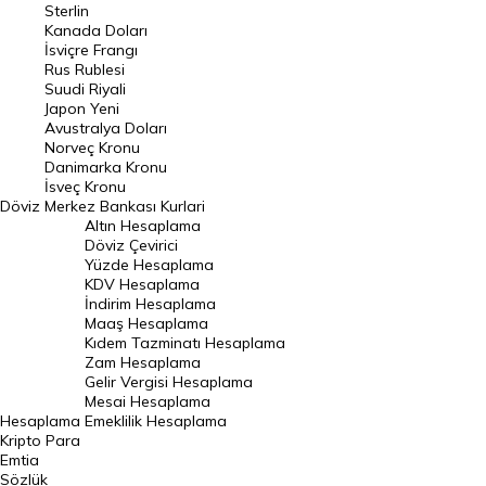
Sterlin
Kanada Doları
Frank Kuru
İsviçre Frangı
Riyal Kuru
Rus Rublesi
Suudi Riyali
Avustralya Doları
Japon Yeni
Avustralya Doları
Danimarka Kronu Kuru
Norveç Kronu
Danimarka Kronu
Kanada Doları Kuru
İsveç Kronu
Döviz
Merkez Bankası Kurlari
Norveç Kronu Kuru
Altın Hesaplama
İsveç Kronu Kuru
Döviz Çevirici
Yüzde Hesaplama
Japon Yeni Kuru
KDV Hesaplama
İndirim Hesaplama
Serbest Piyasa Döviz Kurları
Maaş Hesaplama
Kıdem Tazminatı Hesaplama
Merkez Bankası Döviz Kurları
Zam Hesaplama
Gelir Vergisi Hesaplama
ALTIN
Mesai Hesaplama
Hesaplama
Emeklilik Hesaplama
Altın Fiyatları
Kripto Para
Emtia
Gram Altın Fiyatı
Sözlük