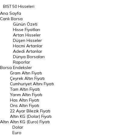
BIST 50 Hisseleri
Ana Sayfa
BIST 100 Hisseleri
Canlı Borsa
Günün Özeti
En Çok Artan Hisseler
Hisse Fiyatları
Artan Hisseler
En Çok Düşen Hisseler
Düşen Hisseler
Hacmi Artanlar
Hacmi Artanlar
Adedi Artanlar
Geçmiş Kapanışlar
Dünya Borsaları
Raporlar
Dünya Borsaları
Borsa
Endeksler
Gram Altın Fiyatı
Raporlar
Çeyrek Altın Fiyatı
Endeksler
Cumhuriyet Altını Fiyatı
Tam Altın Fiyatı
Yarım Altın Fiyatı
DÖVİZ
Has Altın Fiyatı
Ons Altın Fiyatı
Döviz Kuru
22 Ayar Bilezik Fiyatı
Dolar Kuru
Altın KG (Dolar) Fiyatı
Altın
Altın KG (Euro) Fiyatı
Euro Kuru
Dolar
Euro
Pound Kuru