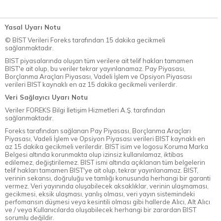
Yasal Uyarı Notu
© BİST Verileri Foreks tarafından 15 dakika gecikmeli
sağlanmaktadır.
BIST piyasalarında oluşan tüm verilere ait telif hakları tamamen
BIST'e ait olup, bu veriler tekrar yayınlanamaz. Pay Piyasası,
Borçlanma Araçları Piyasası, Vadeli İşlem ve Opsiyon Piyasası
verileri BIST kaynaklı en az 15 dakika gecikmeli verilerdir.
Veri Sağlayıcı Uyarı Notu
Veriler FOREKS Bilgi İletişim Hizmetleri A.Ş. tarafından
sağlanmaktadır.
Foreks tarafından sağlanan Pay Piyasası, Borçlanma Araçları
Piyasası, Vadeli İşlem ve Opsiyon Piyasası verileri BIST kaynaklı en
az 15 dakika gecikmeli verilerdir. BIST isim ve logosu Koruma Marka
Belgesi altında korunmakta olup izinsiz kullanılamaz, iktibas
edilemez, değiştirilemez. BIST ismi altında açıklanan tüm belgelerin
telif hakları tamamen BIST'ye ait olup, tekrar yayınlanamaz. BIST,
verinin sekansı, doğruluğu ve tamlığı konusunda herhangi bir garanti
vermez. Veri yayınında oluşabilecek aksaklıklar, verinin ulaşmaması,
gecikmesi, eksik ulaşması, yanlış olması, veri yayın sistemindeki
perfomansın düşmesi veya kesintili olması gibi hallerde Alıcı, Alt Alıcı
ve / veya Kullanıcılarda oluşabilecek herhangi bir zarardan BIST
sorumlu değildir.