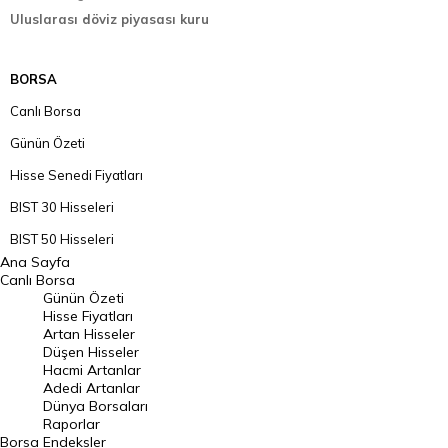
Uluslarası döviz piyasası kuru
BORSA
Canlı Borsa
Günün Özeti
Hisse Senedi Fiyatları
BIST 30 Hisseleri
BIST 50 Hisseleri
Ana Sayfa
BIST 100 Hisseleri
Canlı Borsa
Günün Özeti
En Çok Artan Hisseler
Hisse Fiyatları
Artan Hisseler
En Çok Düşen Hisseler
Düşen Hisseler
Hacmi Artanlar
Hacmi Artanlar
Adedi Artanlar
Geçmiş Kapanışlar
Dünya Borsaları
Raporlar
Dünya Borsaları
Borsa
Endeksler