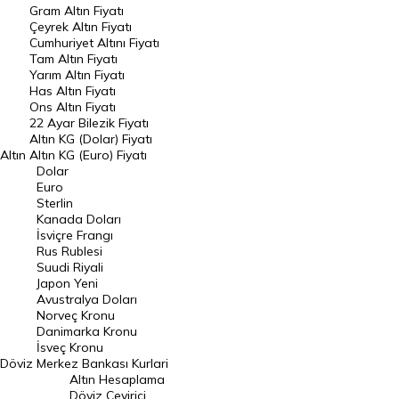
Gram Altın Fiyatı
Raporlar
Çeyrek Altın Fiyatı
Endeksler
Cumhuriyet Altını Fiyatı
Tam Altın Fiyatı
Yarım Altın Fiyatı
DÖVİZ
Has Altın Fiyatı
Ons Altın Fiyatı
Döviz Kuru
22 Ayar Bilezik Fiyatı
Dolar Kuru
Altın KG (Dolar) Fiyatı
Altın
Altın KG (Euro) Fiyatı
Euro Kuru
Dolar
Euro
Pound Kuru
Sterlin
Kanada Doları
Frank Kuru
İsviçre Frangı
Riyal Kuru
Rus Rublesi
Suudi Riyali
Avustralya Doları
Japon Yeni
Avustralya Doları
Danimarka Kronu Kuru
Norveç Kronu
Danimarka Kronu
Kanada Doları Kuru
İsveç Kronu
Döviz
Merkez Bankası Kurlari
Norveç Kronu Kuru
Altın Hesaplama
İsveç Kronu Kuru
Döviz Çevirici