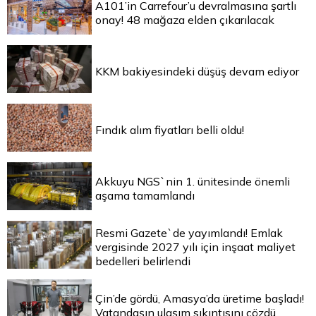
A101’in Carrefour’u devralmasına şartlı
onay! 48 mağaza elden çıkarılacak
KKM bakiyesindeki düşüş devam ediyor
Fındık alım fiyatları belli oldu!
Akkuyu NGS`nin 1. ünitesinde önemli
aşama tamamlandı
Resmi Gazete`de yayımlandı! Emlak
vergisinde 2027 yılı için inşaat maliyet
bedelleri belirlendi
Çin’de gördü, Amasya’da üretime başladı!
Vatandaşın ulaşım sıkıntısını çözdü