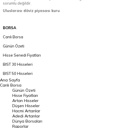
sorumlu değildir.
Uluslarası döviz piyasası kuru
BORSA
Canlı Borsa
Günün Özeti
Hisse Senedi Fiyatları
BIST 30 Hisseleri
BIST 50 Hisseleri
Ana Sayfa
BIST 100 Hisseleri
Canlı Borsa
Günün Özeti
En Çok Artan Hisseler
Hisse Fiyatları
Artan Hisseler
En Çok Düşen Hisseler
Düşen Hisseler
Hacmi Artanlar
Hacmi Artanlar
Adedi Artanlar
Geçmiş Kapanışlar
Dünya Borsaları
Raporlar