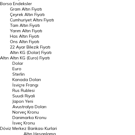
Dünya Borsaları
Borsa
Endeksler
Gram Altın Fiyatı
Raporlar
Çeyrek Altın Fiyatı
Endeksler
Cumhuriyet Altını Fiyatı
Tam Altın Fiyatı
Yarım Altın Fiyatı
DÖVİZ
Has Altın Fiyatı
Ons Altın Fiyatı
Döviz Kuru
22 Ayar Bilezik Fiyatı
Dolar Kuru
Altın KG (Dolar) Fiyatı
Altın
Altın KG (Euro) Fiyatı
Euro Kuru
Dolar
Euro
Pound Kuru
Sterlin
Kanada Doları
Frank Kuru
İsviçre Frangı
Riyal Kuru
Rus Rublesi
Suudi Riyali
Avustralya Doları
Japon Yeni
Avustralya Doları
Danimarka Kronu Kuru
Norveç Kronu
Danimarka Kronu
Kanada Doları Kuru
İsveç Kronu
Döviz
Merkez Bankası Kurlari
Norveç Kronu Kuru
Altın Hesaplama