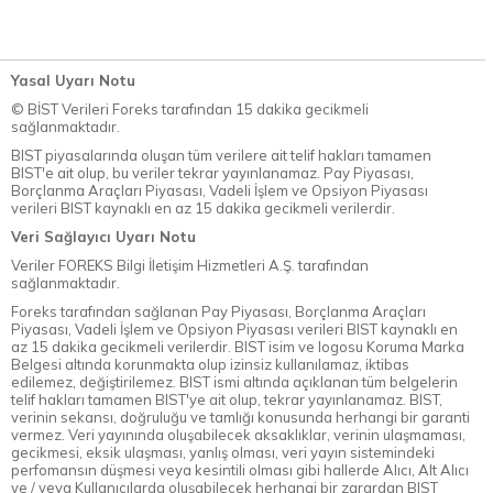
Yasal Uyarı Notu
© BİST Verileri Foreks tarafından 15 dakika gecikmeli
sağlanmaktadır.
BIST piyasalarında oluşan tüm verilere ait telif hakları tamamen
BIST'e ait olup, bu veriler tekrar yayınlanamaz. Pay Piyasası,
Borçlanma Araçları Piyasası, Vadeli İşlem ve Opsiyon Piyasası
verileri BIST kaynaklı en az 15 dakika gecikmeli verilerdir.
Veri Sağlayıcı Uyarı Notu
Veriler FOREKS Bilgi İletişim Hizmetleri A.Ş. tarafından
sağlanmaktadır.
Foreks tarafından sağlanan Pay Piyasası, Borçlanma Araçları
Piyasası, Vadeli İşlem ve Opsiyon Piyasası verileri BIST kaynaklı en
az 15 dakika gecikmeli verilerdir. BIST isim ve logosu Koruma Marka
Belgesi altında korunmakta olup izinsiz kullanılamaz, iktibas
edilemez, değiştirilemez. BIST ismi altında açıklanan tüm belgelerin
telif hakları tamamen BIST'ye ait olup, tekrar yayınlanamaz. BIST,
verinin sekansı, doğruluğu ve tamlığı konusunda herhangi bir garanti
vermez. Veri yayınında oluşabilecek aksaklıklar, verinin ulaşmaması,
gecikmesi, eksik ulaşması, yanlış olması, veri yayın sistemindeki
perfomansın düşmesi veya kesintili olması gibi hallerde Alıcı, Alt Alıcı
ve / veya Kullanıcılarda oluşabilecek herhangi bir zarardan BIST