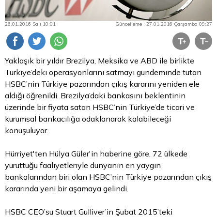
26.01.2016 Salı 10:01
Güncelleme : 27.01.2016 Çarşamba 09:27
Yaklaşık bir yıldır Brezilya, Meksika ve ABD ile birlikte
Türkiye’deki operasyonlarını satmayı gündeminde tutan
HSBC’nin Türkiye pazarından çıkış kararını yeniden ele
aldığı öğrenildi. Brezilya’daki bankasını beklentinin
üzerinde bir fiyata satan HSBC’nin Türkiye’de ticari ve
kurumsal bankacılığa odaklanarak kalabileceği
konuşuluyor.
Hürriyet'ten Hülya Güler'in haberine göre, 72 ülkede
yürüttüğü faaliyetleriyle dünyanın en yaygın
bankalarından biri olan HSBC’nin Türkiye pazarından çıkış
kararında yeni bir aşamaya gelindi.
HSBC CEO’su Stuart Gulliver’in Şubat 2015’teki