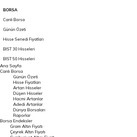
BORSA
Canlı Borsa
Günün Özeti
Hisse Senedi Fiyatları
BIST 30 Hisseleri
BIST 50 Hisseleri
Ana Sayfa
BIST 100 Hisseleri
Canlı Borsa
Günün Özeti
En Çok Artan Hisseler
Hisse Fiyatları
Artan Hisseler
En Çok Düşen Hisseler
Düşen Hisseler
Hacmi Artanlar
Hacmi Artanlar
Adedi Artanlar
Geçmiş Kapanışlar
Dünya Borsaları
Raporlar
Dünya Borsaları
Borsa
Endeksler
Gram Altın Fiyatı
Raporlar
Çeyrek Altın Fiyatı