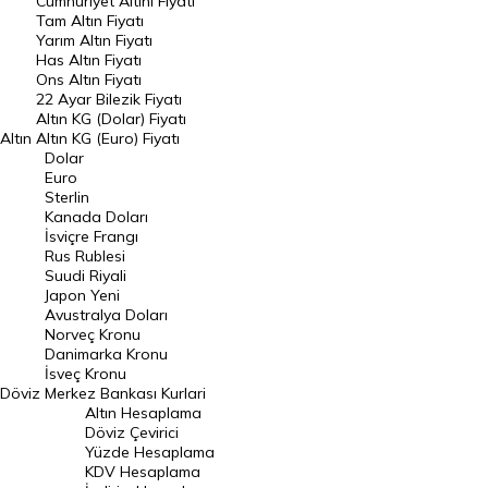
Endeksler
Cumhuriyet Altını Fiyatı
Tam Altın Fiyatı
Yarım Altın Fiyatı
DÖVİZ
Has Altın Fiyatı
Ons Altın Fiyatı
Döviz Kuru
22 Ayar Bilezik Fiyatı
Dolar Kuru
Altın KG (Dolar) Fiyatı
Altın
Altın KG (Euro) Fiyatı
Euro Kuru
Dolar
Euro
Pound Kuru
Sterlin
Kanada Doları
Frank Kuru
İsviçre Frangı
Riyal Kuru
Rus Rublesi
Suudi Riyali
Avustralya Doları
Japon Yeni
Avustralya Doları
Danimarka Kronu Kuru
Norveç Kronu
Danimarka Kronu
Kanada Doları Kuru
İsveç Kronu
Döviz
Merkez Bankası Kurlari
Norveç Kronu Kuru
Altın Hesaplama
İsveç Kronu Kuru
Döviz Çevirici
Yüzde Hesaplama
Japon Yeni Kuru
KDV Hesaplama