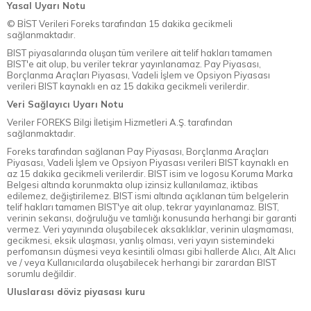
Yasal Uyarı Notu
© BİST Verileri Foreks tarafından 15 dakika gecikmeli
sağlanmaktadır.
BIST piyasalarında oluşan tüm verilere ait telif hakları tamamen
BIST'e ait olup, bu veriler tekrar yayınlanamaz. Pay Piyasası,
Borçlanma Araçları Piyasası, Vadeli İşlem ve Opsiyon Piyasası
verileri BIST kaynaklı en az 15 dakika gecikmeli verilerdir.
Veri Sağlayıcı Uyarı Notu
Veriler FOREKS Bilgi İletişim Hizmetleri A.Ş. tarafından
sağlanmaktadır.
Foreks tarafından sağlanan Pay Piyasası, Borçlanma Araçları
Piyasası, Vadeli İşlem ve Opsiyon Piyasası verileri BIST kaynaklı en
az 15 dakika gecikmeli verilerdir. BIST isim ve logosu Koruma Marka
Belgesi altında korunmakta olup izinsiz kullanılamaz, iktibas
edilemez, değiştirilemez. BIST ismi altında açıklanan tüm belgelerin
telif hakları tamamen BIST'ye ait olup, tekrar yayınlanamaz. BIST,
verinin sekansı, doğruluğu ve tamlığı konusunda herhangi bir garanti
vermez. Veri yayınında oluşabilecek aksaklıklar, verinin ulaşmaması,
gecikmesi, eksik ulaşması, yanlış olması, veri yayın sistemindeki
perfomansın düşmesi veya kesintili olması gibi hallerde Alıcı, Alt Alıcı
ve / veya Kullanıcılarda oluşabilecek herhangi bir zarardan BIST
sorumlu değildir.
Uluslarası döviz piyasası kuru