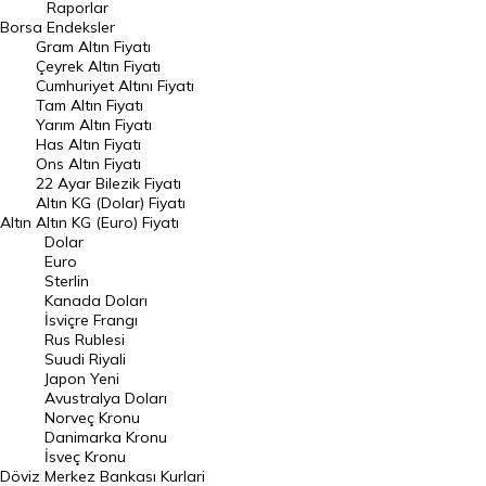
Raporlar
Dünya Borsaları
Borsa
Endeksler
Gram Altın Fiyatı
Raporlar
Çeyrek Altın Fiyatı
Endeksler
Cumhuriyet Altını Fiyatı
Tam Altın Fiyatı
Yarım Altın Fiyatı
DÖVİZ
Has Altın Fiyatı
Ons Altın Fiyatı
Döviz Kuru
22 Ayar Bilezik Fiyatı
Dolar Kuru
Altın KG (Dolar) Fiyatı
Altın
Altın KG (Euro) Fiyatı
Euro Kuru
Dolar
Euro
Pound Kuru
Sterlin
Kanada Doları
Frank Kuru
İsviçre Frangı
Riyal Kuru
Rus Rublesi
Suudi Riyali
Avustralya Doları
Japon Yeni
Avustralya Doları
Danimarka Kronu Kuru
Norveç Kronu
Danimarka Kronu
Kanada Doları Kuru
İsveç Kronu
Döviz
Merkez Bankası Kurlari
Norveç Kronu Kuru