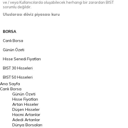
ve / veya Kullanıcılarda oluşabilecek herhangi bir zarardan BIST
sorumlu değildir.
Uluslarası döviz piyasası kuru
BORSA
Canlı Borsa
Günün Özeti
Hisse Senedi Fiyatları
BIST 30 Hisseleri
BIST 50 Hisseleri
Ana Sayfa
BIST 100 Hisseleri
Canlı Borsa
Günün Özeti
En Çok Artan Hisseler
Hisse Fiyatları
Artan Hisseler
En Çok Düşen Hisseler
Düşen Hisseler
Hacmi Artanlar
Hacmi Artanlar
Adedi Artanlar
Geçmiş Kapanışlar
Dünya Borsaları