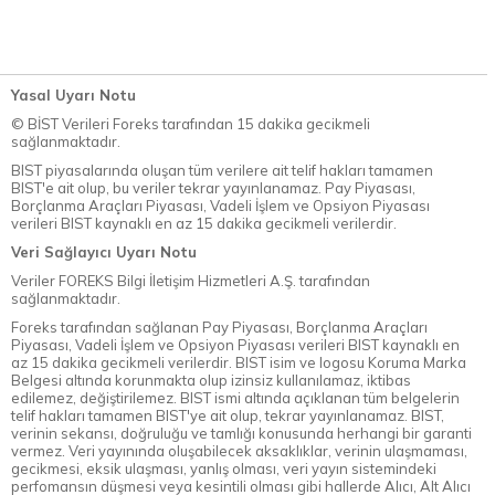
Yasal Uyarı Notu
© BİST Verileri Foreks tarafından 15 dakika gecikmeli
sağlanmaktadır.
BIST piyasalarında oluşan tüm verilere ait telif hakları tamamen
BIST'e ait olup, bu veriler tekrar yayınlanamaz. Pay Piyasası,
Borçlanma Araçları Piyasası, Vadeli İşlem ve Opsiyon Piyasası
verileri BIST kaynaklı en az 15 dakika gecikmeli verilerdir.
Veri Sağlayıcı Uyarı Notu
Veriler FOREKS Bilgi İletişim Hizmetleri A.Ş. tarafından
sağlanmaktadır.
Foreks tarafından sağlanan Pay Piyasası, Borçlanma Araçları
Piyasası, Vadeli İşlem ve Opsiyon Piyasası verileri BIST kaynaklı en
az 15 dakika gecikmeli verilerdir. BIST isim ve logosu Koruma Marka
Belgesi altında korunmakta olup izinsiz kullanılamaz, iktibas
edilemez, değiştirilemez. BIST ismi altında açıklanan tüm belgelerin
telif hakları tamamen BIST'ye ait olup, tekrar yayınlanamaz. BIST,
verinin sekansı, doğruluğu ve tamlığı konusunda herhangi bir garanti
vermez. Veri yayınında oluşabilecek aksaklıklar, verinin ulaşmaması,
gecikmesi, eksik ulaşması, yanlış olması, veri yayın sistemindeki
perfomansın düşmesi veya kesintili olması gibi hallerde Alıcı, Alt Alıcı