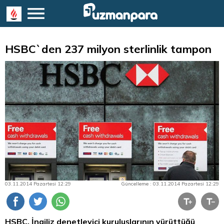
HSBC`den 237 milyon sterlinlik tampon
03.11.2014 Pazartesi 12:29
Güncelleme : 03.11.2014 Pazartesi 12:29
HSBC, İngiliz denetleyici kuruluşlarının yürüttüğü