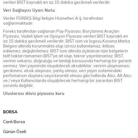
verileri BIST kaynaklı en az 15 dakika gecikmeli verilerdir.
Veri Sağlayıcı Uyarı Notu
Veriler FOREKS Bilgi İletişim Hizmetleri A.Ş. tarafından
sağlanmaktadır.
Foreks tarafından sağlanan Pay Piyasası, Borçlanma Araçları
Piyasası, Vadeli İşlem ve Opsiyon Piyasası verileri BIST kaynaklı en
az 15 dakika gecikmeli verilerdir. BIST isim ve logosu Koruma Marka
Belgesi altında korunmakta olup izinsiz kullanılamaz, iktibas
edilemez, değiştirilemez. BIST ismi altında açıklanan tüm belgelerin
telif hakları tamamen BIST'ye ait olup, tekrar yayınlanamaz. BIST,
verinin sekansı, doğruluğu ve tamlığı konusunda herhangi bir garanti
vermez. Veri yayınında oluşabilecek aksaklıklar, verinin ulaşmaması,
gecikmesi, eksik ulaşması, yanlış olması, veri yayın sistemindeki
perfomansın düşmesi veya kesintili olması gibi hallerde Alıcı, Alt Alıcı
ve / veya Kullanıcılarda oluşabilecek herhangi bir zarardan BIST
sorumlu değildir.
Uluslarası döviz piyasası kuru
BORSA
Canlı Borsa
Günün Özeti