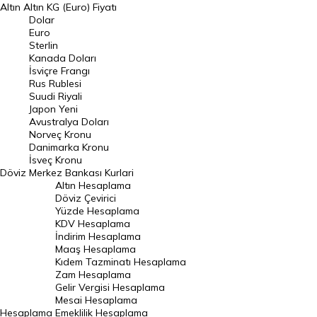
Altın
Altın KG (Euro) Fiyatı
Euro Kuru
Dolar
Euro
Pound Kuru
Sterlin
Kanada Doları
Frank Kuru
İsviçre Frangı
Riyal Kuru
Rus Rublesi
Suudi Riyali
Avustralya Doları
Japon Yeni
Avustralya Doları
Danimarka Kronu Kuru
Norveç Kronu
Danimarka Kronu
Kanada Doları Kuru
İsveç Kronu
Döviz
Merkez Bankası Kurlari
Norveç Kronu Kuru
Altın Hesaplama
İsveç Kronu Kuru
Döviz Çevirici
Yüzde Hesaplama
Japon Yeni Kuru
KDV Hesaplama
İndirim Hesaplama
Serbest Piyasa Döviz Kurları
Maaş Hesaplama
Kıdem Tazminatı Hesaplama
Merkez Bankası Döviz Kurları
Zam Hesaplama
Gelir Vergisi Hesaplama
ALTIN
Mesai Hesaplama
Hesaplama
Emeklilik Hesaplama
Altın Fiyatları