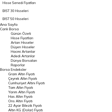
Hisse Senedi Fiyatları
BIST 30 Hisseleri
BIST 50 Hisseleri
Ana Sayfa
BIST 100 Hisseleri
Canlı Borsa
Günün Özeti
En Çok Artan Hisseler
Hisse Fiyatları
Artan Hisseler
En Çok Düşen Hisseler
Düşen Hisseler
Hacmi Artanlar
Hacmi Artanlar
Adedi Artanlar
Geçmiş Kapanışlar
Dünya Borsaları
Raporlar
Dünya Borsaları
Borsa
Endeksler
Gram Altın Fiyatı
Raporlar
Çeyrek Altın Fiyatı
Endeksler
Cumhuriyet Altını Fiyatı
Tam Altın Fiyatı
Yarım Altın Fiyatı
DÖVİZ
Has Altın Fiyatı
Ons Altın Fiyatı
Döviz Kuru
22 Ayar Bilezik Fiyatı
Dolar Kuru
Altın KG (Dolar) Fiyatı