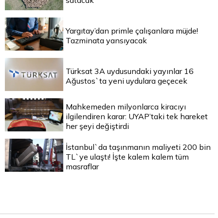
satacak
Yargıtay’dan primle çalışanlara müjde!
Tazminata yansıyacak
Türksat 3A uydusundaki yayınlar 16
Ağustos`ta yeni uydulara geçecek
Mahkemeden milyonlarca kiracıyı
ilgilendiren karar: UYAP’taki tek hareket
her şeyi değiştirdi
İstanbul`da taşınmanın maliyeti 200 bin
TL`ye ulaştı! İşte kalem kalem tüm
masraflar