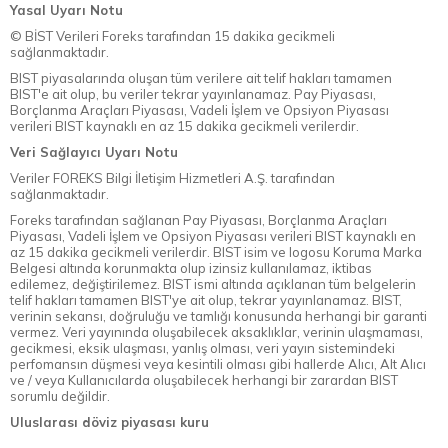
Yasal Uyarı Notu
© BİST Verileri Foreks tarafından 15 dakika gecikmeli
sağlanmaktadır.
BIST piyasalarında oluşan tüm verilere ait telif hakları tamamen
BIST'e ait olup, bu veriler tekrar yayınlanamaz. Pay Piyasası,
Borçlanma Araçları Piyasası, Vadeli İşlem ve Opsiyon Piyasası
verileri BIST kaynaklı en az 15 dakika gecikmeli verilerdir.
Veri Sağlayıcı Uyarı Notu
Veriler FOREKS Bilgi İletişim Hizmetleri A.Ş. tarafından
sağlanmaktadır.
Foreks tarafından sağlanan Pay Piyasası, Borçlanma Araçları
Piyasası, Vadeli İşlem ve Opsiyon Piyasası verileri BIST kaynaklı en
az 15 dakika gecikmeli verilerdir. BIST isim ve logosu Koruma Marka
Belgesi altında korunmakta olup izinsiz kullanılamaz, iktibas
edilemez, değiştirilemez. BIST ismi altında açıklanan tüm belgelerin
telif hakları tamamen BIST'ye ait olup, tekrar yayınlanamaz. BIST,
verinin sekansı, doğruluğu ve tamlığı konusunda herhangi bir garanti
vermez. Veri yayınında oluşabilecek aksaklıklar, verinin ulaşmaması,
gecikmesi, eksik ulaşması, yanlış olması, veri yayın sistemindeki
perfomansın düşmesi veya kesintili olması gibi hallerde Alıcı, Alt Alıcı
ve / veya Kullanıcılarda oluşabilecek herhangi bir zarardan BIST
sorumlu değildir.
Uluslarası döviz piyasası kuru