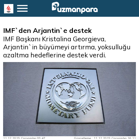
IMF`den Arjantin`e destek
IMF Başkanı Kristalina Georgieva,
Arjantin`in büyümeyi artırma, yoksulluğu
azaltma hedeflerine destek verdi.
11.12.2019 Çarşamba 09:47
Güncelleme : 11.12.2019 Çarşamba 16:11