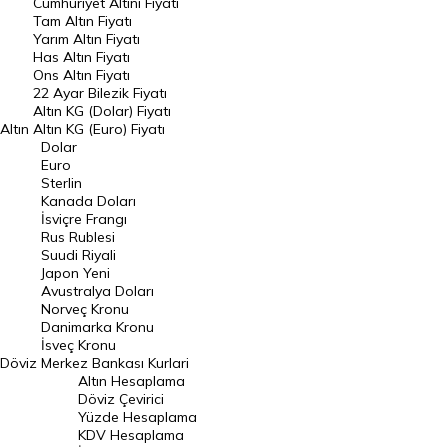
Endeksler
Cumhuriyet Altını Fiyatı
Tam Altın Fiyatı
Yarım Altın Fiyatı
DÖVİZ
Has Altın Fiyatı
Ons Altın Fiyatı
Döviz Kuru
22 Ayar Bilezik Fiyatı
Dolar Kuru
Altın KG (Dolar) Fiyatı
Altın
Altın KG (Euro) Fiyatı
Euro Kuru
Dolar
Euro
Pound Kuru
Sterlin
Kanada Doları
Frank Kuru
İsviçre Frangı
Riyal Kuru
Rus Rublesi
Suudi Riyali
Avustralya Doları
Japon Yeni
Avustralya Doları
Danimarka Kronu Kuru
Norveç Kronu
Danimarka Kronu
Kanada Doları Kuru
İsveç Kronu
Döviz
Merkez Bankası Kurlari
Norveç Kronu Kuru
Altın Hesaplama
İsveç Kronu Kuru
Döviz Çevirici
Yüzde Hesaplama
Japon Yeni Kuru
KDV Hesaplama