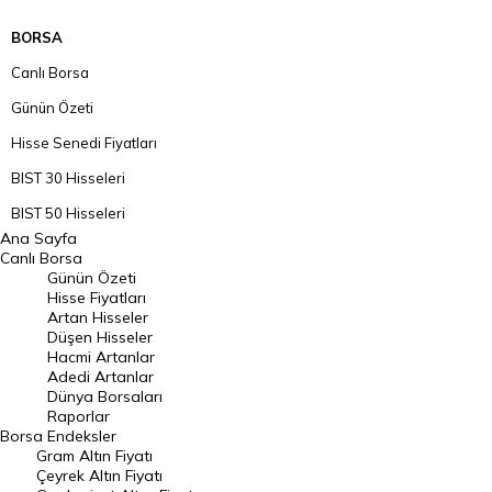
BORSA
Canlı Borsa
Günün Özeti
Hisse Senedi Fiyatları
BIST 30 Hisseleri
BIST 50 Hisseleri
Ana Sayfa
BIST 100 Hisseleri
Canlı Borsa
Günün Özeti
En Çok Artan Hisseler
Hisse Fiyatları
Artan Hisseler
En Çok Düşen Hisseler
Düşen Hisseler
Hacmi Artanlar
Hacmi Artanlar
Adedi Artanlar
Geçmiş Kapanışlar
Dünya Borsaları
Raporlar
Dünya Borsaları
Borsa
Endeksler
Gram Altın Fiyatı
Raporlar
Çeyrek Altın Fiyatı